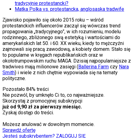
tradycyjnie protestancki?
Matka Polka vs. protestancka, anglosaska tradwife
Zjawisko pojawiło się około 2015 roku – wśród
protestanckich influencerów zaczął się wówczas trend
propagowania „tradycyjnego”, w ich rozumieniu, modelu
rodzinnego, zbliżonego swą estetyką i wartościami do
amerykańskich lat 50. i 60. XX wieku, kiedy to mężczyźni
zajmowali się pracą zawodową, a kobiety domem. Stało się
to popularne w kręgach republikańskich oraz w
okołotrumpowskim ruchu MAGA. Dzisiaj najpopularniejsze z
tradwives mają milionowe zasięgi (
Ballerina Farm
czy
Nara
Smith
) i wiele z nich chętnie wypowiada się na tematy
polityczne.
Pozostało
84
% treści
Nie pozwól, by umknęło Ci to, co najważniejsze.
Skorzystaj z promocyjnej subskrypcji
już od 9,90 zł za pierwszy miesiąc.
Zyskaj dostęp do treści.
Możesz anulować w dowolnym momencie.
Sprawdź ofertę
Jesteś subskrybentem? ZALOGUJ SIĘ