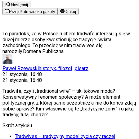
Udostępnij
Przejdź do widoku gazety
Drukuj
To paradoks, że w Polsce ruchem tradwife interesują się w
dużej mierze osoby kwestionujące tradycje świata
zachodniego. To przecież w nim tradwives się
narodziły.
Domena Publiczna
Paweł Rzewuski
historyk, filozof, pisarz
21 stycznia, 16:48
21 stycznia, 16:48
Tradwife, czyli „traditional wife” – tik-tokowa moda?
Konserwatywny fenomen społeczny? A może element
politycznej gry, z której same uczestniczki nie do końca zdają
sobie sprawę? Kim właściwie są te „tradycyjne żony” i o jaką
tradycję tutaj chodzi?
Skrót artykułu
Tradwives – tradycyjny model życia czy raczej