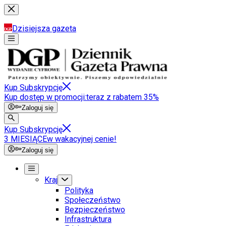
Dzisiejsza gazeta
Kup Subskrypcję
Kup dostęp w promocji:
teraz z rabatem 35%
Zaloguj się
Kup Subskrypcję
3 MIESIĄCE
w wakacyjnej cenie!
Zaloguj się
Kraj
Polityka
Społeczeństwo
Bezpieczeństwo
Infrastruktura