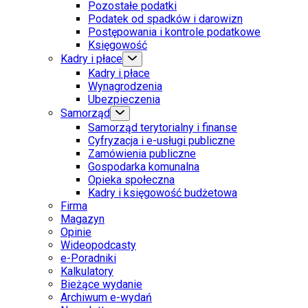
Pozostałe podatki
Podatek od spadków i darowizn
Postępowania i kontrole podatkowe
Księgowość
Kadry i płace
Kadry i płace
Wynagrodzenia
Ubezpieczenia
Samorząd
Samorząd terytorialny i finanse
Cyfryzacja i e-usługi publiczne
Zamówienia publiczne
Gospodarka komunalna
Opieka społeczna
Kadry i księgowość budżetowa
Firma
Magazyn
Opinie
Wideopodcasty
e-Poradniki
Kalkulatory
Bieżące wydanie
Archiwum e-wydań