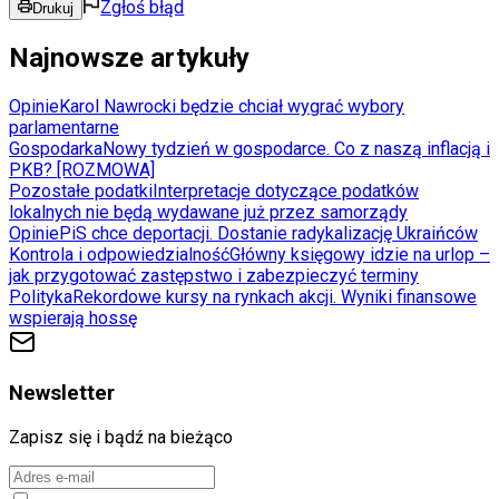
Zgłoś błąd
Drukuj
Najnowsze artykuły
Opinie
Karol Nawrocki będzie chciał wygrać wybory
parlamentarne
Gospodarka
Nowy tydzień w gospodarce. Co z naszą inflacją i
PKB? [ROZMOWA]
Pozostałe podatki
Interpretacje dotyczące podatków
lokalnych nie będą wydawane już przez samorządy
Opinie
PiS chce deportacji. Dostanie radykalizację Ukraińców
Kontrola i odpowiedzialność
Główny księgowy idzie na urlop –
jak przygotować zastępstwo i zabezpieczyć terminy
Polityka
Rekordowe kursy na rynkach akcji. Wyniki finansowe
wspierają hossę
Newsletter
Zapisz się i bądź na bieżąco