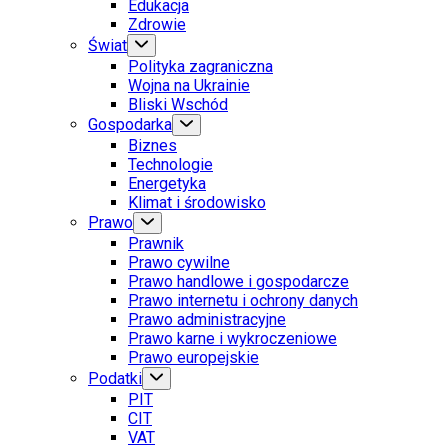
Edukacja
Zdrowie
Świat
Polityka zagraniczna
Wojna na Ukrainie
Bliski Wschód
Gospodarka
Biznes
Technologie
Energetyka
Klimat i środowisko
Prawo
Prawnik
Prawo cywilne
Prawo handlowe i gospodarcze
Prawo internetu i ochrony danych
Prawo administracyjne
Prawo karne i wykroczeniowe
Prawo europejskie
Podatki
PIT
CIT
VAT