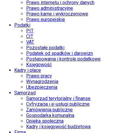
Prawo internetu i ochrony danych
Prawo administracyjne
Prawo karne i wykroczeniowe
Prawo europejskie
Podatki
PIT
CIT
VAT
Pozostałe podatki
Podatek od spadków i darowizn
Postępowania i kontrole podatkowe
Księgowość
Kadry i płace
Prawo pracy
Wynagrodzenia
Ubezpieczenia
Samorząd
Samorząd terytorialny i finanse
Cyfryzacja i e-usługi publiczne
Zamówienia publiczne
Gospodarka komunalna
Opieka społeczna
Kadry i księgowość budżetowa
Firma