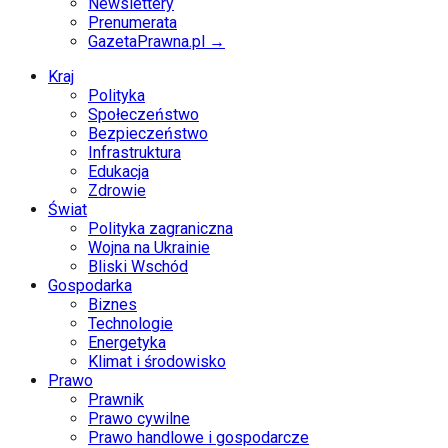
Newslettery
Prenumerata
GazetaPrawna.pl →
Kraj
Polityka
Społeczeństwo
Bezpieczeństwo
Infrastruktura
Edukacja
Zdrowie
Świat
Polityka zagraniczna
Wojna na Ukrainie
Bliski Wschód
Gospodarka
Biznes
Technologie
Energetyka
Klimat i środowisko
Prawo
Prawnik
Prawo cywilne
Prawo handlowe i gospodarcze