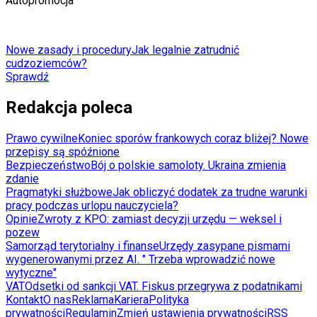
Autopromocja
Nowe zasady i procedury
Jak legalnie zatrudnić
cudzoziemców?
Sprawdź
Redakcja poleca
Prawo cywilne
Koniec sporów frankowych coraz bliżej? Nowe
przepisy są spóźnione
Bezpieczeństwo
Bój o polskie samoloty. Ukraina zmienia
zdanie
Pragmatyki służbowe
Jak obliczyć dodatek za trudne warunki
pracy podczas urlopu nauczyciela?
Opinie
Zwroty z KPO: zamiast decyzji urzędu — weksel i
pozew
Samorząd terytorialny i finanse
Urzędy zasypane pismami
wygenerowanymi przez AI. " Trzeba wprowadzić nowe
wytyczne"
VAT
Odsetki od sankcji VAT. Fiskus przegrywa z podatnikami
Kontakt
O nas
Reklama
Kariera
Polityka
prywatności
Regulamin
Zmień ustawienia prywatności
RSS