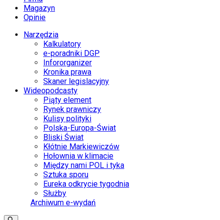
Magazyn
Opinie
Narzędzia
Kalkulatory
e-poradniki DGP
Infororganizer
Kronika prawa
Skaner legislacyjny
Wideopodcasty
Piąty element
Rynek prawniczy
Kulisy polityki
Polska-Europa-Świat
Bliski Świat
Kłótnie Markiewiczów
Hołownia w klimacie
Między nami POL i tyka
Sztuka sporu
Eureka odkrycie tygodnia
Służby
Archiwum e-wydań