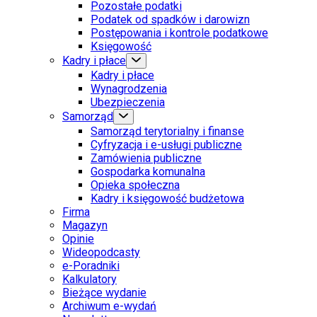
Pozostałe podatki
Podatek od spadków i darowizn
Postępowania i kontrole podatkowe
Księgowość
Kadry i płace
Kadry i płace
Wynagrodzenia
Ubezpieczenia
Samorząd
Samorząd terytorialny i finanse
Cyfryzacja i e-usługi publiczne
Zamówienia publiczne
Gospodarka komunalna
Opieka społeczna
Kadry i księgowość budżetowa
Firma
Magazyn
Opinie
Wideopodcasty
e-Poradniki
Kalkulatory
Bieżące wydanie
Archiwum e-wydań