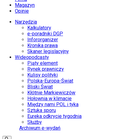
Magazyn
Opinie
Narzędzia
Kalkulatory
e-poradniki DGP
Infororganizer
Kronika prawa
Skaner legislacyjny
Wideopodcasty
Piąty element
Rynek prawniczy
Kulisy polityki
Polska-Europa-Świat
Bliski Świat
Kłótnie Markiewiczów
Hołownia w klimacie
Między nami POL i tyka
Sztuka sporu
Eureka odkrycie tygodnia
Służby
Archiwum e-wydań