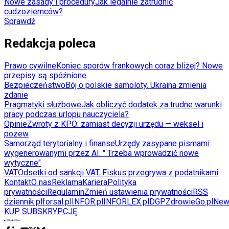
Nowe zasady i procedury
Jak legalnie zatrudnić
cudzoziemców?
Sprawdź
Redakcja poleca
Prawo cywilne
Koniec sporów frankowych coraz bliżej? Nowe
przepisy są spóźnione
Bezpieczeństwo
Bój o polskie samoloty. Ukraina zmienia
zdanie
Pragmatyki służbowe
Jak obliczyć dodatek za trudne warunki
pracy podczas urlopu nauczyciela?
Opinie
Zwroty z KPO: zamiast decyzji urzędu — weksel i
pozew
Samorząd terytorialny i finanse
Urzędy zasypane pismami
wygenerowanymi przez AI. " Trzeba wprowadzić nowe
wytyczne"
VAT
Odsetki od sankcji VAT. Fiskus przegrywa z podatnikami
Kontakt
O nas
Reklama
Kariera
Polityka
prywatności
Regulamin
Zmień ustawienia prywatności
RSS
dziennik.pl
forsal.pl
INFOR.pl
INFORLEX.pl
DGP
ZdrowieGo.pl
New
KUP SUBSKRYPCJĘ
Pobierz w
Pobierz z