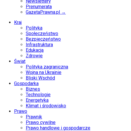
Newslettery
Prenumerata
GazetaPrawna.pl →
Kraj
Polityka
Społeczeństwo
Bezpieczeństwo
Infrastruktura
Edukacja
Zdrowie
Świat
Polityka zagraniczna
Wojna na Ukrainie
Bliski Wschód
Gospodarka
Biznes
Technologie
Energetyka
Klimat i środowisko
Prawo
Prawnik
Prawo cywilne
Prawo handlowe i gospodarcze