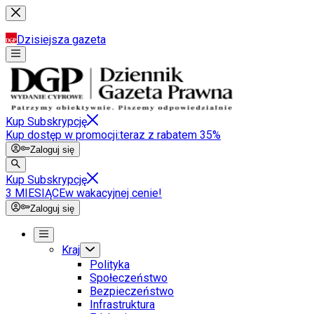
Dzisiejsza gazeta
Kup Subskrypcję
Kup dostęp w promocji:
teraz z rabatem 35%
Zaloguj się
Kup Subskrypcję
3 MIESIĄCE
w wakacyjnej cenie!
Zaloguj się
Kraj
Polityka
Społeczeństwo
Bezpieczeństwo
Infrastruktura