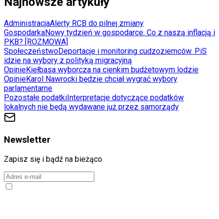
Najnowsze artykuły
Administracja
Alerty RCB do pilnej zmiany
Gospodarka
Nowy tydzień w gospodarce. Co z naszą inflacją i
PKB? [ROZMOWA]
Społeczeństwo
Deportacje i monitoring cudzoziemców. PiS
idzie na wybory z polityką migracyjną
Opinie
Kiełbasa wyborcza na cienkim budżetowym lodzie
Opinie
Karol Nawrocki będzie chciał wygrać wybory
parlamentarne
Pozostałe podatki
Interpretacje dotyczące podatków
lokalnych nie będą wydawane już przez samorządy
Newsletter
Zapisz się i bądź na bieżąco