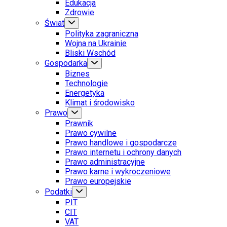
Edukacja
Zdrowie
Świat
Polityka zagraniczna
Wojna na Ukrainie
Bliski Wschód
Gospodarka
Biznes
Technologie
Energetyka
Klimat i środowisko
Prawo
Prawnik
Prawo cywilne
Prawo handlowe i gospodarcze
Prawo internetu i ochrony danych
Prawo administracyjne
Prawo karne i wykroczeniowe
Prawo europejskie
Podatki
PIT
CIT
VAT