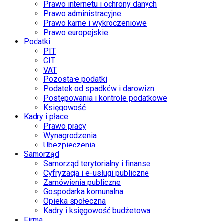
Prawo internetu i ochrony danych
Prawo administracyjne
Prawo karne i wykroczeniowe
Prawo europejskie
Podatki
PIT
CIT
VAT
Pozostałe podatki
Podatek od spadków i darowizn
Postępowania i kontrole podatkowe
Księgowość
Kadry i płace
Prawo pracy
Wynagrodzenia
Ubezpieczenia
Samorząd
Samorząd terytorialny i finanse
Cyfryzacja i e-usługi publiczne
Zamówienia publiczne
Gospodarka komunalna
Opieka społeczna
Kadry i księgowość budżetowa
Firma