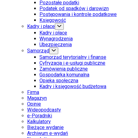
Pozostałe podatki
Podatek od spadków i darowizn
Postępowania i kontrole podatkowe
Księgowość
Kadry i płace
Kadry i płace
Wynagrodzenia
Ubezpieczenia
Samorząd
Samorząd terytorialny i finanse
Cyfryzacja i e-usługi publiczne
Zamówienia publiczne
Gospodarka komunalna
Opieka społeczna
Kadry i księgowość budżetowa
Firma
Magazyn
Opinie
Wideopodcasty
e-Poradniki
Kalkulatory
Bieżące wydanie
Archiwum e-wydań