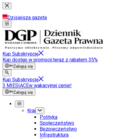
Dzisiejsza gazeta
Kup Subskrypcję
Kup dostęp w promocji:
teraz z rabatem 35%
Zaloguj się
Kup Subskrypcję
3 MIESIĄCE
w wakacyjnej cenie!
Zaloguj się
Kraj
Polityka
Społeczeństwo
Bezpieczeństwo
Infrastruktura