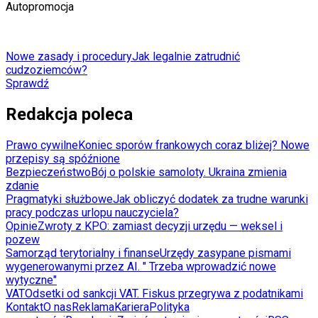
Autopromocja
Nowe zasady i procedury
Jak legalnie zatrudnić
cudzoziemców?
Sprawdź
Redakcja poleca
Prawo cywilne
Koniec sporów frankowych coraz bliżej? Nowe
przepisy są spóźnione
Bezpieczeństwo
Bój o polskie samoloty. Ukraina zmienia
zdanie
Pragmatyki służbowe
Jak obliczyć dodatek za trudne warunki
pracy podczas urlopu nauczyciela?
Opinie
Zwroty z KPO: zamiast decyzji urzędu — weksel i
pozew
Samorząd terytorialny i finanse
Urzędy zasypane pismami
wygenerowanymi przez AI. " Trzeba wprowadzić nowe
wytyczne"
VAT
Odsetki od sankcji VAT. Fiskus przegrywa z podatnikami
Kontakt
O nas
Reklama
Kariera
Polityka