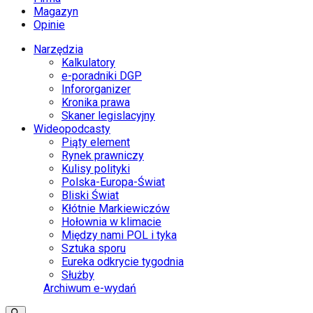
Magazyn
Opinie
Narzędzia
Kalkulatory
e-poradniki DGP
Infororganizer
Kronika prawa
Skaner legislacyjny
Wideopodcasty
Piąty element
Rynek prawniczy
Kulisy polityki
Polska-Europa-Świat
Bliski Świat
Kłótnie Markiewiczów
Hołownia w klimacie
Między nami POL i tyka
Sztuka sporu
Eureka odkrycie tygodnia
Służby
Archiwum e-wydań