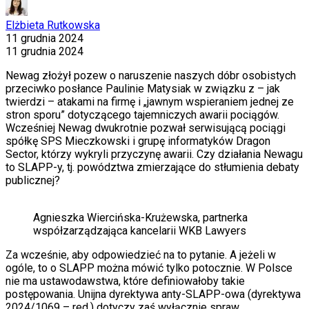
Elżbieta Rutkowska
11 grudnia 2024
11 grudnia 2024
Newag złożył pozew o naruszenie naszych dóbr osobistych
przeciwko posłance Paulinie Matysiak w związku z – jak
twierdzi – atakami na firmę i „jawnym wspieraniem jednej ze
stron sporu” dotyczącego tajemniczych awarii pociągów.
Wcześniej Newag dwukrotnie pozwał serwisującą pociągi
spółkę SPS Mieczkowski i grupę informatyków Dragon
Sector, którzy wykryli przyczynę awarii. Czy działania Newagu
to SLAPP-y, tj. powództwa zmierzające do stłumienia debaty
publicznej?
Agnieszka Wiercińska-Krużewska, partnerka
współzarządzająca kancelarii WKB Lawyers
Za wcześnie, aby odpowiedzieć na to pytanie. A jeżeli w
ogóle, to o SLAPP można mówić tylko potocznie. W Polsce
nie ma ustawodawstwa, które definiowałoby takie
postępowania. Unijna dyrektywa anty-SLAPP-owa (dyrektywa
2024/1069 – red.) dotyczy zaś wyłącznie spraw