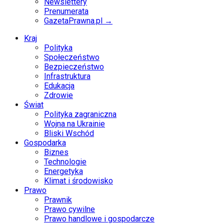
Newslettery
Prenumerata
GazetaPrawna.pl →
Kraj
Polityka
Społeczeństwo
Bezpieczeństwo
Infrastruktura
Edukacja
Zdrowie
Świat
Polityka zagraniczna
Wojna na Ukrainie
Bliski Wschód
Gospodarka
Biznes
Technologie
Energetyka
Klimat i środowisko
Prawo
Prawnik
Prawo cywilne
Prawo handlowe i gospodarcze