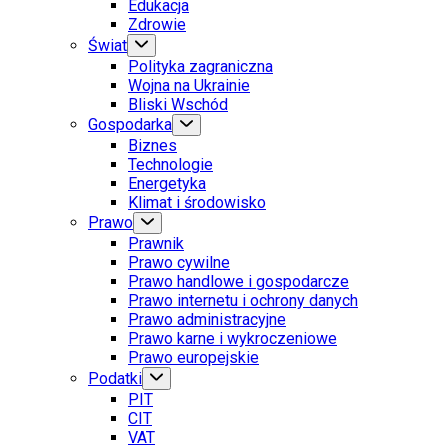
Edukacja
Zdrowie
Świat
Polityka zagraniczna
Wojna na Ukrainie
Bliski Wschód
Gospodarka
Biznes
Technologie
Energetyka
Klimat i środowisko
Prawo
Prawnik
Prawo cywilne
Prawo handlowe i gospodarcze
Prawo internetu i ochrony danych
Prawo administracyjne
Prawo karne i wykroczeniowe
Prawo europejskie
Podatki
PIT
CIT
VAT