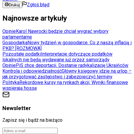
Zgłoś błąd
Drukuj
Najnowsze artykuły
Opinie
Karol Nawrocki będzie chciał wygrać wybory
parlamentarne
Gospodarka
Nowy tydzień w gospodarce. Co z naszą inflacją i
PKB? [ROZMOWA]
Pozostałe podatki
Interpretacje dotyczące podatków
lokalnych nie będą wydawane już przez samorządy
Opinie
PiS chce deportacji. Dostanie radykalizację Ukraińców
Kontrola i odpowiedzialność
Główny księgowy idzie na urlop –
jak przygotować zastępstwo i zabezpieczyć terminy
Polityka
Rekordowe kursy na rynkach akcji. Wyniki finansowe
wspierają hossę
Newsletter
Zapisz się i bądź na bieżąco