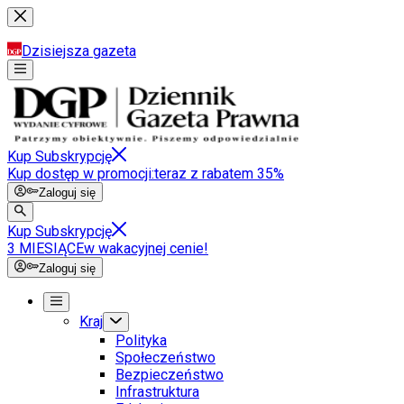
Dzisiejsza gazeta
Kup Subskrypcję
Kup dostęp w promocji:
teraz z rabatem 35%
Zaloguj się
Kup Subskrypcję
3 MIESIĄCE
w wakacyjnej cenie!
Zaloguj się
Kraj
Polityka
Społeczeństwo
Bezpieczeństwo
Infrastruktura