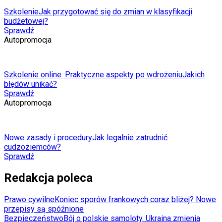
Szkolenie
Jak przygotować się do zmian w klasyfikacji
budżetowej?
Sprawdź
Autopromocja
Szkolenie online: Praktyczne aspekty po wdrożeniu
Jakich
błędów unikać?
Sprawdź
Autopromocja
Nowe zasady i procedury
Jak legalnie zatrudnić
cudzoziemców?
Sprawdź
Redakcja poleca
Prawo cywilne
Koniec sporów frankowych coraz bliżej? Nowe
przepisy są spóźnione
Bezpieczeństwo
Bój o polskie samoloty. Ukraina zmienia