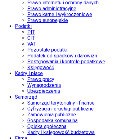
Prawo internetu i ochrony danych
Prawo administracyjne
Prawo karne i wykroczeniowe
Prawo europejskie
Podatki
PIT
CIT
VAT
Pozostałe podatki
Podatek od spadków i darowizn
Postępowania i kontrole podatkowe
Księgowość
Kadry i płace
Prawo pracy
Wynagrodzenia
Ubezpieczenia
Samorząd
Samorząd terytorialny i finanse
Cyfryzacja i e-usługi publiczne
Zamówienia publiczne
Gospodarka komunalna
Opieka społeczna
Kadry i księgowość budżetowa
Firma