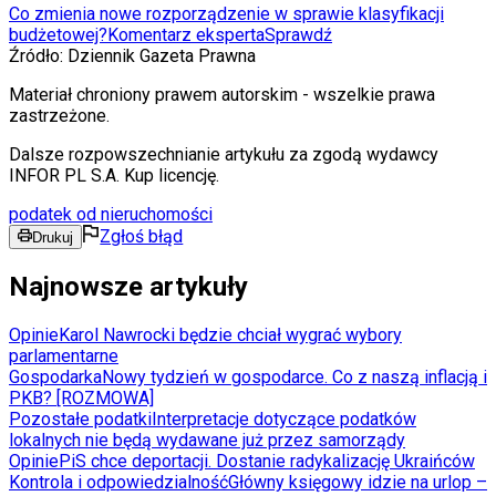
Co zmienia nowe rozporządzenie w sprawie klasyfikacji
budżetowej?
Komentarz eksperta
Sprawdź
Źródło:
Dziennik Gazeta Prawna
Materiał chroniony prawem autorskim - wszelkie prawa
zastrzeżone.
Dalsze rozpowszechnianie artykułu za zgodą wydawcy
INFOR PL S.A. Kup licencję.
podatek od nieruchomości
Zgłoś błąd
Drukuj
Najnowsze artykuły
Opinie
Karol Nawrocki będzie chciał wygrać wybory
parlamentarne
Gospodarka
Nowy tydzień w gospodarce. Co z naszą inflacją i
PKB? [ROZMOWA]
Pozostałe podatki
Interpretacje dotyczące podatków
lokalnych nie będą wydawane już przez samorządy
Opinie
PiS chce deportacji. Dostanie radykalizację Ukraińców
Kontrola i odpowiedzialność
Główny księgowy idzie na urlop –