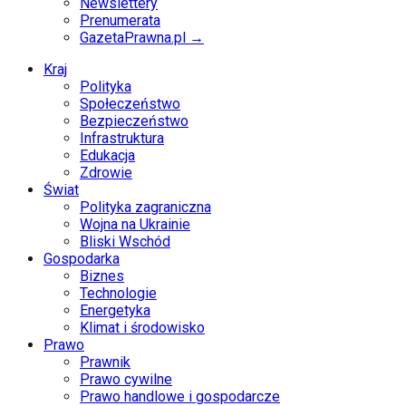
Newslettery
Prenumerata
GazetaPrawna.pl →
Kraj
Polityka
Społeczeństwo
Bezpieczeństwo
Infrastruktura
Edukacja
Zdrowie
Świat
Polityka zagraniczna
Wojna na Ukrainie
Bliski Wschód
Gospodarka
Biznes
Technologie
Energetyka
Klimat i środowisko
Prawo
Prawnik
Prawo cywilne
Prawo handlowe i gospodarcze