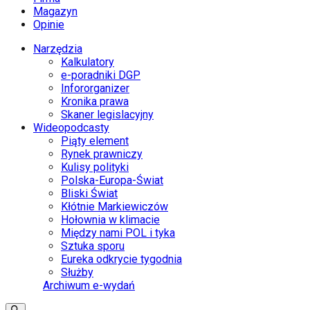
Magazyn
Opinie
Narzędzia
Kalkulatory
e-poradniki DGP
Infororganizer
Kronika prawa
Skaner legislacyjny
Wideopodcasty
Piąty element
Rynek prawniczy
Kulisy polityki
Polska-Europa-Świat
Bliski Świat
Kłótnie Markiewiczów
Hołownia w klimacie
Między nami POL i tyka
Sztuka sporu
Eureka odkrycie tygodnia
Służby
Archiwum e-wydań