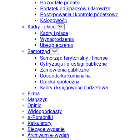
Pozostałe podatki
Podatek od spadków i darowizn
Postępowania i kontrole podatkowe
Księgowość
Kadry i płace
Kadry i płace
Wynagrodzenia
Ubezpieczenia
Samorząd
Samorząd terytorialny i finanse
Cyfryzacja i e-usługi publiczne
Zamówienia publiczne
Gospodarka komunalna
Opieka społeczna
Kadry i księgowość budżetowa
Firma
Magazyn
Opinie
Wideopodcasty
e-Poradniki
Kalkulatory
Bieżące wydanie
Archiwum e-wydań