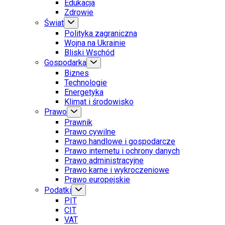
Edukacja
Zdrowie
Świat
Polityka zagraniczna
Wojna na Ukrainie
Bliski Wschód
Gospodarka
Biznes
Technologie
Energetyka
Klimat i środowisko
Prawo
Prawnik
Prawo cywilne
Prawo handlowe i gospodarcze
Prawo internetu i ochrony danych
Prawo administracyjne
Prawo karne i wykroczeniowe
Prawo europejskie
Podatki
PIT
CIT
VAT