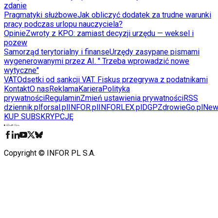
zdanie
Pragmatyki służbowe
Jak obliczyć dodatek za trudne warunki
pracy podczas urlopu nauczyciela?
Opinie
Zwroty z KPO: zamiast decyzji urzędu — weksel i
pozew
Samorząd terytorialny i finanse
Urzędy zasypane pismami
wygenerowanymi przez AI. " Trzeba wprowadzić nowe
wytyczne"
VAT
Odsetki od sankcji VAT. Fiskus przegrywa z podatnikami
Kontakt
O nas
Reklama
Kariera
Polityka
prywatności
Regulamin
Zmień ustawienia prywatności
RSS
dziennik.pl
forsal.pl
INFOR.pl
INFORLEX.pl
DGP
ZdrowieGo.pl
New
KUP SUBSKRYPCJĘ
Pobierz w
Pobierz z
Copyright © INFOR PL S.A.