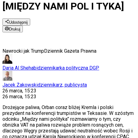
[MIĘDZY NAMI POL I TYKA]
Udostępnij
Drukuj
Nawrocki jak Trump
Dziennik Gazeta Prawna
Daria Al Shehabi
dziennikarka polityczna DGP
Jacek Żakowski
dziennikarz, publicysta
26 marca, 15:23
26 marca, 15:23
Drożejące paliwa, Orban coraz bliżej Kremla i polski
prezydent na konferencji trumpistów w Teksasie. W szóstym
odcinku „Między nami polityka” rozmawiamy o tym, czy
obniżka VAT na paliwa rozwiąże problem rosnących cen,
dlaczego Węgry przestają udawać neutralność wobec Rosji i
co oznacza udział Karola Nawrockiego w konferencji CPAC.