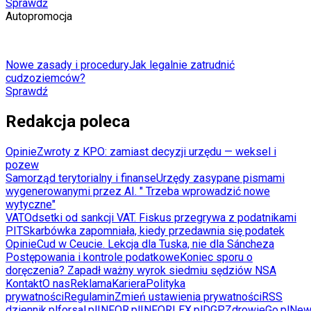
Sprawdź
Autopromocja
Nowe zasady i procedury
Jak legalnie zatrudnić
cudzoziemców?
Sprawdź
Redakcja poleca
Opinie
Zwroty z KPO: zamiast decyzji urzędu — weksel i
pozew
Samorząd terytorialny i finanse
Urzędy zasypane pismami
wygenerowanymi przez AI. " Trzeba wprowadzić nowe
wytyczne"
VAT
Odsetki od sankcji VAT. Fiskus przegrywa z podatnikami
PIT
Skarbówka zapomniała, kiedy przedawnia się podatek
Opinie
Cud w Ceucie. Lekcja dla Tuska, nie dla Sáncheza
Postępowania i kontrole podatkowe
Koniec sporu o
doręczenia? Zapadł ważny wyrok siedmiu sędziów NSA
Kontakt
O nas
Reklama
Kariera
Polityka
prywatności
Regulamin
Zmień ustawienia prywatności
RSS
dziennik.pl
forsal.pl
INFOR.pl
INFORLEX.pl
DGP
ZdrowieGo.pl
New