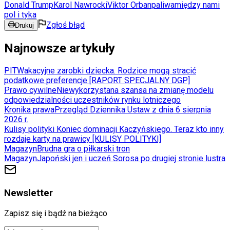
Donald Trump
Karol Nawrocki
Viktor Orban
paliwa
między nami
pol i tyka
Zgłoś błąd
Drukuj
Najnowsze artykuły
PIT
Wakacyjne zarobki dziecka. Rodzice mogą stracić
podatkowe preferencje [RAPORT SPECJALNY DGP]
Prawo cywilne
Niewykorzystana szansa na zmianę modelu
odpowiedzialności uczestników rynku lotniczego
Kronika prawa
Przegląd Dziennika Ustaw z dnia 6 sierpnia
2026 r.
Kulisy polityki
Koniec dominacji Kaczyńskiego. Teraz kto inny
rozdaje karty na prawicy [KULISY POLITYKI]
Magazyn
Brudna gra o piłkarski tron
Magazyn
Japoński jen i uczeń Sorosa po drugiej stronie lustra
Newsletter
Zapisz się i bądź na bieżąco