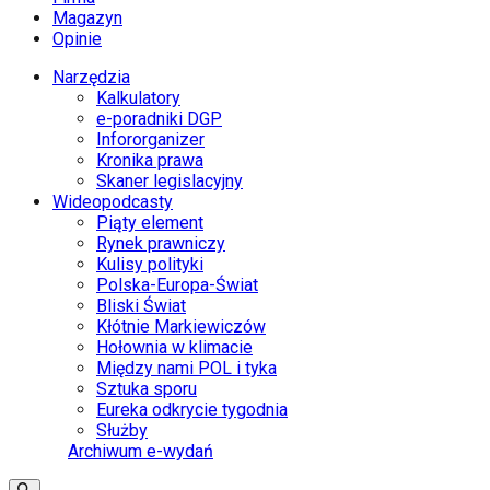
Magazyn
Opinie
Narzędzia
Kalkulatory
e-poradniki DGP
Infororganizer
Kronika prawa
Skaner legislacyjny
Wideopodcasty
Piąty element
Rynek prawniczy
Kulisy polityki
Polska-Europa-Świat
Bliski Świat
Kłótnie Markiewiczów
Hołownia w klimacie
Między nami POL i tyka
Sztuka sporu
Eureka odkrycie tygodnia
Służby
Archiwum e-wydań