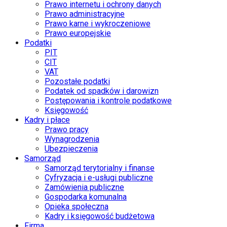
Prawo internetu i ochrony danych
Prawo administracyjne
Prawo karne i wykroczeniowe
Prawo europejskie
Podatki
PIT
CIT
VAT
Pozostałe podatki
Podatek od spadków i darowizn
Postępowania i kontrole podatkowe
Księgowość
Kadry i płace
Prawo pracy
Wynagrodzenia
Ubezpieczenia
Samorząd
Samorząd terytorialny i finanse
Cyfryzacja i e-usługi publiczne
Zamówienia publiczne
Gospodarka komunalna
Opieka społeczna
Kadry i księgowość budżetowa
Firma