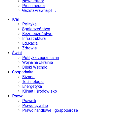
Newslettery
Prenumerata
GazetaPrawna.pl →
Kraj
Polityka
Społeczeństwo
Bezpieczeństwo
Infrastruktura
Edukacja
Zdrowie
Świat
Polityka zagraniczna
Wojna na Ukrainie
Bliski Wschód
Gospodarka
Biznes
Technologie
Energetyka
Klimat i środowisko
Prawo
Prawnik
Prawo cywilne
Prawo handlowe i gospodarcze