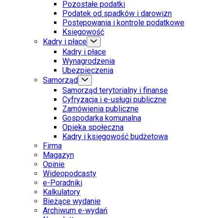
Pozostałe podatki
Podatek od spadków i darowizn
Postępowania i kontrole podatkowe
Księgowość
Kadry i płace
Kadry i płace
Wynagrodzenia
Ubezpieczenia
Samorząd
Samorząd terytorialny i finanse
Cyfryzacja i e-usługi publiczne
Zamówienia publiczne
Gospodarka komunalna
Opieka społeczna
Kadry i księgowość budżetowa
Firma
Magazyn
Opinie
Wideopodcasty
e-Poradniki
Kalkulatory
Bieżące wydanie
Archiwum e-wydań