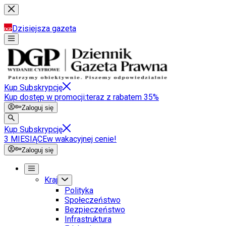
Dzisiejsza gazeta
Kup Subskrypcję
Kup dostęp w promocji:
teraz z rabatem 35%
Zaloguj się
Kup Subskrypcję
3 MIESIĄCE
w wakacyjnej cenie!
Zaloguj się
Kraj
Polityka
Społeczeństwo
Bezpieczeństwo
Infrastruktura