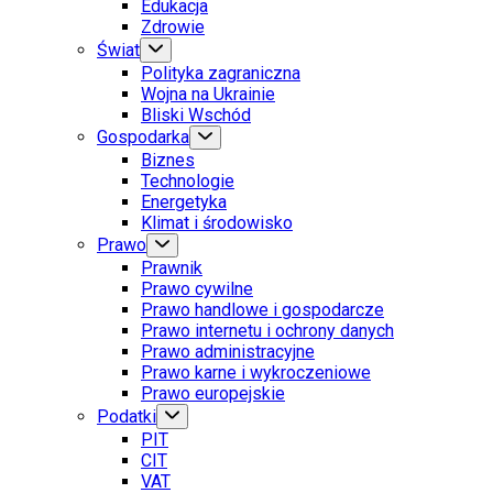
Edukacja
Zdrowie
Świat
Polityka zagraniczna
Wojna na Ukrainie
Bliski Wschód
Gospodarka
Biznes
Technologie
Energetyka
Klimat i środowisko
Prawo
Prawnik
Prawo cywilne
Prawo handlowe i gospodarcze
Prawo internetu i ochrony danych
Prawo administracyjne
Prawo karne i wykroczeniowe
Prawo europejskie
Podatki
PIT
CIT
VAT