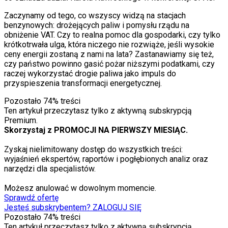
Zaczynamy od tego, co wszyscy widzą na stacjach
benzynowych: drożejących paliw i pomysłu rządu na
obniżenie VAT. Czy to realna pomoc dla gospodarki, czy tylko
krótkotrwała ulga, która niczego nie rozwiąże, jeśli wysokie
ceny energii zostaną z nami na lata? Zastanawiamy się też,
czy państwo powinno gasić pożar niższymi podatkami, czy
raczej wykorzystać drogie paliwa jako impuls do
przyspieszenia transformacji energetycznej.
Pozostało
74
% treści
Ten artykuł przeczytasz tylko z aktywną subskrypcją
Premium.
Skorzystaj z PROMOCJI NA PIERWSZY MIESIĄC.
Zyskaj nielimitowany dostęp do wszystkich treści:
wyjaśnień ekspertów, raportów i pogłębionych analiz oraz
narzędzi dla specjalistów.
Możesz anulować w dowolnym momencie.
Sprawdź ofertę
Jesteś subskrybentem? ZALOGUJ SIĘ
Pozostało
74
% treści
Ten artykuł przeczytasz tylko z aktywną subskrypcją