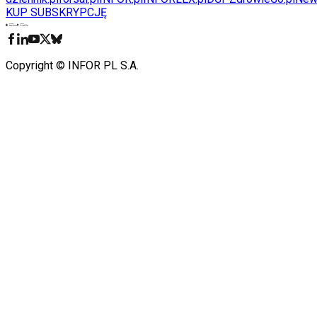
KUP SUBSKRYPCJĘ
Pobierz w
Pobierz z
Copyright © INFOR PL S.A.