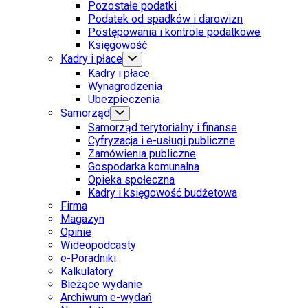
Pozostałe podatki
Podatek od spadków i darowizn
Postępowania i kontrole podatkowe
Księgowość
Kadry i płace
Kadry i płace
Wynagrodzenia
Ubezpieczenia
Samorząd
Samorząd terytorialny i finanse
Cyfryzacja i e-usługi publiczne
Zamówienia publiczne
Gospodarka komunalna
Opieka społeczna
Kadry i księgowość budżetowa
Firma
Magazyn
Opinie
Wideopodcasty
e-Poradniki
Kalkulatory
Bieżące wydanie
Archiwum e-wydań