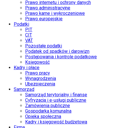
Prawo internetu i ochrony danych
Prawo administracyjne
Prawo karne i wykroczeniowe
Prawo europejskie
Podatki
PIT
CIT
VAT
Pozostałe podatki
Podatek od spadków i darowizn
Postępowania i kontrole podatkowe
Księgowość
Kadry i płace
Prawo pracy
Wynagrodzenia
Ubezpieczenia
Samorząd
Samorząd terytorialny i finanse
Cyfryzacja i e-usługi publiczne
Zamówienia publiczne
Gospodarka komunalna
Opieka społeczna
Kadry i księgowość budżetowa
Firma