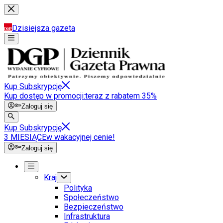
Dzisiejsza gazeta
Kup Subskrypcję
Kup dostęp w promocji:
teraz z rabatem 35%
Zaloguj się
Kup Subskrypcję
3 MIESIĄCE
w wakacyjnej cenie!
Zaloguj się
Kraj
Polityka
Społeczeństwo
Bezpieczeństwo
Infrastruktura