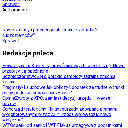
Sprawdź
Autopromocja
Nowe zasady i procedury
Jak legalnie zatrudnić
cudzoziemców?
Sprawdź
Redakcja poleca
Prawo cywilne
Koniec sporów frankowych coraz bliżej? Nowe
przepisy są spóźnione
Bezpieczeństwo
Bój o polskie samoloty. Ukraina zmienia
zdanie
Pragmatyki służbowe
Jak obliczyć dodatek za trudne warunki
pracy podczas urlopu nauczyciela?
Opinie
Zwroty z KPO: zamiast decyzji urzędu — weksel i
pozew
Samorząd terytorialny i finanse
Urzędy zasypane pismami
wygenerowanymi przez AI. " Trzeba wprowadzić nowe
wytyczne"
VAT
Odsetki od sankcji VAT. Fiskus przegrywa z podatnikami