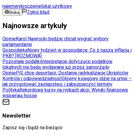
najem
wykroczenie
lokal użytkowy
Zgłoś błąd
Drukuj
Najnowsze artykuły
Opinie
Karol Nawrocki będzie chciał wygrać wybory
parlamentarne
Gospodarka
Nowy tydzień w gospodarce. Co z naszą inflacją i
PKB? [ROZMOWA]
Pozostałe podatki
Interpretacje dotyczące podatków
lokalnych nie będą wydawane już przez samorządy
Opinie
PiS chce deportacji. Dostanie radykalizację Ukraińców
Kontrola i odpowiedzialność
Główny księgowy idzie na urlop –
jak przygotować zastępstwo i zabezpieczyć terminy
Polityka
Rekordowe kursy na rynkach akcji. Wyniki finansowe
wspierają hossę
Newsletter
Zapisz się i bądź na bieżąco