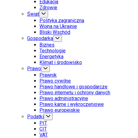
Edukacja
Zdrowie
Świat
Polityka zagraniczna
Wojna na Ukrainie
Bliski Wschód
Gospodarka
Biznes
Technologie
Energetyka
Klimat i środowisko
Prawo
Prawnik
Prawo cywilne
Prawo handlowe i gospodarcze
Prawo internetu i ochrony danych
Prawo administracyjne
Prawo karne i wykroczeniowe
Prawo europejskie
Podatki
PIT
CIT
VAT