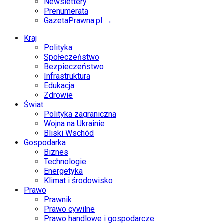
Newslettery
Prenumerata
GazetaPrawna.pl →
Kraj
Polityka
Społeczeństwo
Bezpieczeństwo
Infrastruktura
Edukacja
Zdrowie
Świat
Polityka zagraniczna
Wojna na Ukrainie
Bliski Wschód
Gospodarka
Biznes
Technologie
Energetyka
Klimat i środowisko
Prawo
Prawnik
Prawo cywilne
Prawo handlowe i gospodarcze