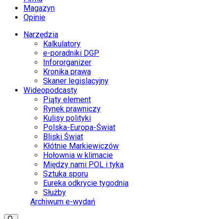
Magazyn
Opinie
Narzędzia
Kalkulatory
e-poradniki DGP
Infororganizer
Kronika prawa
Skaner legislacyjny
Wideopodcasty
Piąty element
Rynek prawniczy
Kulisy polityki
Polska-Europa-Świat
Bliski Świat
Kłótnie Markiewiczów
Hołownia w klimacie
Między nami POL i tyka
Sztuka sporu
Eureka odkrycie tygodnia
Służby
Archiwum e-wydań