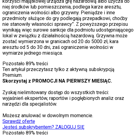
korzyści majątkowej urządza grę hazardową albo użycza do
niej środków lub pomieszczenia, podlega karze aresztu,
ograniczenia wolności albo grzywny. Pieniądze i inne
przedmioty służące do gry podlegają przepadkowi, choćby
nie stanowiły własności sprawcy”. Z powyższego przepisu
wynikają więc surowe sankcje dla podmiotu udostępniającego
lokal w związku z działalnością hazardową. Grzywna może
zostać wymierzona w granicach od 20 do 5000 zł, kara
aresztu od 5 do 30 dni, zaś ograniczenie wolności w
wymiarze jednego miesiąca.
Pozostało
89
% treści
Ten artykuł przeczytasz tylko z aktywną subskrypcją
Premium.
Skorzystaj z PROMOCJI NA PIERWSZY MIESIĄC.
Zyskaj nielimitowany dostęp do wszystkich treści:
wyjaśnień ekspertów, raportów i pogłębionych analiz oraz
narzędzi dla specjalistów.
Możesz anulować w dowolnym momencie.
Sprawdź ofertę
Jesteś subskrybentem? ZALOGUJ SIĘ
Pozostało
89
% treści