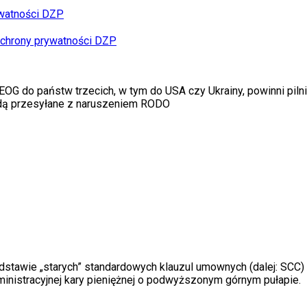
ywatności DZP
 ochrony prywatności DZP
 EOG do państw trzecich, w tym do USA czy Ukrainy, powinni pi
ędą przesyłane z naruszeniem RODO
odstawie
„
starych
”
standardowych klauzul umownych (dalej: SCC) 
inistracyjnej kary pieniężnej o podwyższonym g
ó
rnym pułapie.