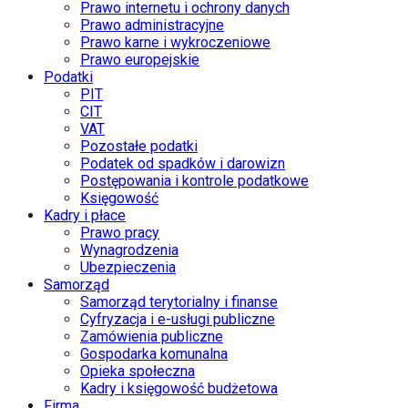
Prawo internetu i ochrony danych
Prawo administracyjne
Prawo karne i wykroczeniowe
Prawo europejskie
Podatki
PIT
CIT
VAT
Pozostałe podatki
Podatek od spadków i darowizn
Postępowania i kontrole podatkowe
Księgowość
Kadry i płace
Prawo pracy
Wynagrodzenia
Ubezpieczenia
Samorząd
Samorząd terytorialny i finanse
Cyfryzacja i e-usługi publiczne
Zamówienia publiczne
Gospodarka komunalna
Opieka społeczna
Kadry i księgowość budżetowa
Firma