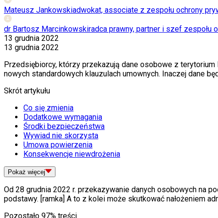
Mateusz Jankowski
adwokat, associate z zespołu ochrony pr
dr Bartosz Marcinkowski
radca prawny, partner i szef zespołu
13 grudnia 2022
13 grudnia 2022
Przedsiębiorcy, którzy przekazują dane osobowe z terytorium
nowych standardowych klauzulach umownych. Inaczej dane b
Skrót artykułu
Co się zmienia
Dodatkowe wymagania
Środki bezpieczeństwa
Wywiad nie skorzysta
Umowa powierzenia
Konsekwencje niewdrożenia
Pokaż
więcej
Od 28 grudnia 2022 r. przekazywanie danych osobowych na p
podstawy.
[ramka]
A to z kolei może skutkować nałożeniem adm
Pozostało
97
% treści