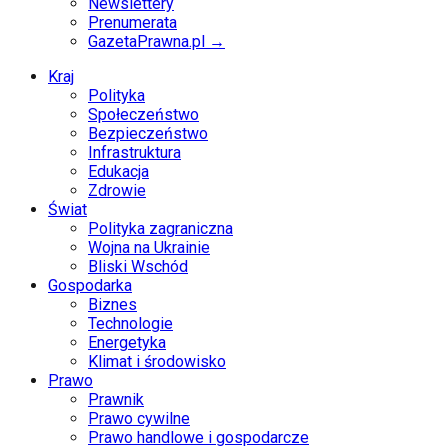
Newslettery
Prenumerata
GazetaPrawna.pl →
Kraj
Polityka
Społeczeństwo
Bezpieczeństwo
Infrastruktura
Edukacja
Zdrowie
Świat
Polityka zagraniczna
Wojna na Ukrainie
Bliski Wschód
Gospodarka
Biznes
Technologie
Energetyka
Klimat i środowisko
Prawo
Prawnik
Prawo cywilne
Prawo handlowe i gospodarcze