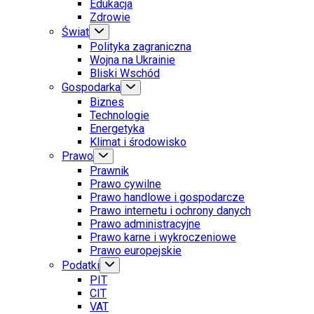
Edukacja
Zdrowie
Świat
Polityka zagraniczna
Wojna na Ukrainie
Bliski Wschód
Gospodarka
Biznes
Technologie
Energetyka
Klimat i środowisko
Prawo
Prawnik
Prawo cywilne
Prawo handlowe i gospodarcze
Prawo internetu i ochrony danych
Prawo administracyjne
Prawo karne i wykroczeniowe
Prawo europejskie
Podatki
PIT
CIT
VAT