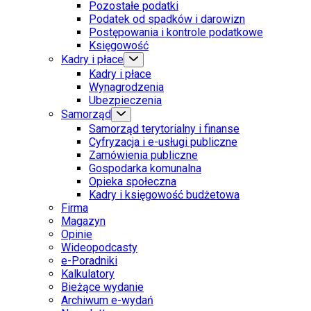
Pozostałe podatki
Podatek od spadków i darowizn
Postępowania i kontrole podatkowe
Księgowość
Kadry i płace
Kadry i płace
Wynagrodzenia
Ubezpieczenia
Samorząd
Samorząd terytorialny i finanse
Cyfryzacja i e-usługi publiczne
Zamówienia publiczne
Gospodarka komunalna
Opieka społeczna
Kadry i księgowość budżetowa
Firma
Magazyn
Opinie
Wideopodcasty
e-Poradniki
Kalkulatory
Bieżące wydanie
Archiwum e-wydań