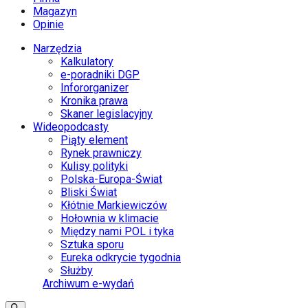
Magazyn
Opinie
Narzędzia
Kalkulatory
e-poradniki DGP
Infororganizer
Kronika prawa
Skaner legislacyjny
Wideopodcasty
Piąty element
Rynek prawniczy
Kulisy polityki
Polska-Europa-Świat
Bliski Świat
Kłótnie Markiewiczów
Hołownia w klimacie
Między nami POL i tyka
Sztuka sporu
Eureka odkrycie tygodnia
Służby
Archiwum e-wydań