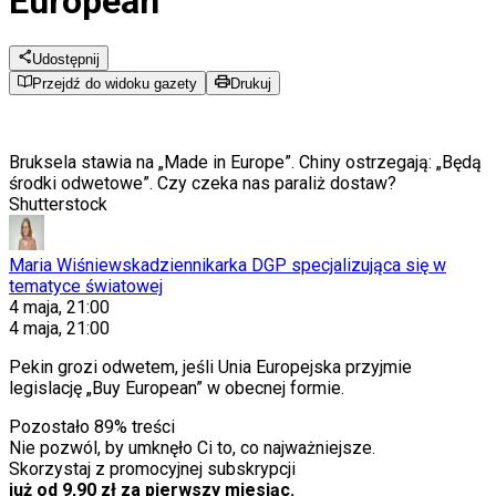
European”
Udostępnij
Przejdź do widoku gazety
Drukuj
Bruksela stawia na „Made in Europe”. Chiny ostrzegają: „Będą
środki odwetowe”. Czy czeka nas paraliż dostaw?
Shutterstock
Maria Wiśniewska
dziennikarka DGP specjalizująca się w
tematyce światowej
4 maja, 21:00
4 maja, 21:00
Pekin grozi odwetem, jeśli Unia Europejska przyjmie
legislację „Buy European” w obecnej formie.
Pozostało
89
% treści
Nie pozwól, by umknęło Ci to, co najważniejsze.
Skorzystaj z promocyjnej subskrypcji
już od 9,90 zł za pierwszy miesiąc.