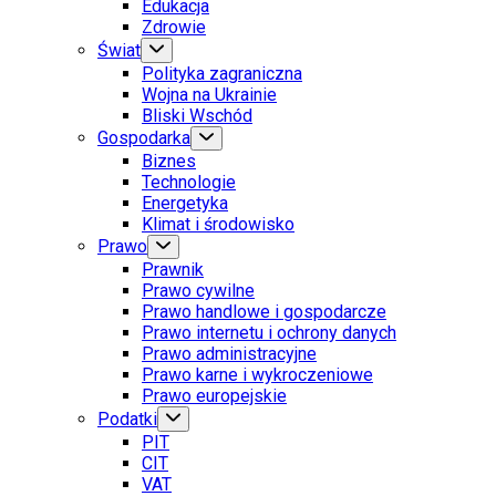
Edukacja
Zdrowie
Świat
Polityka zagraniczna
Wojna na Ukrainie
Bliski Wschód
Gospodarka
Biznes
Technologie
Energetyka
Klimat i środowisko
Prawo
Prawnik
Prawo cywilne
Prawo handlowe i gospodarcze
Prawo internetu i ochrony danych
Prawo administracyjne
Prawo karne i wykroczeniowe
Prawo europejskie
Podatki
PIT
CIT
VAT