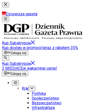
Dzisiejsza gazeta
Kup Subskrypcję
Kup dostęp w promocji:
teraz z rabatem 35%
Zaloguj się
Kup Subskrypcję
3 MIESIĄCE
w wakacyjnej cenie!
Zaloguj się
Kraj
Polityka
Społeczeństwo
Bezpieczeństwo
Infrastruktura