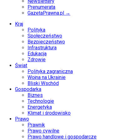
Newslettery
Prenumerata
GazetaPrawna.pl →
Kraj
Polityka
Społeczeństwo
Bezpieczeństwo
Infrastruktura
Edukacja
Zdrowie
Świat
Polityka zagraniczna
Wojna na Ukrainie
Bliski Wschód
Gospodarka
Biznes
Technologie
Energetyka
Klimat i środowisko
Prawo
Prawnik
Prawo cywilne
Prawo handlowe i gospodarcze