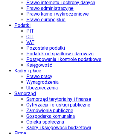
Prawo internetu i ochrony danych
Prawo administracyjne
Prawo karne i wykroczeniowe
Prawo europejskie
Podatki
PIT
CIT
VAT
Pozostałe podatki
Podatek od spadków i darowizn
Postępowania i kontrole podatkowe
Księgowość
Kadry i płace
Prawo pracy
Wynagrodzenia
Ubezpieczenia
Samorząd
Samorząd terytorialny i finanse
Cyfryzacja i e-usługi publiczne
Zamówienia publiczne
Gospodarka komunalna
Opieka społeczna
Kadry i księgowość budżetowa
Firma