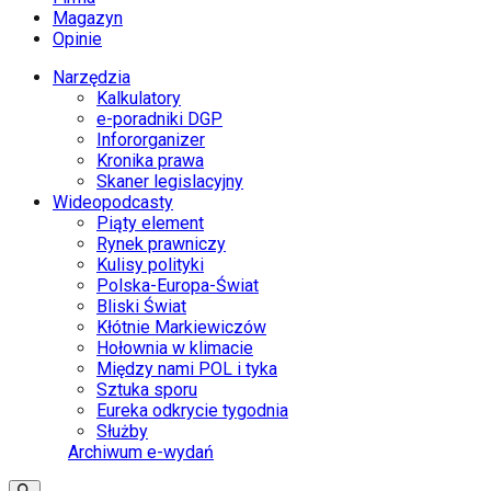
Magazyn
Opinie
Narzędzia
Kalkulatory
e-poradniki DGP
Infororganizer
Kronika prawa
Skaner legislacyjny
Wideopodcasty
Piąty element
Rynek prawniczy
Kulisy polityki
Polska-Europa-Świat
Bliski Świat
Kłótnie Markiewiczów
Hołownia w klimacie
Między nami POL i tyka
Sztuka sporu
Eureka odkrycie tygodnia
Służby
Archiwum e-wydań