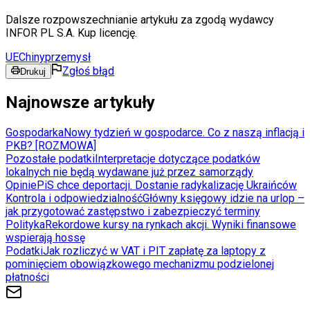
Dalsze rozpowszechnianie artykułu za zgodą wydawcy
INFOR PL S.A. Kup licencję.
UE
Chiny
przemysł
Zgłoś błąd
Drukuj
Najnowsze artykuły
Gospodarka
Nowy tydzień w gospodarce. Co z naszą inflacją i
PKB? [ROZMOWA]
Pozostałe podatki
Interpretacje dotyczące podatków
lokalnych nie będą wydawane już przez samorządy
Opinie
PiS chce deportacji. Dostanie radykalizację Ukraińców
Kontrola i odpowiedzialność
Główny księgowy idzie na urlop –
jak przygotować zastępstwo i zabezpieczyć terminy
Polityka
Rekordowe kursy na rynkach akcji. Wyniki finansowe
wspierają hossę
Podatki
Jak rozliczyć w VAT i PIT zapłatę za laptopy z
pominięciem obowiązkowego mechanizmu podzielonej
płatności