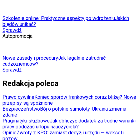
Szkolenie online: Praktyczne aspekty po wdrożeniu
Jakich
błędów unikać?
Sprawdź
Autopromocja
Nowe zasady i procedury
Jak legalnie zatrudnić
cudzoziemców?
Sprawdź
Redakcja poleca
Prawo cywilne
Koniec sporów frankowych coraz bliżej? Nowe
przepisy są spóźnione
Bezpieczeństwo
Bój o polskie samoloty. Ukraina zmienia
zdanie
Pragmatyki służbowe
Jak obliczyć dodatek za trudne warunki
pracy podczas urlopu nauczyciela?
Opinie
Zwroty z KPO: zamiast decyzji urzędu — weksel i
pozew