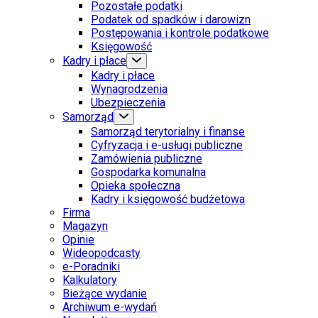
Pozostałe podatki
Podatek od spadków i darowizn
Postępowania i kontrole podatkowe
Księgowość
Kadry i płace
Kadry i płace
Wynagrodzenia
Ubezpieczenia
Samorząd
Samorząd terytorialny i finanse
Cyfryzacja i e-usługi publiczne
Zamówienia publiczne
Gospodarka komunalna
Opieka społeczna
Kadry i księgowość budżetowa
Firma
Magazyn
Opinie
Wideopodcasty
e-Poradniki
Kalkulatory
Bieżące wydanie
Archiwum e-wydań