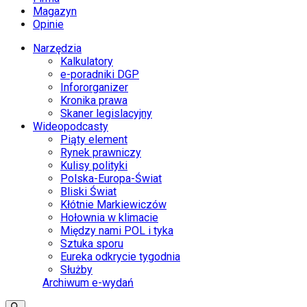
Magazyn
Opinie
Narzędzia
Kalkulatory
e-poradniki DGP
Infororganizer
Kronika prawa
Skaner legislacyjny
Wideopodcasty
Piąty element
Rynek prawniczy
Kulisy polityki
Polska-Europa-Świat
Bliski Świat
Kłótnie Markiewiczów
Hołownia w klimacie
Między nami POL i tyka
Sztuka sporu
Eureka odkrycie tygodnia
Służby
Archiwum e-wydań