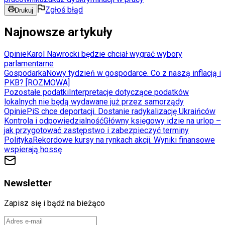
Zgłoś błąd
Drukuj
Najnowsze artykuły
Opinie
Karol Nawrocki będzie chciał wygrać wybory
parlamentarne
Gospodarka
Nowy tydzień w gospodarce. Co z naszą inflacją i
PKB? [ROZMOWA]
Pozostałe podatki
Interpretacje dotyczące podatków
lokalnych nie będą wydawane już przez samorządy
Opinie
PiS chce deportacji. Dostanie radykalizację Ukraińców
Kontrola i odpowiedzialność
Główny księgowy idzie na urlop –
jak przygotować zastępstwo i zabezpieczyć terminy
Polityka
Rekordowe kursy na rynkach akcji. Wyniki finansowe
wspierają hossę
Newsletter
Zapisz się i bądź na bieżąco