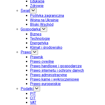
Edukacja
Zdrowie
Świat
Polityka zagraniczna
Wojna na Ukrainie
Bliski Wschód
Gospodarka
Biznes
Technologie
Energetyka
Klimat i środowisko
Prawo
Prawnik
Prawo cywilne
Prawo handlowe i gospodarcze
Prawo internetu i ochrony danych
Prawo administracyjne
Prawo karne i wykroczeniowe
Prawo europejskie
Podatki
PIT
CIT
VAT