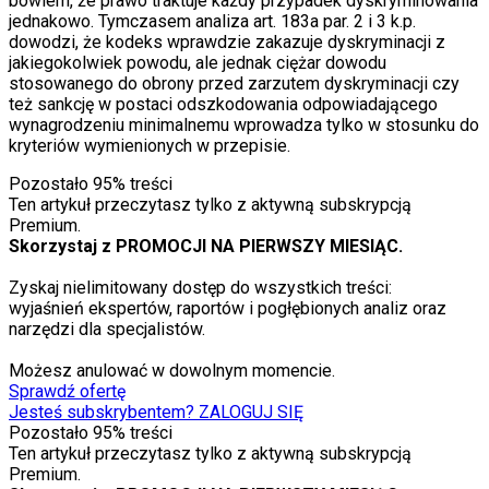
bowiem, że prawo traktuje każdy przypadek dyskryminowania
jednakowo. Tymczasem analiza art. 18
3a
par. 2 i 3 k.p.
dowodzi, że kodeks wprawdzie zakazuje dyskryminacji z
jakiegokolwiek powodu, ale jednak ciężar dowodu
stosowanego do obrony przed zarzutem dyskryminacji czy
też sankcję w postaci odszkodowania odpowiadającego
wynagrodzeniu minimalnemu wprowadza tylko w stosunku do
kryteriów wymienionych w przepisie.
Pozostało
95
% treści
Ten artykuł przeczytasz tylko z aktywną subskrypcją
Premium.
Skorzystaj z PROMOCJI NA PIERWSZY MIESIĄC.
Zyskaj nielimitowany dostęp do wszystkich treści:
wyjaśnień ekspertów, raportów i pogłębionych analiz oraz
narzędzi dla specjalistów.
Możesz anulować w dowolnym momencie.
Sprawdź ofertę
Jesteś subskrybentem? ZALOGUJ SIĘ
Pozostało
95
% treści
Ten artykuł przeczytasz tylko z aktywną subskrypcją
Premium.