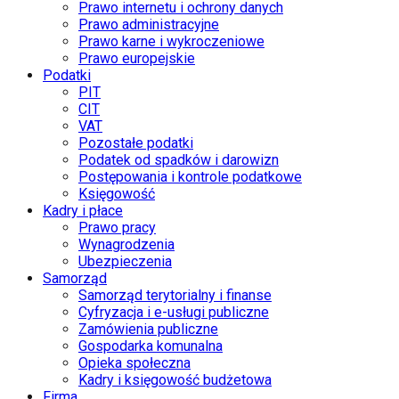
Prawo internetu i ochrony danych
Prawo administracyjne
Prawo karne i wykroczeniowe
Prawo europejskie
Podatki
PIT
CIT
VAT
Pozostałe podatki
Podatek od spadków i darowizn
Postępowania i kontrole podatkowe
Księgowość
Kadry i płace
Prawo pracy
Wynagrodzenia
Ubezpieczenia
Samorząd
Samorząd terytorialny i finanse
Cyfryzacja i e-usługi publiczne
Zamówienia publiczne
Gospodarka komunalna
Opieka społeczna
Kadry i księgowość budżetowa
Firma