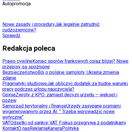
Autopromocja
Nowe zasady i procedury
Jak legalnie zatrudnić
cudzoziemców?
Sprawdź
Redakcja poleca
Prawo cywilne
Koniec sporów frankowych coraz bliżej? Nowe
przepisy są spóźnione
Bezpieczeństwo
Bój o polskie samoloty. Ukraina zmienia
zdanie
Pragmatyki służbowe
Jak obliczyć dodatek za trudne warunki
pracy podczas urlopu nauczyciela?
Opinie
Zwroty z KPO: zamiast decyzji urzędu — weksel i
pozew
Samorząd terytorialny i finanse
Urzędy zasypane pismami
wygenerowanymi przez AI. " Trzeba wprowadzić nowe
wytyczne"
VAT
Odsetki od sankcji VAT. Fiskus przegrywa z podatnikami
Kontakt
O nas
Reklama
Kariera
Polityka