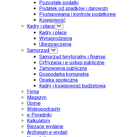
Pozostałe podatki
Podatek od spadków i darowizn
Postępowania i kontrole podatkowe
Księgowość
Kadry i płace
Kadry i płace
Wynagrodzenia
Ubezpieczenia
Samorząd
Samorząd terytorialny i finanse
Cyfryzacja i e-usługi publiczne
Zamówienia publiczne
Gospodarka komunalna
Opieka społeczna
Kadry i księgowość budżetowa
Firma
Magazyn
Opinie
Wideopodcasty
e-Poradniki
Kalkulatory
Bieżące wydanie
Archiwum e-wydań