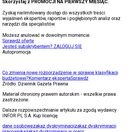
Skorzystaj z PROMOCJI NA PIERWSZY MIESIĄC.
Zyskaj nielimitowany dostęp do wszystkich treści:
wyjaśnień ekspertów, raportów i pogłębionych analiz oraz
narzędzi dla specjalistów.
Możesz anulować w dowolnym momencie.
Sprawdź ofertę
Jesteś subskrybentem? ZALOGUJ SIĘ
Autopromocja
Co zmienia nowe rozporządzenie w sprawie klasyfikacji
budżetowej?
Komentarz eksperta
Sprawdź
Źródło:
Dziennik Gazeta Prawna
Materiał chroniony prawem autorskim - wszelkie prawa
zastrzeżone.
Dalsze rozpowszechnianie artykułu za zgodą wydawcy
INFOR PL S.A. Kup licencję.
dane osobowe
zakaz dyskryminacji
zakaz dyskryminacji
pracownika
zakaz dyskryminacji w pracy