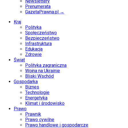
Newslettery
Prenumerata
GazetaPrawna.pl →
Kraj
Polityka
Społeczeństwo
Bezpieczeństwo
Infrastruktura
Edukacja
Zdrowie
Świat
Polityka zagraniczna
Wojna na Ukrainie
Bliski Wschód
Gospodarka
Biznes
Technologie
Energetyka
Klimat i środowisko
Prawo
Prawnik
Prawo cywilne
Prawo handlowe i gospodarcze