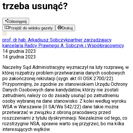
trzeba usunąć?
Udostępnij
Przejdź do widoku gazety
Drukuj
prof. dr hab. Arkadiusz Sobczyk
partner zarządzający
kancelaria Radcy Prawnego A. Sobczyk i Współpracownicy
14 grudnia 2023
14 grudnia 2023
Naczelny Sąd Administracyjny wyznaczył na luty rozprawę, w
której rozpatrzy problem przetwarzania danych osobowych
po zakończonej rekrutacji (sygn. akt III OSK 2700/22).
Przypomnijmy, że zgodnie ze stanowiskiem Urzędu Ochrony
Danych Osobowych dane kandydatów, którzy nie zostali
zatrudnieni, należy co do zasady usunąć po zatrudnieniu
osoby wybranej na dane stanowisko. Z kolei według wyroku
WSA w Warszawie (II SA/Wa 542/22) dane takie można
przetwarzać w związku z obroną pracodawcy przed
roszczeniami z tytułu dyskryminacji. Niezależnie od tego, co
rozstrzygnie NSA, sprawie warto się przyjrzeć, bo ma kilka
interesujących wątków.