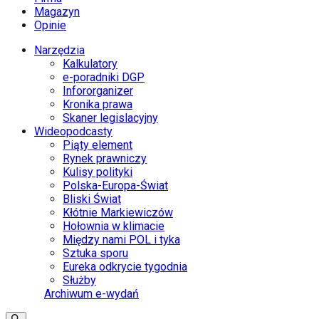
Magazyn
Opinie
Narzędzia
Kalkulatory
e-poradniki DGP
Infororganizer
Kronika prawa
Skaner legislacyjny
Wideopodcasty
Piąty element
Rynek prawniczy
Kulisy polityki
Polska-Europa-Świat
Bliski Świat
Kłótnie Markiewiczów
Hołownia w klimacie
Między nami POL i tyka
Sztuka sporu
Eureka odkrycie tygodnia
Służby
Archiwum e-wydań