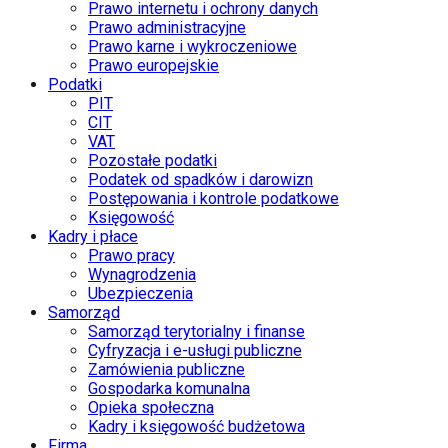
Prawo internetu i ochrony danych
Prawo administracyjne
Prawo karne i wykroczeniowe
Prawo europejskie
Podatki
PIT
CIT
VAT
Pozostałe podatki
Podatek od spadków i darowizn
Postępowania i kontrole podatkowe
Księgowość
Kadry i płace
Prawo pracy
Wynagrodzenia
Ubezpieczenia
Samorząd
Samorząd terytorialny i finanse
Cyfryzacja i e-usługi publiczne
Zamówienia publiczne
Gospodarka komunalna
Opieka społeczna
Kadry i księgowość budżetowa
Firma