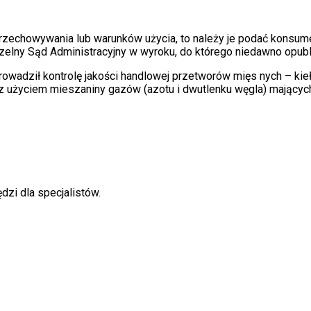
echowywania lub warunków użycia, to należy je podać konsume
zelny Sąd Administracyjny w wyroku, do którego niedawno opub
owadził kontrolę jakości handlowej przetworów mięs nych – kieł
 z użyciem mieszaniny gazów (azotu i dwutlenku węgla) mających
dzi dla specjalistów.