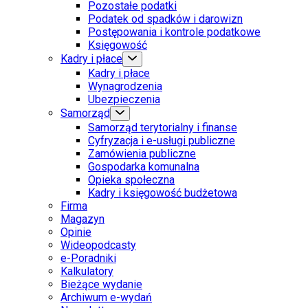
Pozostałe podatki
Podatek od spadków i darowizn
Postępowania i kontrole podatkowe
Księgowość
Kadry i płace
Kadry i płace
Wynagrodzenia
Ubezpieczenia
Samorząd
Samorząd terytorialny i finanse
Cyfryzacja i e-usługi publiczne
Zamówienia publiczne
Gospodarka komunalna
Opieka społeczna
Kadry i księgowość budżetowa
Firma
Magazyn
Opinie
Wideopodcasty
e-Poradniki
Kalkulatory
Bieżące wydanie
Archiwum e-wydań