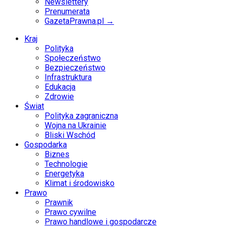
Newslettery
Prenumerata
GazetaPrawna.pl →
Kraj
Polityka
Społeczeństwo
Bezpieczeństwo
Infrastruktura
Edukacja
Zdrowie
Świat
Polityka zagraniczna
Wojna na Ukrainie
Bliski Wschód
Gospodarka
Biznes
Technologie
Energetyka
Klimat i środowisko
Prawo
Prawnik
Prawo cywilne
Prawo handlowe i gospodarcze