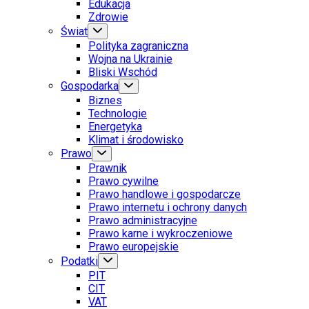
Edukacja
Zdrowie
Świat
Polityka zagraniczna
Wojna na Ukrainie
Bliski Wschód
Gospodarka
Biznes
Technologie
Energetyka
Klimat i środowisko
Prawo
Prawnik
Prawo cywilne
Prawo handlowe i gospodarcze
Prawo internetu i ochrony danych
Prawo administracyjne
Prawo karne i wykroczeniowe
Prawo europejskie
Podatki
PIT
CIT
VAT