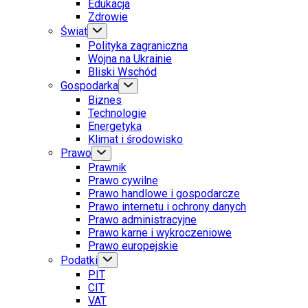
Edukacja
Zdrowie
Świat
Polityka zagraniczna
Wojna na Ukrainie
Bliski Wschód
Gospodarka
Biznes
Technologie
Energetyka
Klimat i środowisko
Prawo
Prawnik
Prawo cywilne
Prawo handlowe i gospodarcze
Prawo internetu i ochrony danych
Prawo administracyjne
Prawo karne i wykroczeniowe
Prawo europejskie
Podatki
PIT
CIT
VAT