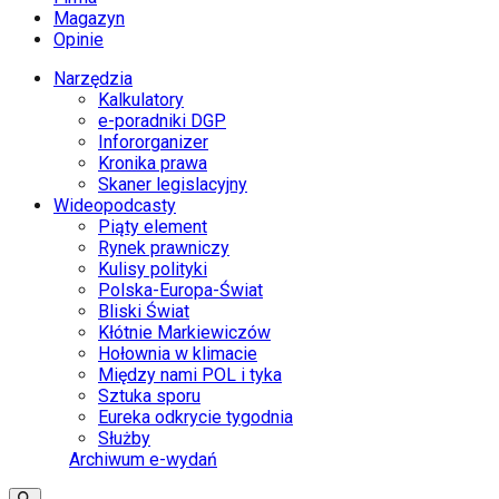
Magazyn
Opinie
Narzędzia
Kalkulatory
e-poradniki DGP
Infororganizer
Kronika prawa
Skaner legislacyjny
Wideopodcasty
Piąty element
Rynek prawniczy
Kulisy polityki
Polska-Europa-Świat
Bliski Świat
Kłótnie Markiewiczów
Hołownia w klimacie
Między nami POL i tyka
Sztuka sporu
Eureka odkrycie tygodnia
Służby
Archiwum e-wydań