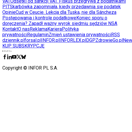
VAT
Odsetki od sankcji VAT. Fiskus przegrywa z podatnikami
PIT
Skarbówka zapomniała, kiedy przedawnia się podatek
Opinie
Cud w Ceucie. Lekcja dla Tuska, nie dla Sáncheza
Postępowania i kontrole podatkowe
Koniec sporu o
doręczenia? Zapadł ważny wyrok siedmiu sędziów NSA
Kontakt
O nas
Reklama
Kariera
Polityka
prywatności
Regulamin
Zmień ustawienia prywatności
RSS
dziennik.pl
forsal.pl
INFOR.pl
INFORLEX.pl
DGP
ZdrowieGo.pl
New
KUP SUBSKRYPCJĘ
Pobierz w
Pobierz z
Copyright © INFOR PL S.A.