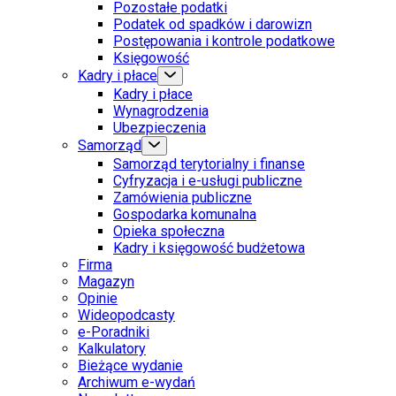
Pozostałe podatki
Podatek od spadków i darowizn
Postępowania i kontrole podatkowe
Księgowość
Kadry i płace
Kadry i płace
Wynagrodzenia
Ubezpieczenia
Samorząd
Samorząd terytorialny i finanse
Cyfryzacja i e-usługi publiczne
Zamówienia publiczne
Gospodarka komunalna
Opieka społeczna
Kadry i księgowość budżetowa
Firma
Magazyn
Opinie
Wideopodcasty
e-Poradniki
Kalkulatory
Bieżące wydanie
Archiwum e-wydań