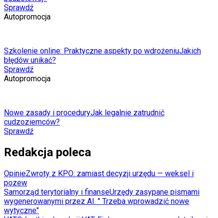
Sprawdź
Autopromocja
Szkolenie online: Praktyczne aspekty po wdrożeniu
Jakich
błędów unikać?
Sprawdź
Autopromocja
Nowe zasady i procedury
Jak legalnie zatrudnić
cudzoziemców?
Sprawdź
Redakcja poleca
Opinie
Zwroty z KPO: zamiast decyzji urzędu — weksel i
pozew
Samorząd terytorialny i finanse
Urzędy zasypane pismami
wygenerowanymi przez AI. " Trzeba wprowadzić nowe
wytyczne"