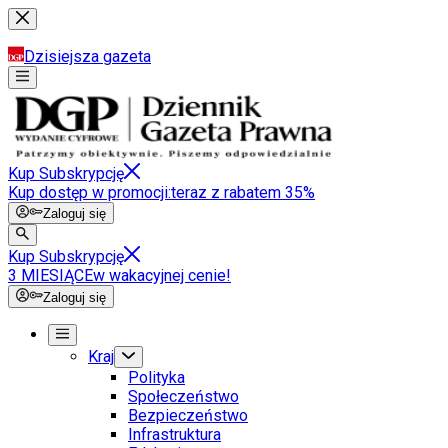
Dzisiejsza gazeta
Kup Subskrypcję
Kup dostęp w promocji:
teraz z rabatem 35%
Zaloguj się
Kup Subskrypcję
3 MIESIĄCE
w wakacyjnej cenie!
Zaloguj się
Kraj
Polityka
Społeczeństwo
Bezpieczeństwo
Infrastruktura