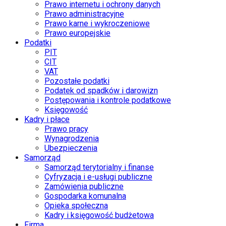
Prawo internetu i ochrony danych
Prawo administracyjne
Prawo karne i wykroczeniowe
Prawo europejskie
Podatki
PIT
CIT
VAT
Pozostałe podatki
Podatek od spadków i darowizn
Postępowania i kontrole podatkowe
Księgowość
Kadry i płace
Prawo pracy
Wynagrodzenia
Ubezpieczenia
Samorząd
Samorząd terytorialny i finanse
Cyfryzacja i e-usługi publiczne
Zamówienia publiczne
Gospodarka komunalna
Opieka społeczna
Kadry i księgowość budżetowa
Firma