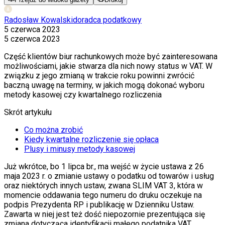
Radosław Kowalski
doradca podatkowy
5 czerwca 2023
5 czerwca 2023
Część klientów biur rachunkowych może być zainteresowana
możliwościami, jakie stwarza dla nich nowy status w VAT. W
związku z jego zmianą w trakcie roku powinni zwrócić
baczną uwagę na terminy, w jakich mogą dokonać wyboru
metody kasowej czy kwartalnego rozliczenia
Skrót artykułu
Co można zrobić
Kiedy kwartalne rozliczenie się opłaca
Plusy i minusy metody kasowej
Już wkrótce, bo 1 lipca br., ma wejść w życie ustawa z 26
maja 2023 r. o zmianie ustawy o podatku od towarów i usług
oraz niektórych innych ustaw, zwana SLIM VAT 3, która w
momencie oddawania tego numeru do druku oczekuje na
podpis Prezydenta RP i publikację w Dzienniku Ustaw.
Zawarta w niej jest też dość niepozornie prezentująca się
zmiana dotycząca identyfikacji małego podatnika VAT.