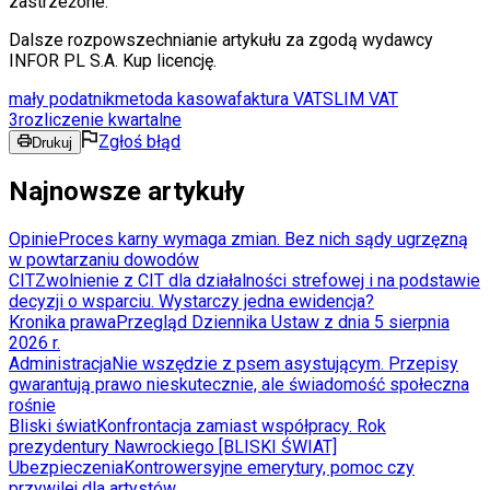
zastrzeżone.
Dalsze rozpowszechnianie artykułu za zgodą wydawcy
INFOR PL S.A. Kup licencję.
mały podatnik
metoda kasowa
faktura VAT
SLIM VAT
3
rozliczenie kwartalne
Zgłoś błąd
Drukuj
Najnowsze artykuły
Opinie
Proces karny wymaga zmian. Bez nich sądy ugrzęzną
w powtarzaniu dowodów
CIT
Zwolnienie z CIT dla działalności strefowej i na podstawie
decyzji o wsparciu. Wystarczy jedna ewidencja?
Kronika prawa
Przegląd Dziennika Ustaw z dnia 5 sierpnia
2026 r.
Administracja
Nie wszędzie z psem asystującym. Przepisy
gwarantują prawo nieskutecznie, ale świadomość społeczna
rośnie
Bliski świat
Konfrontacja zamiast współpracy. Rok
prezydentury Nawrockiego [BLISKI ŚWIAT]
Ubezpieczenia
Kontrowersyjne emerytury, pomoc czy
przywilej dla artystów