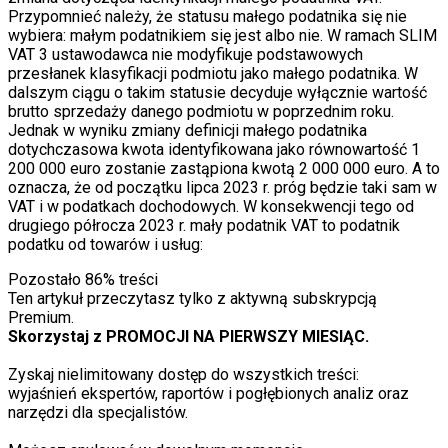
Przypomnieć należy, że statusu małego podatnika się nie
wybiera: małym podatnikiem się jest albo nie. W ramach SLIM
VAT 3 ustawodawca nie modyfikuje podstawowych
przesłanek klasyfikacji podmiotu jako małego podatnika. W
dalszym ciągu o takim statusie decyduje wyłącznie wartość
brutto sprzedaży danego podmiotu w poprzednim roku.
Jednak w wyniku zmiany definicji małego podatnika
dotychczasowa kwota identyfikowana jako równowartość 1
200 000 euro zostanie zastąpiona kwotą 2 000 000 euro. A to
oznacza, że od początku lipca 2023 r. próg będzie taki sam w
VAT i w podatkach dochodowych. W konsekwencji tego od
drugiego półrocza 2023 r. mały podatnik VAT to podatnik
podatku od towarów i usług:
Pozostało
86
% treści
Ten artykuł przeczytasz tylko z aktywną subskrypcją
Premium.
Skorzystaj z PROMOCJI NA PIERWSZY MIESIĄC.
Zyskaj nielimitowany dostęp do wszystkich treści:
wyjaśnień ekspertów, raportów i pogłębionych analiz oraz
narzędzi dla specjalistów.