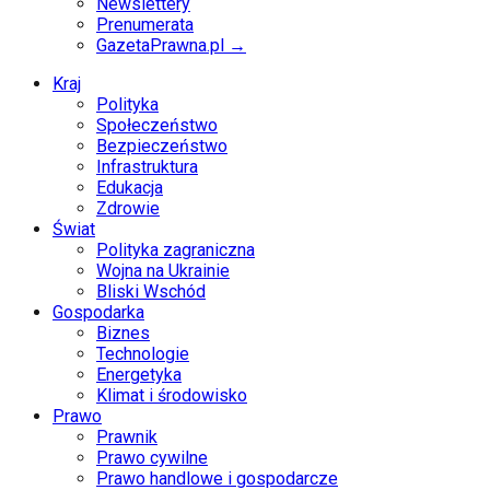
Newslettery
Prenumerata
GazetaPrawna.pl →
Kraj
Polityka
Społeczeństwo
Bezpieczeństwo
Infrastruktura
Edukacja
Zdrowie
Świat
Polityka zagraniczna
Wojna na Ukrainie
Bliski Wschód
Gospodarka
Biznes
Technologie
Energetyka
Klimat i środowisko
Prawo
Prawnik
Prawo cywilne
Prawo handlowe i gospodarcze