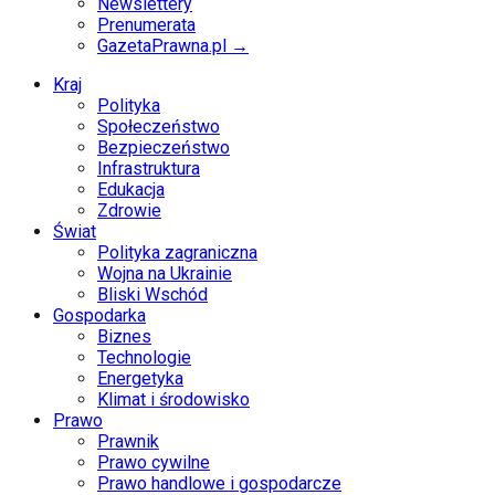
Newslettery
Prenumerata
GazetaPrawna.pl →
Kraj
Polityka
Społeczeństwo
Bezpieczeństwo
Infrastruktura
Edukacja
Zdrowie
Świat
Polityka zagraniczna
Wojna na Ukrainie
Bliski Wschód
Gospodarka
Biznes
Technologie
Energetyka
Klimat i środowisko
Prawo
Prawnik
Prawo cywilne
Prawo handlowe i gospodarcze