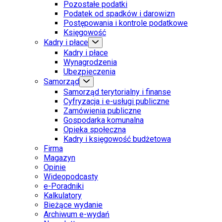
Pozostałe podatki
Podatek od spadków i darowizn
Postępowania i kontrole podatkowe
Księgowość
Kadry i płace
Kadry i płace
Wynagrodzenia
Ubezpieczenia
Samorząd
Samorząd terytorialny i finanse
Cyfryzacja i e-usługi publiczne
Zamówienia publiczne
Gospodarka komunalna
Opieka społeczna
Kadry i księgowość budżetowa
Firma
Magazyn
Opinie
Wideopodcasty
e-Poradniki
Kalkulatory
Bieżące wydanie
Archiwum e-wydań