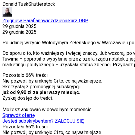
Donald Tusk
Shutterstock
Zbigniew Parafianowicz
dziennikarz DGP
29 grudnia 2025
29 grudnia 2025
Po udanej wizycie Wołodymyra Zełenskiego w Warszawie i po t
Do sporu o to, kto ważniejszy i więcej znaczy. Już wczoraj, p
Tuwima – poprosił o wysyłanie przez szefa rządu notatek z je
marketingu politycznego – uzyskała status zbędnej. Przydacz je
Pozostało
66
% treści
Nie pozwól, by umknęło Ci to, co najważniejsze.
Skorzystaj z promocyjnej subskrypcji
już od 9,90 zł za pierwszy miesiąc.
Zyskaj dostęp do treści.
Możesz anulować w dowolnym momencie.
Sprawdź ofertę
Jesteś subskrybentem? ZALOGUJ SIĘ
Pozostało
66
% treści
Nie pozwól, by umknęło Ci to, co najważniejsze.