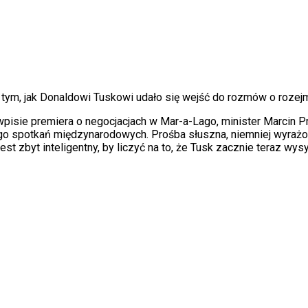
ym, jak Donaldowi Tuskowi udało się wejść do rozmów o rozejm
o wpisie premiera o negocjacjach w Mar-a-Lago, minister Marcin 
go spotkań międzynarodowych. Prośba słuszna, niemniej wyrażon
st zbyt inteligentny, by liczyć na to, że Tusk zacznie teraz wy