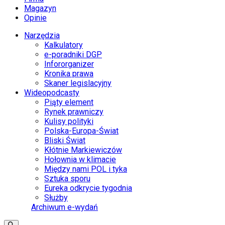
Magazyn
Opinie
Narzędzia
Kalkulatory
e-poradniki DGP
Infororganizer
Kronika prawa
Skaner legislacyjny
Wideopodcasty
Piąty element
Rynek prawniczy
Kulisy polityki
Polska-Europa-Świat
Bliski Świat
Kłótnie Markiewiczów
Hołownia w klimacie
Między nami POL i tyka
Sztuka sporu
Eureka odkrycie tygodnia
Służby
Archiwum e-wydań