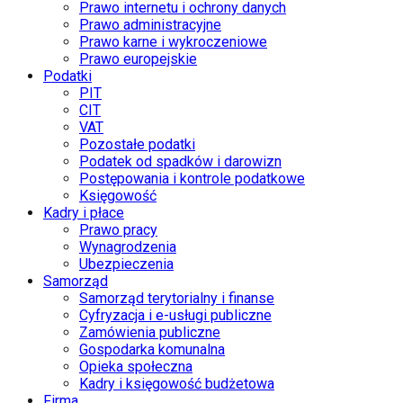
Prawo internetu i ochrony danych
Prawo administracyjne
Prawo karne i wykroczeniowe
Prawo europejskie
Podatki
PIT
CIT
VAT
Pozostałe podatki
Podatek od spadków i darowizn
Postępowania i kontrole podatkowe
Księgowość
Kadry i płace
Prawo pracy
Wynagrodzenia
Ubezpieczenia
Samorząd
Samorząd terytorialny i finanse
Cyfryzacja i e-usługi publiczne
Zamówienia publiczne
Gospodarka komunalna
Opieka społeczna
Kadry i księgowość budżetowa
Firma