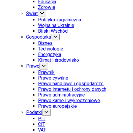
Edukacja
Zdrowie
Świat
Polityka zagraniczna
Wojna na Ukrainie
Bliski Wschód
Gospodarka
Biznes
Technologie
Energetyka
Klimat i środowisko
Prawo
Prawnik
Prawo cywilne
Prawo handlowe i gospodarcze
Prawo internetu i ochrony danych
Prawo administracyjne
Prawo karne i wykroczeniowe
Prawo europejskie
Podatki
PIT
CIT
VAT