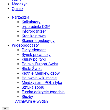
Magazyn
Opinie
Narzędzia
Kalkulatory
e-poradniki DGP
Infororganizer
Kronika prawa
Skaner legislacyjny
Wideopodcasty
Piąty element
Rynek prawniczy
Kulisy polityki
Polska-Europa-Świat
Bliski Świat
Kłótnie Markiewiczów
Hołownia w klimacie
Między nami POL i tyka
Sztuka sporu
Eureka odkrycie tygodnia
Służby
Archiwum e-wydań