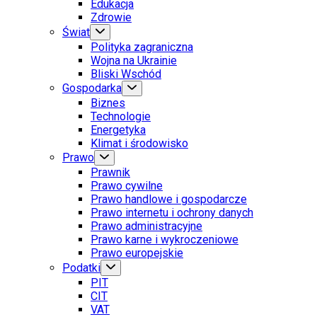
Edukacja
Zdrowie
Świat
Polityka zagraniczna
Wojna na Ukrainie
Bliski Wschód
Gospodarka
Biznes
Technologie
Energetyka
Klimat i środowisko
Prawo
Prawnik
Prawo cywilne
Prawo handlowe i gospodarcze
Prawo internetu i ochrony danych
Prawo administracyjne
Prawo karne i wykroczeniowe
Prawo europejskie
Podatki
PIT
CIT
VAT