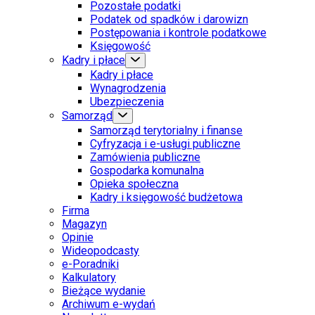
Pozostałe podatki
Podatek od spadków i darowizn
Postępowania i kontrole podatkowe
Księgowość
Kadry i płace
Kadry i płace
Wynagrodzenia
Ubezpieczenia
Samorząd
Samorząd terytorialny i finanse
Cyfryzacja i e-usługi publiczne
Zamówienia publiczne
Gospodarka komunalna
Opieka społeczna
Kadry i księgowość budżetowa
Firma
Magazyn
Opinie
Wideopodcasty
e-Poradniki
Kalkulatory
Bieżące wydanie
Archiwum e-wydań