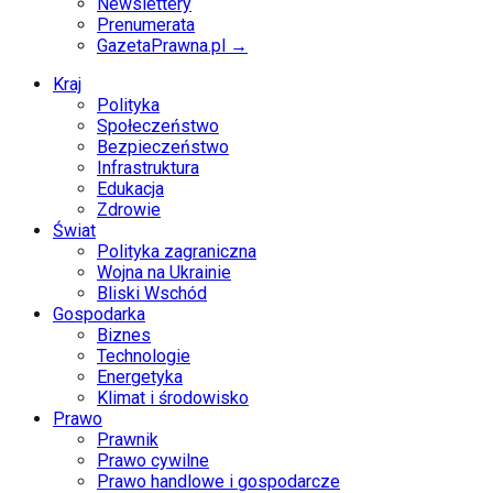
Newslettery
Prenumerata
GazetaPrawna.pl →
Kraj
Polityka
Społeczeństwo
Bezpieczeństwo
Infrastruktura
Edukacja
Zdrowie
Świat
Polityka zagraniczna
Wojna na Ukrainie
Bliski Wschód
Gospodarka
Biznes
Technologie
Energetyka
Klimat i środowisko
Prawo
Prawnik
Prawo cywilne
Prawo handlowe i gospodarcze