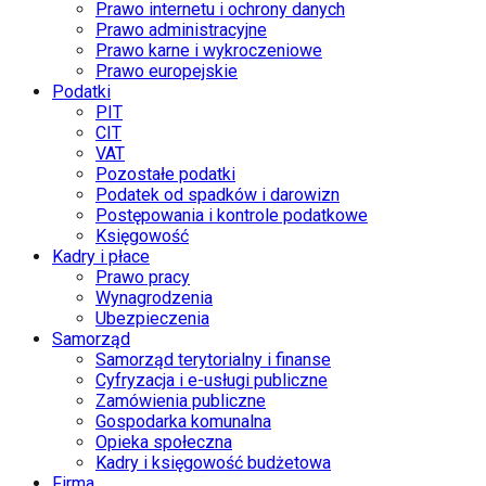
Prawo internetu i ochrony danych
Prawo administracyjne
Prawo karne i wykroczeniowe
Prawo europejskie
Podatki
PIT
CIT
VAT
Pozostałe podatki
Podatek od spadków i darowizn
Postępowania i kontrole podatkowe
Księgowość
Kadry i płace
Prawo pracy
Wynagrodzenia
Ubezpieczenia
Samorząd
Samorząd terytorialny i finanse
Cyfryzacja i e-usługi publiczne
Zamówienia publiczne
Gospodarka komunalna
Opieka społeczna
Kadry i księgowość budżetowa
Firma