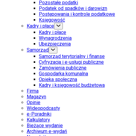
Pozostałe podatki
Podatek od spadków i darowizn
Postępowania i kontrole podatkowe
Księgowość
Kadry i płace
Kadry i płace
Wynagrodzenia
Ubezpieczenia
Samorząd
Samorząd terytorialny i finanse
Cyfryzacja i e-usługi publiczne
Zamówienia publiczne
Gospodarka komunalna
Opieka społeczna
Kadry i księgowość budżetowa
Firma
Magazyn
Opinie
Wideopodcasty
e-Poradniki
Kalkulatory
Bieżące wydanie
Archiwum e-wydań