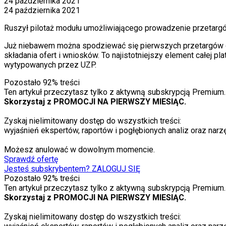
24 października 2021
24 października 2021
Ruszył pilotaż modułu umożliwiającego prowadzenie przetargó
Już niebawem można spodziewać się pierwszych przetarg
ó
w 
składania ofert i wniosk
ó
w. To najistotniejszy element całej 
wytypowanych przez UZP.
Pozostało
92
% treści
Ten artykuł przeczytasz tylko z aktywną subskrypcją Premium.
Skorzystaj z PROMOCJI NA PIERWSZY MIESIĄC.
Zyskaj nielimitowany dostęp do wszystkich treści:
wyjaśnień ekspertów, raportów i pogłębionych analiz oraz narzę
Możesz anulować w dowolnym momencie.
Sprawdź ofertę
Jesteś subskrybentem? ZALOGUJ SIĘ
Pozostało
92
% treści
Ten artykuł przeczytasz tylko z aktywną subskrypcją Premium.
Skorzystaj z PROMOCJI NA PIERWSZY MIESIĄC.
Zyskaj nielimitowany dostęp do wszystkich treści: