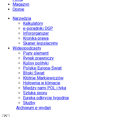
Magazyn
Opinie
Narzędzia
Kalkulatory
e-poradniki DGP
Infororganizer
Kronika prawa
Skaner legislacyjny
Wideopodcasty
Piąty element
Rynek prawniczy
Kulisy polityki
Polska-Europa-Świat
Bliski Świat
Kłótnie Markiewiczów
Hołownia w klimacie
Między nami POL i tyka
Sztuka sporu
Eureka odkrycie tygodnia
Służby
Archiwum e-wydań