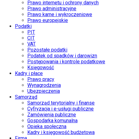
Prawo internetu i ochrony danych
Prawo administracyjne
Prawo karne i wykroczeniowe
Prawo europejskie
Podatki
PIT
CIT
VAT
Pozostałe podatki
Podatek od spadków i darowizn
Postępowania i kontrole podatkowe
Księgowość
Kadry i płace
Prawo pracy
Wynagrodzenia
Ubezpieczenia
Samorząd
Samorząd terytorialny i finanse
Cyfryzacja i e-usługi publiczne
Zamówienia publiczne
Gospodarka komunalna
Opieka społeczna
Kadry i księgowość budżetowa
Firma