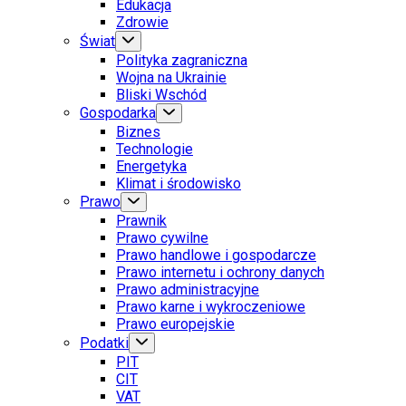
Edukacja
Zdrowie
Świat
Polityka zagraniczna
Wojna na Ukrainie
Bliski Wschód
Gospodarka
Biznes
Technologie
Energetyka
Klimat i środowisko
Prawo
Prawnik
Prawo cywilne
Prawo handlowe i gospodarcze
Prawo internetu i ochrony danych
Prawo administracyjne
Prawo karne i wykroczeniowe
Prawo europejskie
Podatki
PIT
CIT
VAT