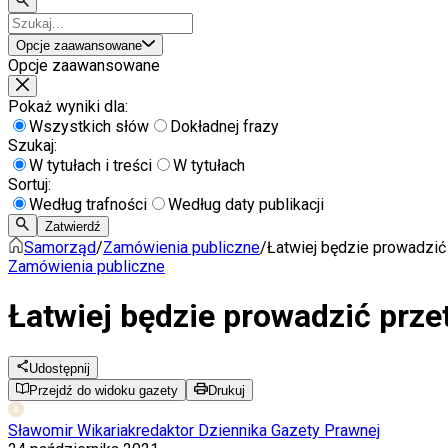
Opcje zaawansowane
Opcje zaawansowane
Pokaż wyniki dla:
Wszystkich słów
Dokładnej frazy
Szukaj:
W tytułach i treści
W tytułach
Sortuj:
Według trafności
Według daty publikacji
Zatwierdź
Samorząd
/
Zamówienia publiczne
/
Łatwiej będzie prowadzić 
Zamówienia publiczne
Łatwiej będzie prowadzić prze
Udostępnij
Przejdź do widoku gazety
Drukuj
Sławomir Wikariak
redaktor Dziennika Gazety Prawnej