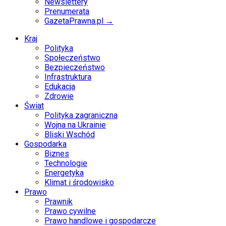
Newslettery
Prenumerata
GazetaPrawna.pl →
Kraj
Polityka
Społeczeństwo
Bezpieczeństwo
Infrastruktura
Edukacja
Zdrowie
Świat
Polityka zagraniczna
Wojna na Ukrainie
Bliski Wschód
Gospodarka
Biznes
Technologie
Energetyka
Klimat i środowisko
Prawo
Prawnik
Prawo cywilne
Prawo handlowe i gospodarcze