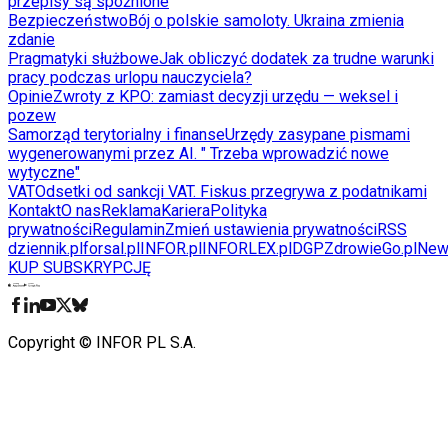
przepisy są spóźnione
Bezpieczeństwo
Bój o polskie samoloty. Ukraina zmienia
zdanie
Pragmatyki służbowe
Jak obliczyć dodatek za trudne warunki
pracy podczas urlopu nauczyciela?
Opinie
Zwroty z KPO: zamiast decyzji urzędu — weksel i
pozew
Samorząd terytorialny i finanse
Urzędy zasypane pismami
wygenerowanymi przez AI. " Trzeba wprowadzić nowe
wytyczne"
VAT
Odsetki od sankcji VAT. Fiskus przegrywa z podatnikami
Kontakt
O nas
Reklama
Kariera
Polityka
prywatności
Regulamin
Zmień ustawienia prywatności
RSS
dziennik.pl
forsal.pl
INFOR.pl
INFORLEX.pl
DGP
ZdrowieGo.pl
New
KUP SUBSKRYPCJĘ
Pobierz w
Pobierz z
Copyright © INFOR PL S.A.