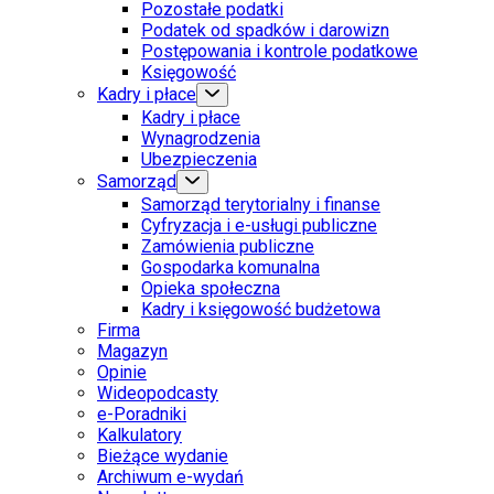
Pozostałe podatki
Podatek od spadków i darowizn
Postępowania i kontrole podatkowe
Księgowość
Kadry i płace
Kadry i płace
Wynagrodzenia
Ubezpieczenia
Samorząd
Samorząd terytorialny i finanse
Cyfryzacja i e-usługi publiczne
Zamówienia publiczne
Gospodarka komunalna
Opieka społeczna
Kadry i księgowość budżetowa
Firma
Magazyn
Opinie
Wideopodcasty
e-Poradniki
Kalkulatory
Bieżące wydanie
Archiwum e-wydań