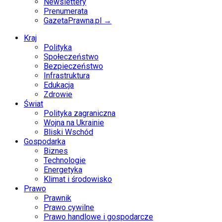
Newslettery
Prenumerata
GazetaPrawna.pl →
Kraj
Polityka
Społeczeństwo
Bezpieczeństwo
Infrastruktura
Edukacja
Zdrowie
Świat
Polityka zagraniczna
Wojna na Ukrainie
Bliski Wschód
Gospodarka
Biznes
Technologie
Energetyka
Klimat i środowisko
Prawo
Prawnik
Prawo cywilne
Prawo handlowe i gospodarcze