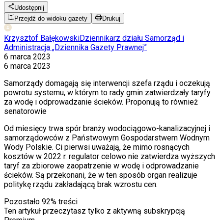
Udostępnij
Przejdź do widoku gazety
Drukuj
Krzysztof Bałękowski
Dziennikarz działu Samorząd i
Administracja „Dziennika Gazety Prawnej”
6 marca 2023
6 marca 2023
Samorządy domagają się interwencji szefa rządu i oczekują
powrotu systemu, w którym to rady gmin zatwierdzały taryfy
za wodę i odprowadzanie ścieków. Proponują to również
senatorowie
Od miesi
ę
cy trwa sp
ó
r bran
ż
y wodoci
ą
gowo-kanalizacyjnej i
samorz
ą
dowc
ó
w z Pa
ń
stwowym Gospodarstwem Wodnym
Wody Polskie. Ci pierwsi uwa
ż
aj
ą
,
ż
e mimo rosn
ą
cych
koszt
ó
w w 2022 r. regulator celowo nie zatwierdza wy
ż
szych
taryf za zbiorowe zaopatrzenie w wod
ę
i odprowadzanie
ś
ciek
ó
w. S
ą
przekonani,
ż
e w
ten spos
ó
b organ realizuje
polityk
ę
rz
ą
du zak
ł
adaj
ą
c
ą
brak wzrostu cen.
Pozostało
92
% treści
Ten artykuł przeczytasz tylko z aktywną subskrypcją