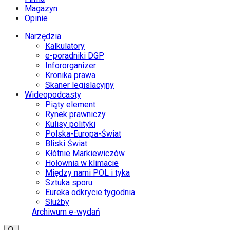
Magazyn
Opinie
Narzędzia
Kalkulatory
e-poradniki DGP
Infororganizer
Kronika prawa
Skaner legislacyjny
Wideopodcasty
Piąty element
Rynek prawniczy
Kulisy polityki
Polska-Europa-Świat
Bliski Świat
Kłótnie Markiewiczów
Hołownia w klimacie
Między nami POL i tyka
Sztuka sporu
Eureka odkrycie tygodnia
Służby
Archiwum e-wydań