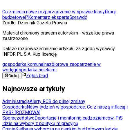
Co zmienia nowe rozporządzenie w sprawie klasyfikacji
budżetowej?
Komentarz eksperta
Sprawdź
Źródło:
Dziennik Gazeta Prawna
Materiał chroniony prawem autorskim - wszelkie prawa
zastrzeżone.
Dalsze rozpowszechnianie artykułu za zgodą wydawcy
INFOR PL S.A. Kup licencję.
gospodarka komunalna
zbiorowe zaopatrzenie w
wodę
gospodarka ściekami
Zgłoś błąd
Drukuj
Najnowsze artykuły
Administracja
Alerty RCB do pilnej zmiany
Gospodarka
Nowy tydzień w gospodarce. Co z naszą inflacją i
PKB? [ROZMOWA]
Społeczeństwo
Deportacje i monitoring cudzoziemców. PiS
idzie na wybory z polityką migracyjną
Opinie
Kiełbasa wyborcza na cienkim budżetowym lodzie