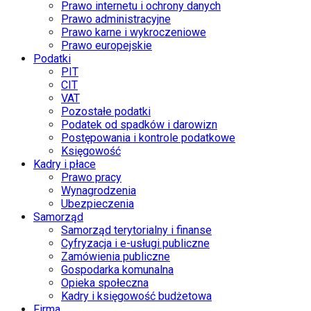
Prawo internetu i ochrony danych
Prawo administracyjne
Prawo karne i wykroczeniowe
Prawo europejskie
Podatki
PIT
CIT
VAT
Pozostałe podatki
Podatek od spadków i darowizn
Postępowania i kontrole podatkowe
Księgowość
Kadry i płace
Prawo pracy
Wynagrodzenia
Ubezpieczenia
Samorząd
Samorząd terytorialny i finanse
Cyfryzacja i e-usługi publiczne
Zamówienia publiczne
Gospodarka komunalna
Opieka społeczna
Kadry i księgowość budżetowa
Firma