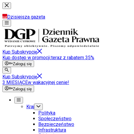
Dzisiejsza gazeta
Kup Subskrypcję
Kup dostęp w promocji:
teraz z rabatem 35%
Zaloguj się
Kup Subskrypcję
3 MIESIĄCE
w wakacyjnej cenie!
Zaloguj się
Kraj
Polityka
Społeczeństwo
Bezpieczeństwo
Infrastruktura