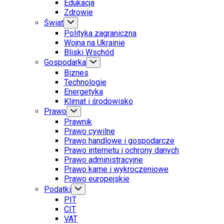
Edukacja
Zdrowie
Świat
Polityka zagraniczna
Wojna na Ukrainie
Bliski Wschód
Gospodarka
Biznes
Technologie
Energetyka
Klimat i środowisko
Prawo
Prawnik
Prawo cywilne
Prawo handlowe i gospodarcze
Prawo internetu i ochrony danych
Prawo administracyjne
Prawo karne i wykroczeniowe
Prawo europejskie
Podatki
PIT
CIT
VAT