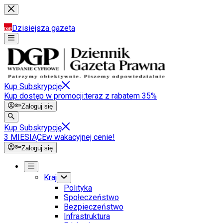
Dzisiejsza gazeta
Kup Subskrypcję
Kup dostęp w promocji:
teraz z rabatem 35%
Zaloguj się
Kup Subskrypcję
3 MIESIĄCE
w wakacyjnej cenie!
Zaloguj się
Kraj
Polityka
Społeczeństwo
Bezpieczeństwo
Infrastruktura