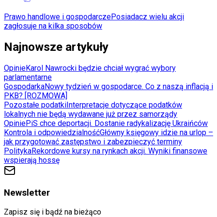
Prawo handlowe i gospodarcze
Posiadacz wielu akcji
zagłosuje na kilka sposobów
Najnowsze artykuły
Opinie
Karol Nawrocki będzie chciał wygrać wybory
parlamentarne
Gospodarka
Nowy tydzień w gospodarce. Co z naszą inflacją i
PKB? [ROZMOWA]
Pozostałe podatki
Interpretacje dotyczące podatków
lokalnych nie będą wydawane już przez samorządy
Opinie
PiS chce deportacji. Dostanie radykalizację Ukraińców
Kontrola i odpowiedzialność
Główny księgowy idzie na urlop –
jak przygotować zastępstwo i zabezpieczyć terminy
Polityka
Rekordowe kursy na rynkach akcji. Wyniki finansowe
wspierają hossę
Newsletter
Zapisz się i bądź na bieżąco