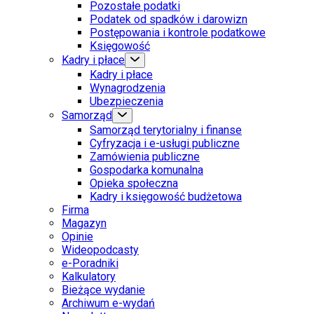
Pozostałe podatki
Podatek od spadków i darowizn
Postępowania i kontrole podatkowe
Księgowość
Kadry i płace
Kadry i płace
Wynagrodzenia
Ubezpieczenia
Samorząd
Samorząd terytorialny i finanse
Cyfryzacja i e-usługi publiczne
Zamówienia publiczne
Gospodarka komunalna
Opieka społeczna
Kadry i księgowość budżetowa
Firma
Magazyn
Opinie
Wideopodcasty
e-Poradniki
Kalkulatory
Bieżące wydanie
Archiwum e-wydań