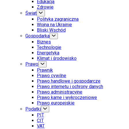
Edukacja
Zdrowie
Świat
Polityka zagraniczna
Wojna na Ukrainie
Bliski Wschód
Gospodarka
Biznes
Technologie
Energetyka
Klimat i środowisko
Prawo
Prawnik
Prawo cywilne
Prawo handlowe i gospodarcze
Prawo internetu i ochrony danych
Prawo administracyjne
Prawo karne i wykroczeniowe
Prawo europejskie
Podatki
PIT
CIT
VAT