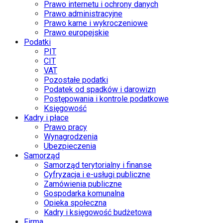
Prawo internetu i ochrony danych
Prawo administracyjne
Prawo karne i wykroczeniowe
Prawo europejskie
Podatki
PIT
CIT
VAT
Pozostałe podatki
Podatek od spadków i darowizn
Postępowania i kontrole podatkowe
Księgowość
Kadry i płace
Prawo pracy
Wynagrodzenia
Ubezpieczenia
Samorząd
Samorząd terytorialny i finanse
Cyfryzacja i e-usługi publiczne
Zamówienia publiczne
Gospodarka komunalna
Opieka społeczna
Kadry i księgowość budżetowa
Firma