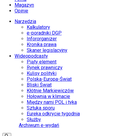
Magazyn
Opinie
Narzędzia
Kalkulatory
e-poradniki DGP
Infororganizer
Kronika prawa
Skaner legislacyjny
Wideopodcasty
Piąty element
Rynek prawniczy
Kulisy polityki
Polska-Europa-Świat
Bliski Świat
Kłótnie Markiewiczów
Hołownia w klimacie
Między nami POL i tyka
Sztuka sporu
Eureka odkrycie tygodnia
Służby
Archiwum e-wydań