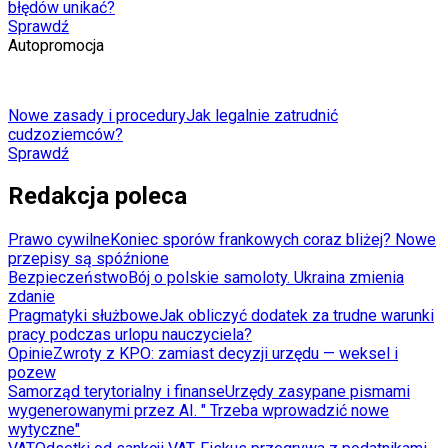
błędów unikać?
Sprawdź
Autopromocja
Nowe zasady i procedury
Jak legalnie zatrudnić
cudzoziemców?
Sprawdź
Redakcja poleca
Prawo cywilne
Koniec sporów frankowych coraz bliżej? Nowe
przepisy są spóźnione
Bezpieczeństwo
Bój o polskie samoloty. Ukraina zmienia
zdanie
Pragmatyki służbowe
Jak obliczyć dodatek za trudne warunki
pracy podczas urlopu nauczyciela?
Opinie
Zwroty z KPO: zamiast decyzji urzędu — weksel i
pozew
Samorząd terytorialny i finanse
Urzędy zasypane pismami
wygenerowanymi przez AI. " Trzeba wprowadzić nowe
wytyczne"