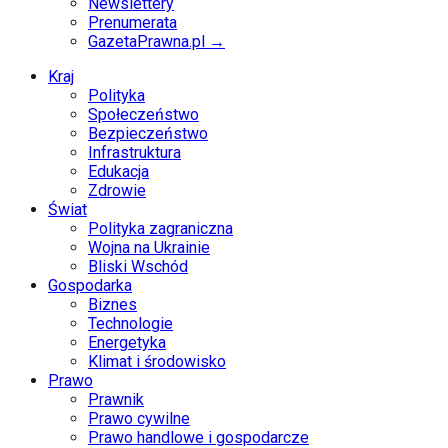
Newslettery
Prenumerata
GazetaPrawna.pl →
Kraj
Polityka
Społeczeństwo
Bezpieczeństwo
Infrastruktura
Edukacja
Zdrowie
Świat
Polityka zagraniczna
Wojna na Ukrainie
Bliski Wschód
Gospodarka
Biznes
Technologie
Energetyka
Klimat i środowisko
Prawo
Prawnik
Prawo cywilne
Prawo handlowe i gospodarcze