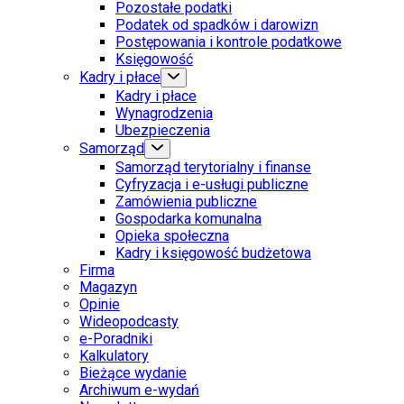
Pozostałe podatki
Podatek od spadków i darowizn
Postępowania i kontrole podatkowe
Księgowość
Kadry i płace
Kadry i płace
Wynagrodzenia
Ubezpieczenia
Samorząd
Samorząd terytorialny i finanse
Cyfryzacja i e-usługi publiczne
Zamówienia publiczne
Gospodarka komunalna
Opieka społeczna
Kadry i księgowość budżetowa
Firma
Magazyn
Opinie
Wideopodcasty
e-Poradniki
Kalkulatory
Bieżące wydanie
Archiwum e-wydań