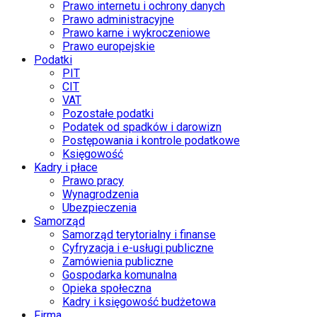
Prawo internetu i ochrony danych
Prawo administracyjne
Prawo karne i wykroczeniowe
Prawo europejskie
Podatki
PIT
CIT
VAT
Pozostałe podatki
Podatek od spadków i darowizn
Postępowania i kontrole podatkowe
Księgowość
Kadry i płace
Prawo pracy
Wynagrodzenia
Ubezpieczenia
Samorząd
Samorząd terytorialny i finanse
Cyfryzacja i e-usługi publiczne
Zamówienia publiczne
Gospodarka komunalna
Opieka społeczna
Kadry i księgowość budżetowa
Firma