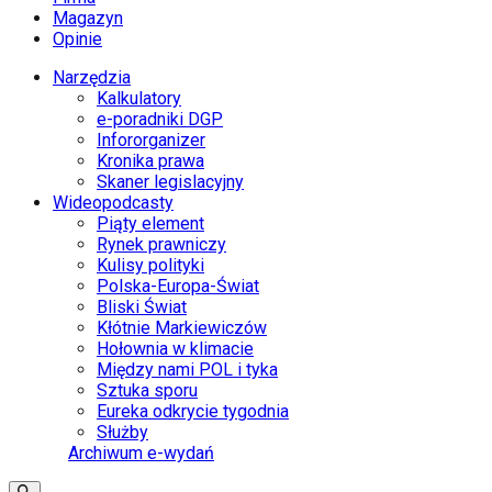
Magazyn
Opinie
Narzędzia
Kalkulatory
e-poradniki DGP
Infororganizer
Kronika prawa
Skaner legislacyjny
Wideopodcasty
Piąty element
Rynek prawniczy
Kulisy polityki
Polska-Europa-Świat
Bliski Świat
Kłótnie Markiewiczów
Hołownia w klimacie
Między nami POL i tyka
Sztuka sporu
Eureka odkrycie tygodnia
Służby
Archiwum e-wydań