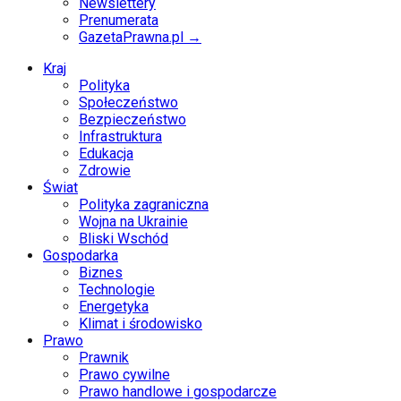
Newslettery
Prenumerata
GazetaPrawna.pl →
Kraj
Polityka
Społeczeństwo
Bezpieczeństwo
Infrastruktura
Edukacja
Zdrowie
Świat
Polityka zagraniczna
Wojna na Ukrainie
Bliski Wschód
Gospodarka
Biznes
Technologie
Energetyka
Klimat i środowisko
Prawo
Prawnik
Prawo cywilne
Prawo handlowe i gospodarcze