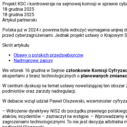
Projekt KSC i kontrowersje na sejmowej komisji w sprawie c
18 grudnia 2025
18 grudnia 2025
Artykuł partnerski
Polska już w 2024 r. powinna była wdrożyć wymagania unijnej
przed cyberzagrożeniami. Jednak projekt ustawy o Krajowym 
Skrót artykułu
Obawy o polskich przedsiębiorców
Nadmiarowe zapisy
We wtorek 16 grudnia w Sejmie
członkowie Komisji Cyfryzac
ekspertami z branż technologicznych o
planowanych zmianac
W centrum dyskusji na temat ustawy nowelizującej ten obsza
podmiotów oraz zarzuty nadregulacji.
W debacie wziął udział Paweł Olszewski, wiceminister cyfryza
– Wdrożenie dyrektywy NIS2 do porządku prawnego polskiego 
ataków, incydentów – zaznaczył na wstępie. – Wprowadzamy i
zagrożeniami technologicznymi. To nie jest decyzja arbitraln