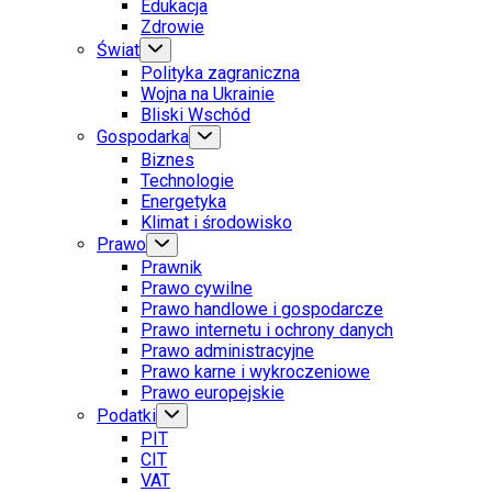
Edukacja
Zdrowie
Świat
Polityka zagraniczna
Wojna na Ukrainie
Bliski Wschód
Gospodarka
Biznes
Technologie
Energetyka
Klimat i środowisko
Prawo
Prawnik
Prawo cywilne
Prawo handlowe i gospodarcze
Prawo internetu i ochrony danych
Prawo administracyjne
Prawo karne i wykroczeniowe
Prawo europejskie
Podatki
PIT
CIT
VAT