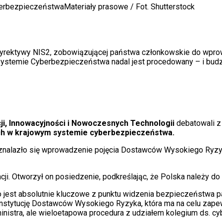
yberbezpieczeństwa
Materiały prasowe / Fot. Shutterstock
 dyrektywy NIS2, zobowiązującej państwa członkowskie do wprow
Systemie Cyberbezpieczeństwa nadal jest procedowany – i budzi
ji, Innowacyjności i Nowoczesnych Technologii
debatowali z
h w krajowym systemie cyberbezpieczeństwa.
r znalazło się wprowadzenie pojęcia Dostawców Wysokiego Ryz
cji. Otworzył on posiedzenie, podkreślając, że Polska należy d
jest absolutnie kluczowe z punktu widzenia bezpieczeństwa p
nstytucję Dostawców Wysokiego Ryzyka, która ma na celu zape
a ministra, ale wieloetapowa procedura z udziałem kolegium ds.