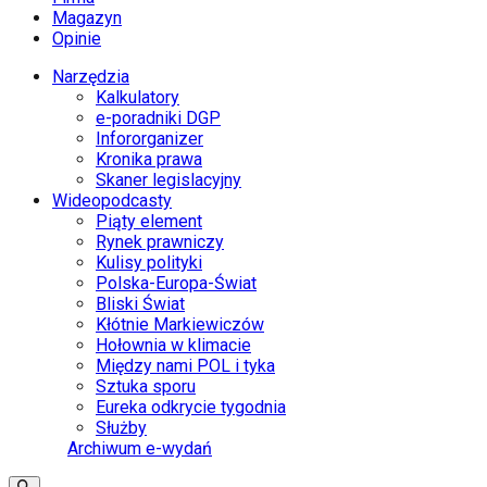
Magazyn
Opinie
Narzędzia
Kalkulatory
e-poradniki DGP
Infororganizer
Kronika prawa
Skaner legislacyjny
Wideopodcasty
Piąty element
Rynek prawniczy
Kulisy polityki
Polska-Europa-Świat
Bliski Świat
Kłótnie Markiewiczów
Hołownia w klimacie
Między nami POL i tyka
Sztuka sporu
Eureka odkrycie tygodnia
Służby
Archiwum e-wydań