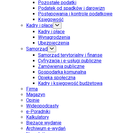
Pozostałe podatki
Podatek od spadków i darowizn
Postępowania i kontrole podatkowe
Księgowość
Kadry i płace
Kadry i płace
Wynagrodzenia
Ubezpieczenia
Samorząd
Samorząd terytorialny i finanse
Cyfryzacja i e-usługi publiczne
Zamówienia publiczne
Gospodarka komunalna
Opieka społeczna
Kadry i księgowość budżetowa
Firma
Magazyn
Opinie
Wideopodcasty
e-Poradniki
Kalkulatory
Bieżące wydanie
Archiwum e-wydań