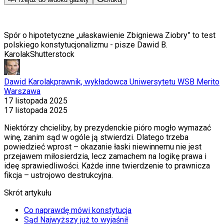
Spór o hipotetyczne „ułaskawienie Zbigniewa Ziobry” to test
polskiego konstytucjonalizmu - pisze Dawid B.
Karolak
Shutterstock
Dawid Karolak
prawnik, wykładowca Uniwersytetu WSB Merito
Warszawa
17 listopada 2025
17 listopada 2025
Niektórzy chcieliby, by prezydenckie pióro mogło wymazać
winę, zanim sąd w ogóle ją stwierdzi. Dlatego trzeba
powiedzieć wprost – okazanie łaski niewinnemu nie jest
przejawem miłosierdzia, lecz zamachem na logikę prawa i
ideę sprawiedliwości. Każde inne twierdzenie to prawnicza
fikcja – ustrojowo destrukcyjna.
Skrót artykułu
Co naprawdę mówi konstytucja
Sąd Najwyższy już to wyjaśnił