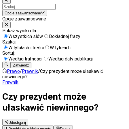
Opcje zaawansowane
Opcje zaawansowane
Pokaż wyniki dla:
Wszystkich słów
Dokładnej frazy
Szukaj:
W tytułach i treści
W tytułach
Sortuj:
Według trafności
Według daty publikacji
Zatwierdź
Prawo
/
Prawnik
/
Czy prezydent może ułaskawić
niewinnego?
Prawnik
Czy prezydent może
ułaskawić niewinnego?
Udostępnij
Przejdź do widoku gazety
Drukuj