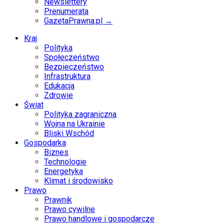
Newslettery
Prenumerata
GazetaPrawna.pl →
Kraj
Polityka
Społeczeństwo
Bezpieczeństwo
Infrastruktura
Edukacja
Zdrowie
Świat
Polityka zagraniczna
Wojna na Ukrainie
Bliski Wschód
Gospodarka
Biznes
Technologie
Energetyka
Klimat i środowisko
Prawo
Prawnik
Prawo cywilne
Prawo handlowe i gospodarcze