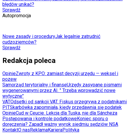
błędów unikać?
Sprawdź
Autopromocja
Nowe zasady i procedury
Jak legalnie zatrudnić
cudzoziemców?
Sprawdź
Redakcja poleca
Opinie
Zwroty z KPO: zamiast decyzji urzędu — weksel i
pozew
Samorząd terytorialny i finanse
Urzędy zasypane pismami
wygenerowanymi przez AI. " Trzeba wprowadzić nowe
wytyczne"
VAT
Odsetki od sankcji VAT. Fiskus przegrywa z podatnikami
PIT
Skarbówka zapomniała, kiedy przedawnia się podatek
Opinie
Cud w Ceucie. Lekcja dla Tuska, nie dla Sáncheza
Postępowania i kontrole podatkowe
Koniec sporu o
doręczenia? Zapadł ważny wyrok siedmiu sędziów NSA
Kontakt
O nas
Reklama
Kariera
Polityka