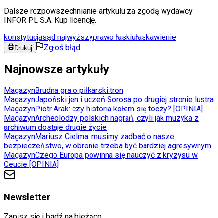
Dalsze rozpowszechnianie artykułu za zgodą wydawcy
INFOR PL S.A. Kup licencję.
konstytucja
sąd najwyższy
prawo łaski
ułaskawienie
Zgłoś błąd
Drukuj
Najnowsze artykuły
Magazyn
Brudna gra o piłkarski tron
Magazyn
Japoński jen i uczeń Sorosa po drugiej stronie lustra
Magazyn
Piotr Arak: czy historia kołem się toczy? [OPINIA]
Magazyn
Archeolodzy polskich nagrań, czyli jak muzyka z
archiwum dostaje drugie życie
Magazyn
Mariusz Cielma: musimy zadbać o nasze
bezpieczeństwo, w obronie trzeba być bardziej agresywnym
Magazyn
Czego Europa powinna się nauczyć z kryzysu w
Ceucie [OPINIA]
Newsletter
Zapisz się i bądź na bieżąco