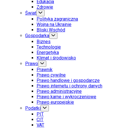
Edukacja
Zdrowie
Świat
Polityka zagraniczna
Wojna na Ukrainie
Bliski Wschód
Gospodarka
Biznes
Technologie
Energetyka
Klimat i środowisko
Prawo
Prawnik
Prawo cywilne
Prawo handlowe i gospodarcze
Prawo internetu i ochrony danych
Prawo administracyjne
Prawo karne i wykroczeniowe
Prawo europejskie
Podatki
PIT
CIT
VAT