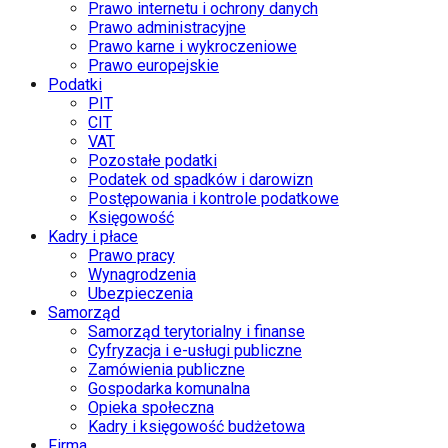
Prawo internetu i ochrony danych
Prawo administracyjne
Prawo karne i wykroczeniowe
Prawo europejskie
Podatki
PIT
CIT
VAT
Pozostałe podatki
Podatek od spadków i darowizn
Postępowania i kontrole podatkowe
Księgowość
Kadry i płace
Prawo pracy
Wynagrodzenia
Ubezpieczenia
Samorząd
Samorząd terytorialny i finanse
Cyfryzacja i e-usługi publiczne
Zamówienia publiczne
Gospodarka komunalna
Opieka społeczna
Kadry i księgowość budżetowa
Firma