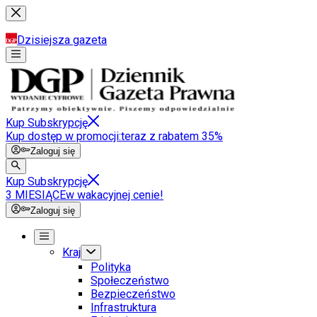
Dzisiejsza gazeta
Kup Subskrypcję
Kup dostęp w promocji:
teraz z rabatem 35%
Zaloguj się
Kup Subskrypcję
3 MIESIĄCE
w wakacyjnej cenie!
Zaloguj się
Kraj
Polityka
Społeczeństwo
Bezpieczeństwo
Infrastruktura