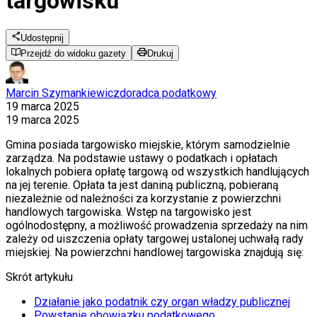
targowisku
Udostępnij
Przejdź do widoku gazety
Drukuj
Marcin Szymankiewicz
doradca podatkowy
19 marca 2025
19 marca 2025
Gmina posiada targowisko miejskie, którym samodzielnie
zarządza. Na podstawie ustawy o podatkach i opłatach
lokalnych pobiera opłatę targową od wszystkich handlujących
na jej terenie. Opłata ta jest daniną publiczną, pobieraną
niezależnie od należności za korzystanie z powierzchni
handlowych targowiska. Wstęp na targowisko jest
ogólnodostępny, a możliwość prowadzenia sprzedaży na nim
zależy od uiszczenia opłaty targowej ustalonej uchwałą rady
miejskiej. Na powierzchni handlowej targowiska znajdują się:
Skrót artykułu
Działanie jako podatnik czy organ władzy publicznej
Powstanie obowiązku podatkowego