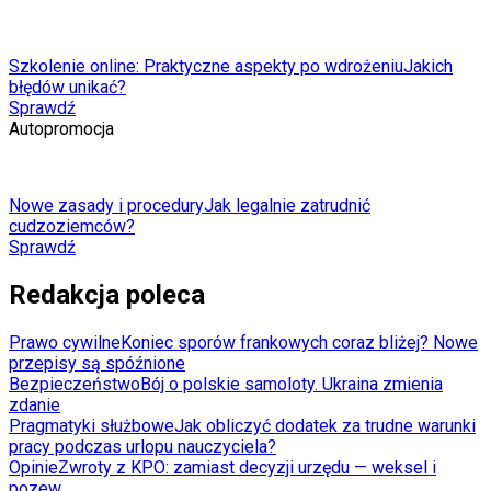
Szkolenie online: Praktyczne aspekty po wdrożeniu
Jakich
błędów unikać?
Sprawdź
Autopromocja
Nowe zasady i procedury
Jak legalnie zatrudnić
cudzoziemców?
Sprawdź
Redakcja poleca
Prawo cywilne
Koniec sporów frankowych coraz bliżej? Nowe
przepisy są spóźnione
Bezpieczeństwo
Bój o polskie samoloty. Ukraina zmienia
zdanie
Pragmatyki służbowe
Jak obliczyć dodatek za trudne warunki
pracy podczas urlopu nauczyciela?
Opinie
Zwroty z KPO: zamiast decyzji urzędu — weksel i
pozew