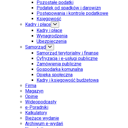
Pozostałe podatki
Podatek od spadków i darowizn
Postępowania i kontrole podatkowe
Księgowość
Kadry i płace
Kadry i płace
Wynagrodzenia
Ubezpieczenia
Samorząd
Samorząd terytorialny i finanse
Cyfryzacja i e-usługi publiczne
Zamówienia publiczne
Gospodarka komunalna
Opieka społeczna
Kadry i księgowość budżetowa
Firma
Magazyn
Opinie
Wideopodcasty
e-Poradniki
Kalkulatory
Bieżące wydanie
Archiwum e-wydań