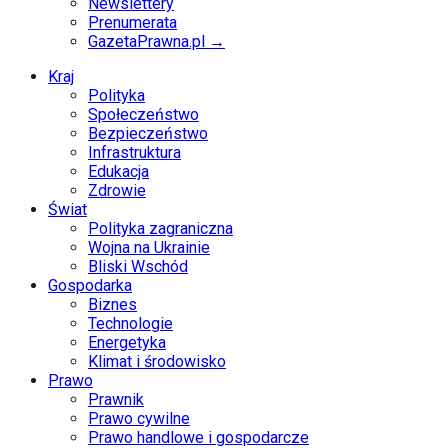
Newslettery
Prenumerata
GazetaPrawna.pl →
Kraj
Polityka
Społeczeństwo
Bezpieczeństwo
Infrastruktura
Edukacja
Zdrowie
Świat
Polityka zagraniczna
Wojna na Ukrainie
Bliski Wschód
Gospodarka
Biznes
Technologie
Energetyka
Klimat i środowisko
Prawo
Prawnik
Prawo cywilne
Prawo handlowe i gospodarcze