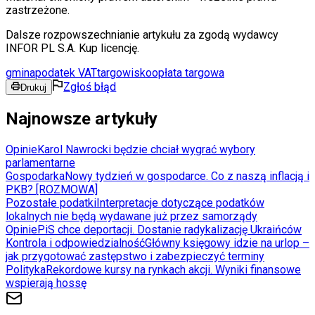
zastrzeżone.
Dalsze rozpowszechnianie artykułu za zgodą wydawcy
INFOR PL S.A. Kup licencję.
gmina
podatek VAT
targowisko
opłata targowa
Zgłoś błąd
Drukuj
Najnowsze artykuły
Opinie
Karol Nawrocki będzie chciał wygrać wybory
parlamentarne
Gospodarka
Nowy tydzień w gospodarce. Co z naszą inflacją i
PKB? [ROZMOWA]
Pozostałe podatki
Interpretacje dotyczące podatków
lokalnych nie będą wydawane już przez samorządy
Opinie
PiS chce deportacji. Dostanie radykalizację Ukraińców
Kontrola i odpowiedzialność
Główny księgowy idzie na urlop –
jak przygotować zastępstwo i zabezpieczyć terminy
Polityka
Rekordowe kursy na rynkach akcji. Wyniki finansowe
wspierają hossę