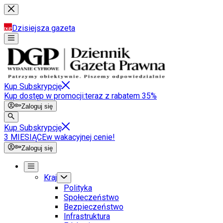
Dzisiejsza gazeta
Kup Subskrypcję
Kup dostęp w promocji:
teraz z rabatem 35%
Zaloguj się
Kup Subskrypcję
3 MIESIĄCE
w wakacyjnej cenie!
Zaloguj się
Kraj
Polityka
Społeczeństwo
Bezpieczeństwo
Infrastruktura