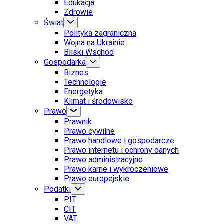
Edukacja
Zdrowie
Świat
Polityka zagraniczna
Wojna na Ukrainie
Bliski Wschód
Gospodarka
Biznes
Technologie
Energetyka
Klimat i środowisko
Prawo
Prawnik
Prawo cywilne
Prawo handlowe i gospodarcze
Prawo internetu i ochrony danych
Prawo administracyjne
Prawo karne i wykroczeniowe
Prawo europejskie
Podatki
PIT
CIT
VAT