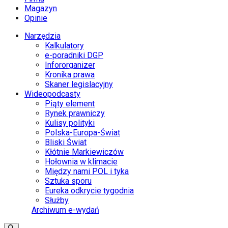
Magazyn
Opinie
Narzędzia
Kalkulatory
e-poradniki DGP
Infororganizer
Kronika prawa
Skaner legislacyjny
Wideopodcasty
Piąty element
Rynek prawniczy
Kulisy polityki
Polska-Europa-Świat
Bliski Świat
Kłótnie Markiewiczów
Hołownia w klimacie
Między nami POL i tyka
Sztuka sporu
Eureka odkrycie tygodnia
Służby
Archiwum e-wydań