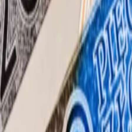
urządzenia i w jakich branżach przysługuje ulga na robotyzację. 
wi Grzegorz Kuś, radca prawny, doradca podatkowy, partner w PwC
dzi dla specjalistów.
dzi dla specjalistów.