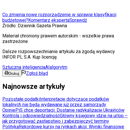
Co zmienia nowe rozporządzenie w sprawie klasyfikacji
budżetowej?
Komentarz eksperta
Sprawdź
Źródło:
Dziennik Gazeta Prawna
Materiał chroniony prawem autorskim - wszelkie prawa
zastrzeżone.
Dalsze rozpowszechnianie artykułu za zgodą wydawcy
INFOR PL S.A. Kup licencję.
Sztuczna inteligencja
AI
algorytm
Zgłoś błąd
Drukuj
Najnowsze artykuły
Pozostałe podatki
Interpretacje dotyczące podatków
lokalnych nie będą wydawane już przez samorządy
Opinie
PiS chce deportacji. Dostanie radykalizację Ukraińców
Kontrola i odpowiedzialność
Główny księgowy idzie na urlop –
jak przygotować zastępstwo i zabezpieczyć terminy
Polityka
Rekordowe kursy na rynkach akcji. Wyniki finansowe