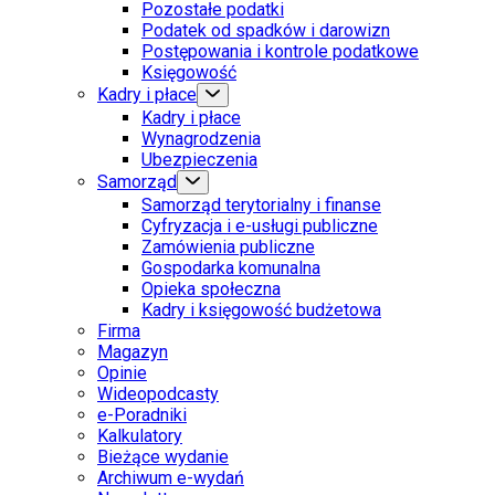
Pozostałe podatki
Podatek od spadków i darowizn
Postępowania i kontrole podatkowe
Księgowość
Kadry i płace
Kadry i płace
Wynagrodzenia
Ubezpieczenia
Samorząd
Samorząd terytorialny i finanse
Cyfryzacja i e-usługi publiczne
Zamówienia publiczne
Gospodarka komunalna
Opieka społeczna
Kadry i księgowość budżetowa
Firma
Magazyn
Opinie
Wideopodcasty
e-Poradniki
Kalkulatory
Bieżące wydanie
Archiwum e-wydań