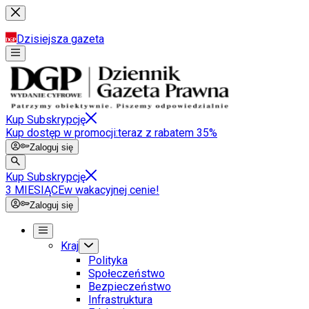
Dzisiejsza gazeta
Kup Subskrypcję
Kup dostęp w promocji:
teraz z rabatem 35%
Zaloguj się
Kup Subskrypcję
3 MIESIĄCE
w wakacyjnej cenie!
Zaloguj się
Kraj
Polityka
Społeczeństwo
Bezpieczeństwo
Infrastruktura