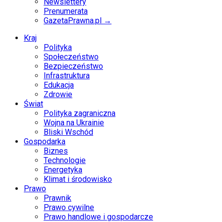
Newslettery
Prenumerata
GazetaPrawna.pl →
Kraj
Polityka
Społeczeństwo
Bezpieczeństwo
Infrastruktura
Edukacja
Zdrowie
Świat
Polityka zagraniczna
Wojna na Ukrainie
Bliski Wschód
Gospodarka
Biznes
Technologie
Energetyka
Klimat i środowisko
Prawo
Prawnik
Prawo cywilne
Prawo handlowe i gospodarcze