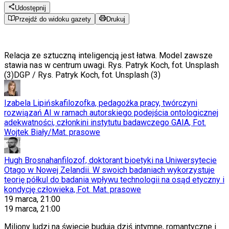
Udostępnij
Przejdź do widoku gazety
Drukuj
Relacja ze sztuczną inteligencją jest łatwa. Model zawsze
stawia nas w centrum uwagi. Rys. Patryk Koch, fot. Unsplash
(3)
DGP / Rys. Patryk Koch, fot. Unsplash (3)
Izabela Lipińska
filozofka, pedagożka pracy, twórczyni
rozwiązań AI w ramach autorskiego podejścia ontologicznej
adekwatności, członkini instytutu badawczego GAIA, Fot.
Wojtek Biały/Mat. prasowe
Hugh Brosnahan
filozof, doktorant bioetyki na Uniwersytecie
Otago w Nowej Zelandii. W swoich badaniach wykorzystuje
teorię półkul do badania wpływu technologii na osąd etyczny i
kondycję człowieka, Fot. Mat. prasowe
19 marca, 21:00
19 marca, 21:00
Miliony ludzi na świecie budują dziś intymne, romantyczne i