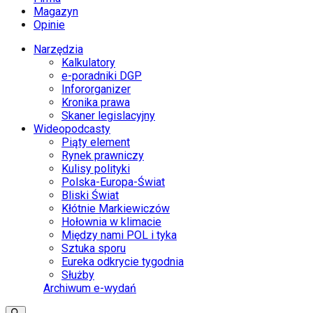
Magazyn
Opinie
Narzędzia
Kalkulatory
e-poradniki DGP
Infororganizer
Kronika prawa
Skaner legislacyjny
Wideopodcasty
Piąty element
Rynek prawniczy
Kulisy polityki
Polska-Europa-Świat
Bliski Świat
Kłótnie Markiewiczów
Hołownia w klimacie
Między nami POL i tyka
Sztuka sporu
Eureka odkrycie tygodnia
Służby
Archiwum e-wydań