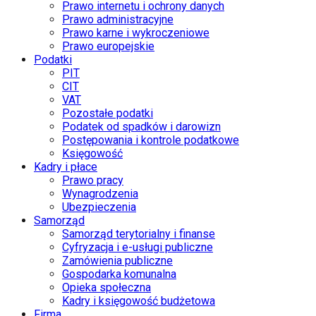
Prawo internetu i ochrony danych
Prawo administracyjne
Prawo karne i wykroczeniowe
Prawo europejskie
Podatki
PIT
CIT
VAT
Pozostałe podatki
Podatek od spadków i darowizn
Postępowania i kontrole podatkowe
Księgowość
Kadry i płace
Prawo pracy
Wynagrodzenia
Ubezpieczenia
Samorząd
Samorząd terytorialny i finanse
Cyfryzacja i e-usługi publiczne
Zamówienia publiczne
Gospodarka komunalna
Opieka społeczna
Kadry i księgowość budżetowa
Firma