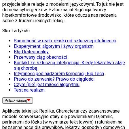
przyjacielskie relacje z modelami językowymi. To już nie jest
domena cybergeeków. Sztuczna inteligencja tworzy
hiperkomfortowe środowisko, które oducza nas radzenia
sobie z trudami realnych relacji.
Skrót artykułu
Samotność w realu, głaski od sztucznej inteligencji
Eksperyment: algorytm i żywy organizm
Błąd kategorialny
Przerwany ciąg obecności
Kontakt ze sztuczną inteligencją. Kiedy lekarstwo staje
się chorobą
Intymność pod nadzorem korporacji Big Tech
Prawo do zerwania? Prawo do ciągłości
Czym (nie) jest miłość algorytmu
Test na realizm
Pokaż
więcej
Aplikacje takie jak Replika, Character.ai czy zaawansowane
modele konwersacyjne stały się powiernikami tajemnic,
partnerami do łóżka (w wymiarze tekstowym) i ratunkiem na
bezsenne noce dla prawników, lekarzy, gospodyń domowych