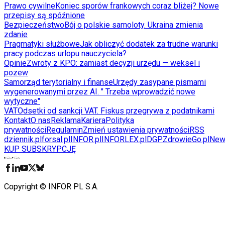
Prawo cywilne
Koniec sporów frankowych coraz bliżej? Nowe
przepisy są spóźnione
Bezpieczeństwo
Bój o polskie samoloty. Ukraina zmienia
zdanie
Pragmatyki służbowe
Jak obliczyć dodatek za trudne warunki
pracy podczas urlopu nauczyciela?
Opinie
Zwroty z KPO: zamiast decyzji urzędu — weksel i
pozew
Samorząd terytorialny i finanse
Urzędy zasypane pismami
wygenerowanymi przez AI. " Trzeba wprowadzić nowe
wytyczne"
VAT
Odsetki od sankcji VAT. Fiskus przegrywa z podatnikami
Kontakt
O nas
Reklama
Kariera
Polityka
prywatności
Regulamin
Zmień ustawienia prywatności
RSS
dziennik.pl
forsal.pl
INFOR.pl
INFORLEX.pl
DGP
ZdrowieGo.pl
New
KUP SUBSKRYPCJĘ
Pobierz w
Pobierz z
Copyright © INFOR PL S.A.