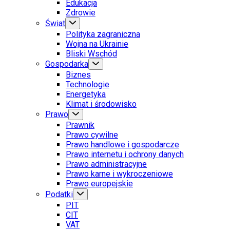
Edukacja
Zdrowie
Świat
Polityka zagraniczna
Wojna na Ukrainie
Bliski Wschód
Gospodarka
Biznes
Technologie
Energetyka
Klimat i środowisko
Prawo
Prawnik
Prawo cywilne
Prawo handlowe i gospodarcze
Prawo internetu i ochrony danych
Prawo administracyjne
Prawo karne i wykroczeniowe
Prawo europejskie
Podatki
PIT
CIT
VAT