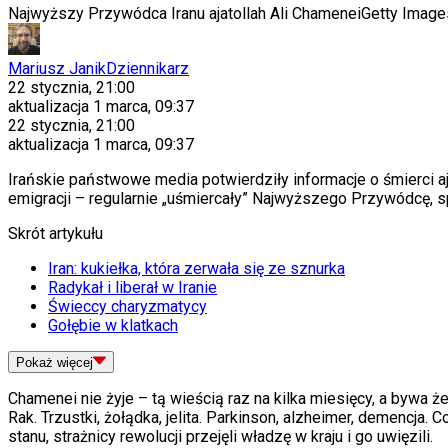
Najwyższy Przywódca Iranu ajatollah Ali Chamenei
Getty Images
Mariusz Janik
Dziennikarz
22 stycznia, 21:00
aktualizacja
1 marca, 09:37
22 stycznia, 21:00
aktualizacja
1 marca, 09:37
Irańskie państwowe media potwierdziły informacje o śmierci aj
emigracji – regularnie „uśmiercały” Najwyższego Przywódcę, sp
Skrót artykułu
Iran: kukiełka, która zerwała się ze sznurka
Radykał i liberał w Iranie
Świeccy charyzmatycy
Gołębie w klatkach
Pokaż
więcej
Chamenei nie żyje – tą wieścią raz na kilka miesięcy, a bywa że i
Rak. Trzustki, żołądka, jelita. Parkinson, alzheimer, demencja.
stanu, strażnicy rewolucji przejęli władzę w kraju i go uwięzili.