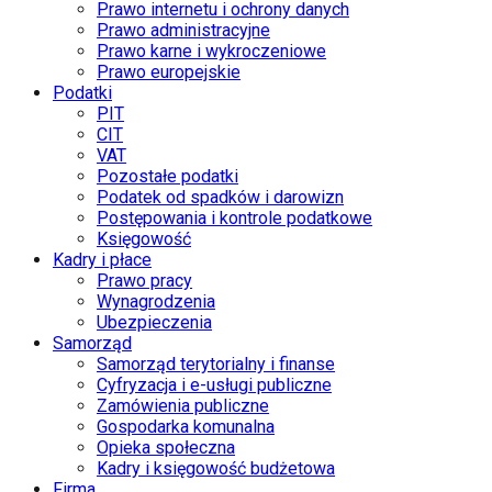
Prawo internetu i ochrony danych
Prawo administracyjne
Prawo karne i wykroczeniowe
Prawo europejskie
Podatki
PIT
CIT
VAT
Pozostałe podatki
Podatek od spadków i darowizn
Postępowania i kontrole podatkowe
Księgowość
Kadry i płace
Prawo pracy
Wynagrodzenia
Ubezpieczenia
Samorząd
Samorząd terytorialny i finanse
Cyfryzacja i e-usługi publiczne
Zamówienia publiczne
Gospodarka komunalna
Opieka społeczna
Kadry i księgowość budżetowa
Firma