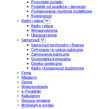
Pozostałe podatki
Podatek od spadków i darowizn
Postępowania i kontrole podatkowe
Księgowość
Kadry i płace
Kadry i płace
Wynagrodzenia
Ubezpieczenia
Samorząd
Samorząd terytorialny i finanse
Cyfryzacja i e-usługi publiczne
Zamówienia publiczne
Gospodarka komunalna
Opieka społeczna
Kadry i księgowość budżetowa
Firma
Magazyn
Opinie
Wideopodcasty
e-Poradniki
Kalkulatory
Bieżące wydanie
Archiwum e-wydań