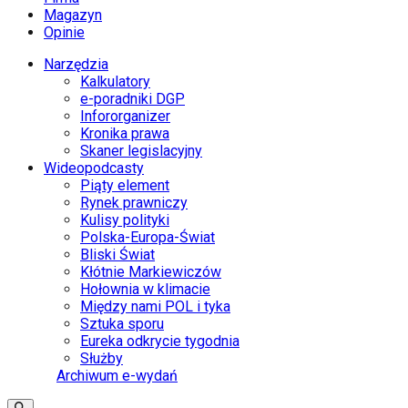
Magazyn
Opinie
Narzędzia
Kalkulatory
e-poradniki DGP
Infororganizer
Kronika prawa
Skaner legislacyjny
Wideopodcasty
Piąty element
Rynek prawniczy
Kulisy polityki
Polska-Europa-Świat
Bliski Świat
Kłótnie Markiewiczów
Hołownia w klimacie
Między nami POL i tyka
Sztuka sporu
Eureka odkrycie tygodnia
Służby
Archiwum e-wydań