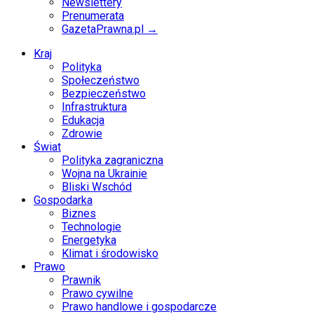
Newslettery
Prenumerata
GazetaPrawna.pl →
Kraj
Polityka
Społeczeństwo
Bezpieczeństwo
Infrastruktura
Edukacja
Zdrowie
Świat
Polityka zagraniczna
Wojna na Ukrainie
Bliski Wschód
Gospodarka
Biznes
Technologie
Energetyka
Klimat i środowisko
Prawo
Prawnik
Prawo cywilne
Prawo handlowe i gospodarcze