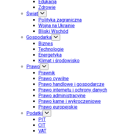
Edukacja
Zdrowie
Świat
Polityka zagraniczna
Wojna na Ukrainie
Bliski Wschód
Gospodarka
Biznes
Technologie
Energetyka
Klimat i środowisko
Prawo
Prawnik
Prawo cywilne
Prawo handlowe i gospodarcze
Prawo internetu i ochrony danych
Prawo administracyjne
Prawo karne i wykroczeniowe
Prawo europejskie
Podatki
PIT
CIT
VAT