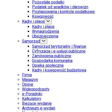
Pozostałe podatki
Podatek od spadków i darowizn
Postępowania i kontrole podatkowe
Księgowość
Kadry i płace
Kadry i płace
Wynagrodzenia
Ubezpieczenia
Samorząd
Samorząd terytorialny i finanse
Cyfryzacja i e-usługi publiczne
Zamówienia publiczne
Gospodarka komunalna
Opieka społeczna
Kadry i księgowość budżetowa
Firma
Magazyn
Opinie
Wideopodcasty
e-Poradniki
Kalkulatory
Bieżące wydanie
Archiwum e-wydań