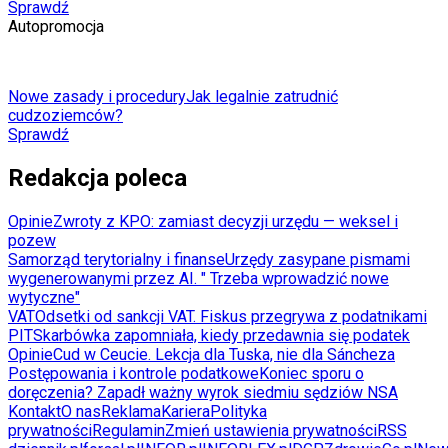
Sprawdź
Autopromocja
Nowe zasady i procedury
Jak legalnie zatrudnić
cudzoziemców?
Sprawdź
Redakcja poleca
Opinie
Zwroty z KPO: zamiast decyzji urzędu — weksel i
pozew
Samorząd terytorialny i finanse
Urzędy zasypane pismami
wygenerowanymi przez AI. " Trzeba wprowadzić nowe
wytyczne"
VAT
Odsetki od sankcji VAT. Fiskus przegrywa z podatnikami
PIT
Skarbówka zapomniała, kiedy przedawnia się podatek
Opinie
Cud w Ceucie. Lekcja dla Tuska, nie dla Sáncheza
Postępowania i kontrole podatkowe
Koniec sporu o
doręczenia? Zapadł ważny wyrok siedmiu sędziów NSA
Kontakt
O nas
Reklama
Kariera
Polityka
prywatności
Regulamin
Zmień ustawienia prywatności
RSS