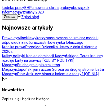
kodeks pracy
BHP
umowa na okres próbny
obowiązek
informacyjny
zmiany 2023
Zgłoś błąd
Drukuj
Najnowsze artykuły
Prawo cywilne
Niewykorzystana szansa na zmianę modelu
odpowiedzialności uczestników rynku lotniczego
Kronika prawa
Przegląd Dziennika Ustaw z dnia 6 sierpnia
2026 r.
Kulisy polityki
Koniec dominacji Kaczyńskiego. Teraz kto inny
rozdaje karty na prawicy [KULISY POLITYKI]
Magazyn
Brudna gra o piłkarski tron
Magazyn
Japoński jen i uczeń Sorosa po drugiej stronie lustra
Magazyn
Piotr Arak: czy historia kołem się toczy? [OPINIA]
Newsletter
Zapisz się i bądź na bieżąco