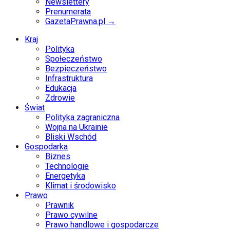
Newslettery
Prenumerata
GazetaPrawna.pl →
Kraj
Polityka
Społeczeństwo
Bezpieczeństwo
Infrastruktura
Edukacja
Zdrowie
Świat
Polityka zagraniczna
Wojna na Ukrainie
Bliski Wschód
Gospodarka
Biznes
Technologie
Energetyka
Klimat i środowisko
Prawo
Prawnik
Prawo cywilne
Prawo handlowe i gospodarcze