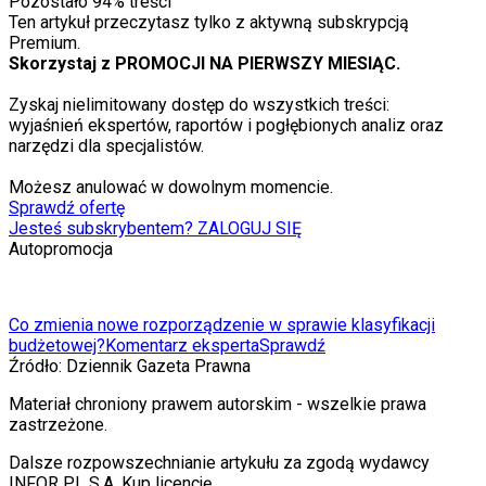
Pozostało
94
% treści
Ten artykuł przeczytasz tylko z aktywną subskrypcją
Premium.
Skorzystaj z PROMOCJI NA PIERWSZY MIESIĄC.
Zyskaj nielimitowany dostęp do wszystkich treści:
wyjaśnień ekspertów, raportów i pogłębionych analiz oraz
narzędzi dla specjalistów.
Możesz anulować w dowolnym momencie.
Sprawdź ofertę
Jesteś subskrybentem? ZALOGUJ SIĘ
Autopromocja
Co zmienia nowe rozporządzenie w sprawie klasyfikacji
budżetowej?
Komentarz eksperta
Sprawdź
Źródło:
Dziennik Gazeta Prawna
Materiał chroniony prawem autorskim - wszelkie prawa
zastrzeżone.
Dalsze rozpowszechnianie artykułu za zgodą wydawcy
INFOR PL S.A. Kup licencję.