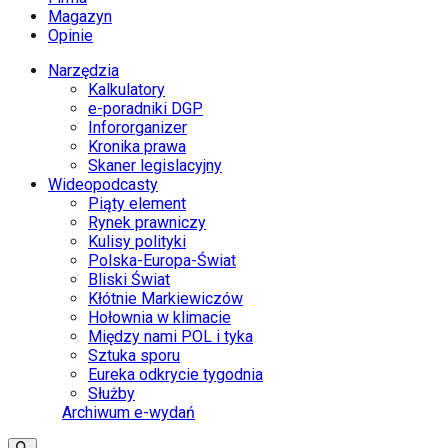
Magazyn
Opinie
Narzędzia
Kalkulatory
e-poradniki DGP
Infororganizer
Kronika prawa
Skaner legislacyjny
Wideopodcasty
Piąty element
Rynek prawniczy
Kulisy polityki
Polska-Europa-Świat
Bliski Świat
Kłótnie Markiewiczów
Hołownia w klimacie
Między nami POL i tyka
Sztuka sporu
Eureka odkrycie tygodnia
Służby
Archiwum e-wydań