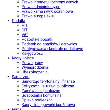
Prawo internetu i ochrony danych
Prawo administracyjne
Prawo karne i wykroczeniowe
Prawo europejskie
Podatki
PIT
CIT
VAT
Pozostałe podatki
Podatek od spadków i darowizn
Postępowania i kontrole podatkowe
Księgowość
Kadry i płace
Prawo pracy
Wynagrodzenia
Ubezpieczenia
Samorząd
Samorząd terytorialny i finanse
Cyfryzacja i e-usługi publiczne
Zamówienia publiczne
Gospodarka komunalna
Opieka społeczna
Kadry i księgowość budżetowa
Firma