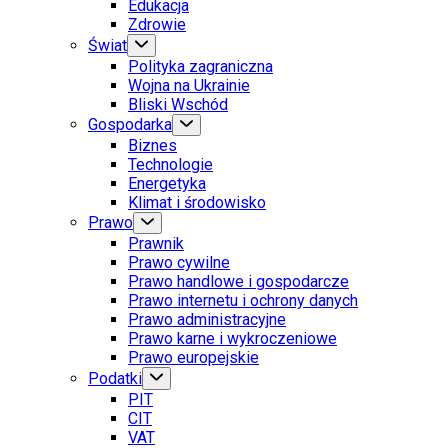
Edukacja
Zdrowie
Świat
Polityka zagraniczna
Wojna na Ukrainie
Bliski Wschód
Gospodarka
Biznes
Technologie
Energetyka
Klimat i środowisko
Prawo
Prawnik
Prawo cywilne
Prawo handlowe i gospodarcze
Prawo internetu i ochrony danych
Prawo administracyjne
Prawo karne i wykroczeniowe
Prawo europejskie
Podatki
PIT
CIT
VAT