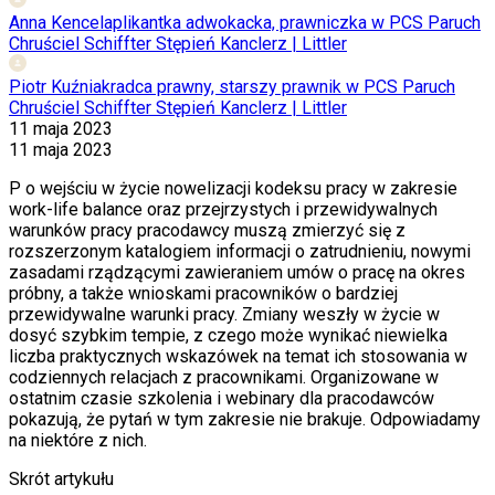
Anna Kencel
aplikantka adwokacka, prawniczka w PCS Paruch
Chruściel Schiffter Stępień Kanclerz | Littler
Piotr Kuźniak
radca prawny, starszy prawnik w PCS Paruch
Chruściel Schiffter Stępień Kanclerz | Littler
11 maja 2023
11 maja 2023
P o wejściu w życie nowelizacji kodeksu pracy w zakresie
work-life balance oraz przejrzystych i przewidywalnych
warunków pracy pracodawcy muszą zmierzyć się z
rozszerzonym katalogiem informacji o zatrudnieniu, nowymi
zasadami rządzącymi zawieraniem umów o pracę na okres
próbny, a także wnioskami pracowników o bardziej
przewidywalne warunki pracy. Zmiany weszły w życie w
dosyć szybkim tempie, z czego może wynikać niewielka
liczba praktycznych wskazówek na temat ich stosowania w
codziennych relacjach z pracownikami. Organizowane w
ostatnim czasie szkolenia i webinary dla pracodawców
pokazują, że pytań w tym zakresie nie brakuje. Odpowiadamy
na niektóre z nich.
Skrót artykułu