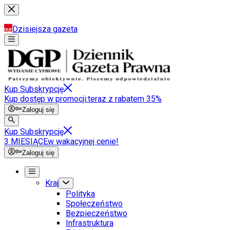
Dzisiejsza gazeta
Kup Subskrypcję
Kup dostęp w promocji:
teraz z rabatem 35%
Zaloguj się
Kup Subskrypcję
3 MIESIĄCE
w wakacyjnej cenie!
Zaloguj się
Kraj
Polityka
Społeczeństwo
Bezpieczeństwo
Infrastruktura