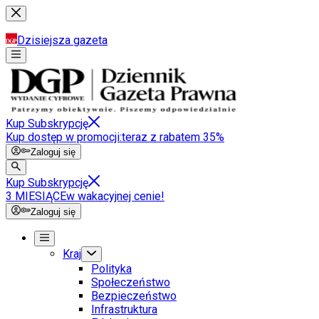
Dzisiejsza gazeta
Kup Subskrypcję
Kup dostęp w promocji:
teraz z rabatem 35%
Zaloguj się
Kup Subskrypcję
3 MIESIĄCE
w wakacyjnej cenie!
Zaloguj się
Kraj
Polityka
Społeczeństwo
Bezpieczeństwo
Infrastruktura