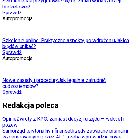
Szkolenie
Jak przygotować się do zmian w klasyfikacji
budżetowej?
Sprawdź
Autopromocja
Szkolenie online: Praktyczne aspekty po wdrożeniu
Jakich
błędów unikać?
Sprawdź
Autopromocja
Nowe zasady i procedury
Jak legalnie zatrudnić
cudzoziemców?
Sprawdź
Redakcja poleca
Opinie
Zwroty z KPO: zamiast decyzji urzędu — weksel i
pozew
Samorząd terytorialny i finanse
Urzędy zasypane pismami
wygenerowanymi przez AI. " Trzeba wprowadzić nowe