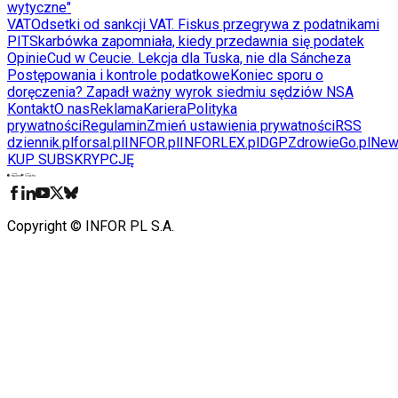
wytyczne"
VAT
Odsetki od sankcji VAT. Fiskus przegrywa z podatnikami
PIT
Skarbówka zapomniała, kiedy przedawnia się podatek
Opinie
Cud w Ceucie. Lekcja dla Tuska, nie dla Sáncheza
Postępowania i kontrole podatkowe
Koniec sporu o
doręczenia? Zapadł ważny wyrok siedmiu sędziów NSA
Kontakt
O nas
Reklama
Kariera
Polityka
prywatności
Regulamin
Zmień ustawienia prywatności
RSS
dziennik.pl
forsal.pl
INFOR.pl
INFORLEX.pl
DGP
ZdrowieGo.pl
New
KUP SUBSKRYPCJĘ
Pobierz w
Pobierz z
Copyright © INFOR PL S.A.