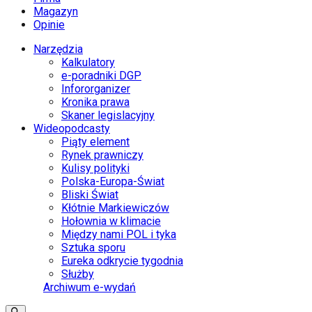
Magazyn
Opinie
Narzędzia
Kalkulatory
e-poradniki DGP
Infororganizer
Kronika prawa
Skaner legislacyjny
Wideopodcasty
Piąty element
Rynek prawniczy
Kulisy polityki
Polska-Europa-Świat
Bliski Świat
Kłótnie Markiewiczów
Hołownia w klimacie
Między nami POL i tyka
Sztuka sporu
Eureka odkrycie tygodnia
Służby
Archiwum e-wydań