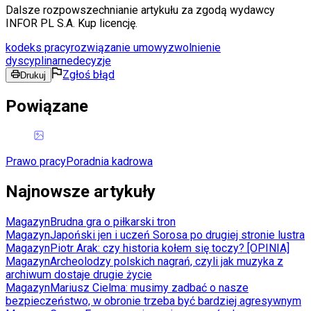
Dalsze rozpowszechnianie artykułu za zgodą wydawcy
INFOR PL S.A. Kup licencję.
kodeks pracy
rozwiązanie umowy
zwolnienie
dyscyplinarne
decyzje
Zgłoś błąd
Drukuj
Powiązane
Prawo pracy
Poradnia kadrowa
Najnowsze artykuły
Magazyn
Brudna gra o piłkarski tron
Magazyn
Japoński jen i uczeń Sorosa po drugiej stronie lustra
Magazyn
Piotr Arak: czy historia kołem się toczy? [OPINIA]
Magazyn
Archeolodzy polskich nagrań, czyli jak muzyka z
archiwum dostaje drugie życie
Magazyn
Mariusz Cielma: musimy zadbać o nasze
bezpieczeństwo, w obronie trzeba być bardziej agresywnym