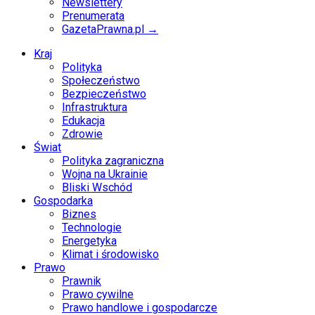
Newslettery
Prenumerata
GazetaPrawna.pl →
Kraj
Polityka
Społeczeństwo
Bezpieczeństwo
Infrastruktura
Edukacja
Zdrowie
Świat
Polityka zagraniczna
Wojna na Ukrainie
Bliski Wschód
Gospodarka
Biznes
Technologie
Energetyka
Klimat i środowisko
Prawo
Prawnik
Prawo cywilne
Prawo handlowe i gospodarcze