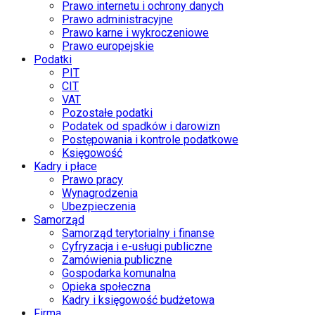
Prawo internetu i ochrony danych
Prawo administracyjne
Prawo karne i wykroczeniowe
Prawo europejskie
Podatki
PIT
CIT
VAT
Pozostałe podatki
Podatek od spadków i darowizn
Postępowania i kontrole podatkowe
Księgowość
Kadry i płace
Prawo pracy
Wynagrodzenia
Ubezpieczenia
Samorząd
Samorząd terytorialny i finanse
Cyfryzacja i e-usługi publiczne
Zamówienia publiczne
Gospodarka komunalna
Opieka społeczna
Kadry i księgowość budżetowa
Firma