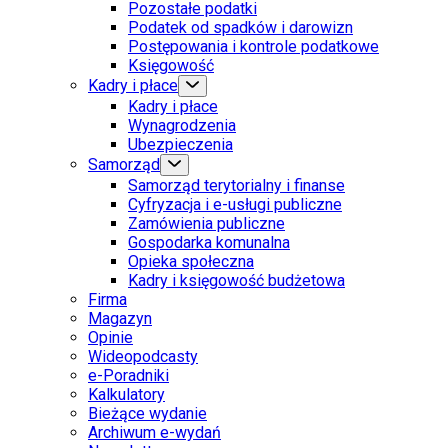
Pozostałe podatki
Podatek od spadków i darowizn
Postępowania i kontrole podatkowe
Księgowość
Kadry i płace
Kadry i płace
Wynagrodzenia
Ubezpieczenia
Samorząd
Samorząd terytorialny i finanse
Cyfryzacja i e-usługi publiczne
Zamówienia publiczne
Gospodarka komunalna
Opieka społeczna
Kadry i księgowość budżetowa
Firma
Magazyn
Opinie
Wideopodcasty
e-Poradniki
Kalkulatory
Bieżące wydanie
Archiwum e-wydań