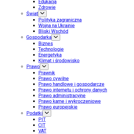
Edukacja
Zdrowie
Świat
Polityka zagraniczna
Wojna na Ukrainie
Bliski Wschód
Gospodarka
Biznes
Technologie
Energetyka
Klimat i środowisko
Prawo
Prawnik
Prawo cywilne
Prawo handlowe i gospodarcze
Prawo internetu i ochrony danych
Prawo administracyjne
Prawo karne i wykroczeniowe
Prawo europejskie
Podatki
PIT
CIT
VAT