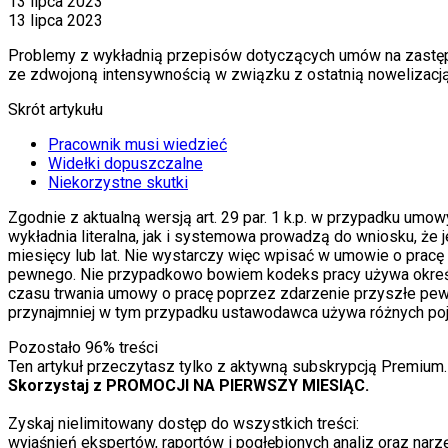
13 lipca 2023
13 lipca 2023
Problemy z wykładnią przepisów dotyczących umów na zastęp
ze zdwojoną intensywnością w związku z ostatnią nowelizacją
Skrót artykułu
Pracownik musi wiedzieć
Widełki dopuszczalne
Niekorzystne skutki
Zgodnie z aktualną wersją art. 29 par. 1 k.p. w przypadku umow
wykładnia literalna, jak i systemowa prowadzą do wniosku, że 
miesięcy lub lat. Nie wystarczy więc wpisać w umowie o pracę
pewnego. Nie przypadkowo bowiem kodeks pracy używa określe
czasu trwania umowy o pracę poprzez zdarzenie przyszłe pewn
przynajmniej w tym przypadku ustawodawca używa różnych po
Pozostało
96
% treści
Ten artykuł przeczytasz tylko z aktywną subskrypcją Premium.
Skorzystaj z PROMOCJI NA PIERWSZY MIESIĄC.
Zyskaj nielimitowany dostęp do wszystkich treści:
wyjaśnień ekspertów, raportów i pogłębionych analiz oraz narzę