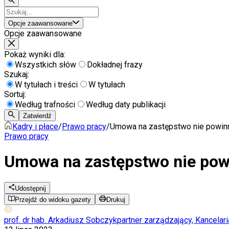
Opcje zaawansowane
Opcje zaawansowane
Pokaż wyniki dla:
Wszystkich słów
Dokładnej frazy
Szukaj:
W tytułach i treści
W tytułach
Sortuj:
Według trafności
Według daty publikacji
Zatwierdź
Kadry i płace
/
Prawo pracy
/
Umowa na zastępstwo nie powinn
Prawo pracy
Umowa na zastępstwo nie powi
Udostępnij
Przejdź do widoku gazety
Drukuj
prof. dr hab. Arkadiusz Sobczyk
partner zarządzający, Kancela