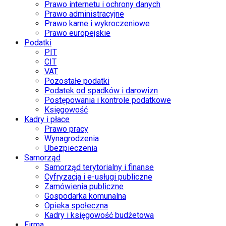
Prawo internetu i ochrony danych
Prawo administracyjne
Prawo karne i wykroczeniowe
Prawo europejskie
Podatki
PIT
CIT
VAT
Pozostałe podatki
Podatek od spadków i darowizn
Postępowania i kontrole podatkowe
Księgowość
Kadry i płace
Prawo pracy
Wynagrodzenia
Ubezpieczenia
Samorząd
Samorząd terytorialny i finanse
Cyfryzacja i e-usługi publiczne
Zamówienia publiczne
Gospodarka komunalna
Opieka społeczna
Kadry i księgowość budżetowa
Firma