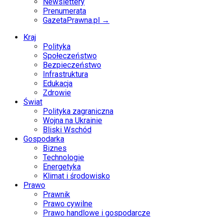
Newslettery
Prenumerata
GazetaPrawna.pl →
Kraj
Polityka
Społeczeństwo
Bezpieczeństwo
Infrastruktura
Edukacja
Zdrowie
Świat
Polityka zagraniczna
Wojna na Ukrainie
Bliski Wschód
Gospodarka
Biznes
Technologie
Energetyka
Klimat i środowisko
Prawo
Prawnik
Prawo cywilne
Prawo handlowe i gospodarcze