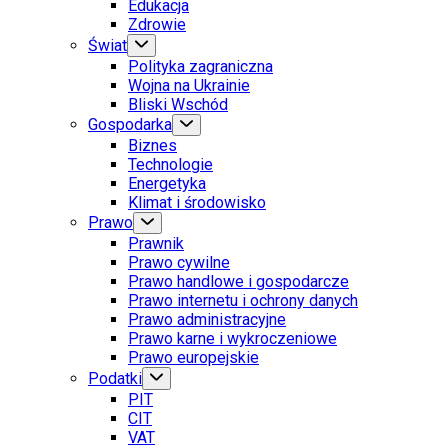
Edukacja
Zdrowie
Świat
Polityka zagraniczna
Wojna na Ukrainie
Bliski Wschód
Gospodarka
Biznes
Technologie
Energetyka
Klimat i środowisko
Prawo
Prawnik
Prawo cywilne
Prawo handlowe i gospodarcze
Prawo internetu i ochrony danych
Prawo administracyjne
Prawo karne i wykroczeniowe
Prawo europejskie
Podatki
PIT
CIT
VAT