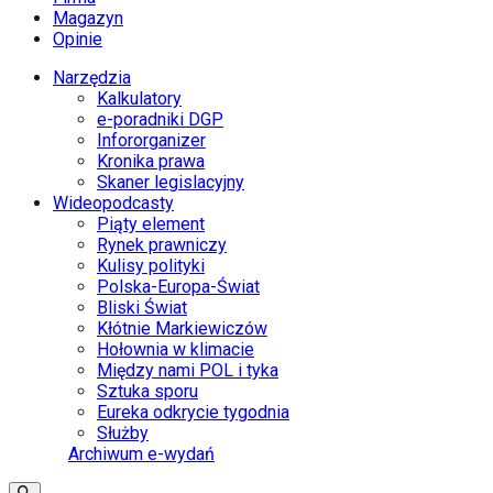
Magazyn
Opinie
Narzędzia
Kalkulatory
e-poradniki DGP
Infororganizer
Kronika prawa
Skaner legislacyjny
Wideopodcasty
Piąty element
Rynek prawniczy
Kulisy polityki
Polska-Europa-Świat
Bliski Świat
Kłótnie Markiewiczów
Hołownia w klimacie
Między nami POL i tyka
Sztuka sporu
Eureka odkrycie tygodnia
Służby
Archiwum e-wydań