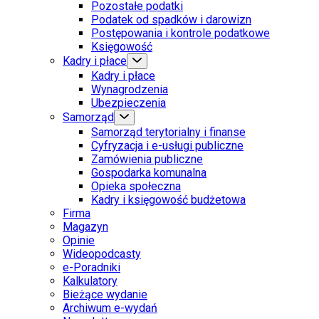
Pozostałe podatki
Podatek od spadków i darowizn
Postępowania i kontrole podatkowe
Księgowość
Kadry i płace
Kadry i płace
Wynagrodzenia
Ubezpieczenia
Samorząd
Samorząd terytorialny i finanse
Cyfryzacja i e-usługi publiczne
Zamówienia publiczne
Gospodarka komunalna
Opieka społeczna
Kadry i księgowość budżetowa
Firma
Magazyn
Opinie
Wideopodcasty
e-Poradniki
Kalkulatory
Bieżące wydanie
Archiwum e-wydań