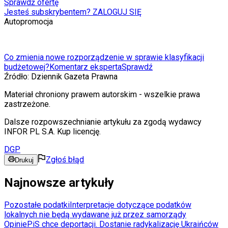
Sprawdź ofertę
Jesteś subskrybentem? ZALOGUJ SIĘ
Autopromocja
Co zmienia nowe rozporządzenie w sprawie klasyfikacji
budżetowej?
Komentarz eksperta
Sprawdź
Źródło:
Dziennik Gazeta Prawna
Materiał chroniony prawem autorskim - wszelkie prawa
zastrzeżone.
Dalsze rozpowszechnianie artykułu za zgodą wydawcy
INFOR PL S.A. Kup licencję.
DGP
Zgłoś błąd
Drukuj
Najnowsze artykuły
Pozostałe podatki
Interpretacje dotyczące podatków
lokalnych nie będą wydawane już przez samorządy
Opinie
PiS chce deportacji. Dostanie radykalizację Ukraińców