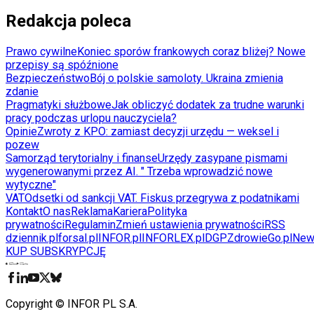
Redakcja poleca
Prawo cywilne
Koniec sporów frankowych coraz bliżej? Nowe
przepisy są spóźnione
Bezpieczeństwo
Bój o polskie samoloty. Ukraina zmienia
zdanie
Pragmatyki służbowe
Jak obliczyć dodatek za trudne warunki
pracy podczas urlopu nauczyciela?
Opinie
Zwroty z KPO: zamiast decyzji urzędu — weksel i
pozew
Samorząd terytorialny i finanse
Urzędy zasypane pismami
wygenerowanymi przez AI. " Trzeba wprowadzić nowe
wytyczne"
VAT
Odsetki od sankcji VAT. Fiskus przegrywa z podatnikami
Kontakt
O nas
Reklama
Kariera
Polityka
prywatności
Regulamin
Zmień ustawienia prywatności
RSS
dziennik.pl
forsal.pl
INFOR.pl
INFORLEX.pl
DGP
ZdrowieGo.pl
New
KUP SUBSKRYPCJĘ
Pobierz w
Pobierz z
Copyright © INFOR PL S.A.