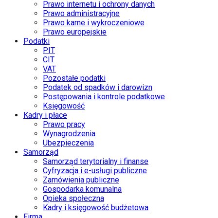
Prawo internetu i ochrony danych
Prawo administracyjne
Prawo karne i wykroczeniowe
Prawo europejskie
Podatki
PIT
CIT
VAT
Pozostałe podatki
Podatek od spadków i darowizn
Postępowania i kontrole podatkowe
Księgowość
Kadry i płace
Prawo pracy
Wynagrodzenia
Ubezpieczenia
Samorząd
Samorząd terytorialny i finanse
Cyfryzacja i e-usługi publiczne
Zamówienia publiczne
Gospodarka komunalna
Opieka społeczna
Kadry i księgowość budżetowa
Firma