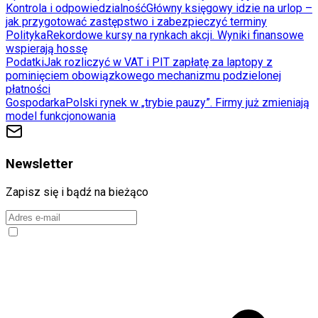
Kontrola i odpowiedzialność
Główny księgowy idzie na urlop –
jak przygotować zastępstwo i zabezpieczyć terminy
Polityka
Rekordowe kursy na rynkach akcji. Wyniki finansowe
wspierają hossę
Podatki
Jak rozliczyć w VAT i PIT zapłatę za laptopy z
pominięciem obowiązkowego mechanizmu podzielonej
płatności
Gospodarka
Polski rynek w „trybie pauzy”. Firmy już zmieniają
model funkcjonowania
Newsletter
Zapisz się i bądź na bieżąco