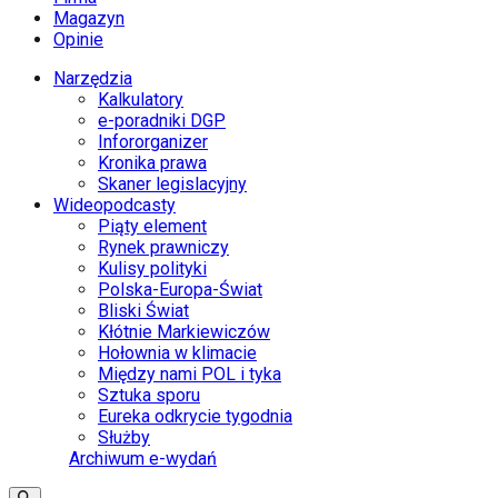
Magazyn
Opinie
Narzędzia
Kalkulatory
e-poradniki DGP
Infororganizer
Kronika prawa
Skaner legislacyjny
Wideopodcasty
Piąty element
Rynek prawniczy
Kulisy polityki
Polska-Europa-Świat
Bliski Świat
Kłótnie Markiewiczów
Hołownia w klimacie
Między nami POL i tyka
Sztuka sporu
Eureka odkrycie tygodnia
Służby
Archiwum e-wydań