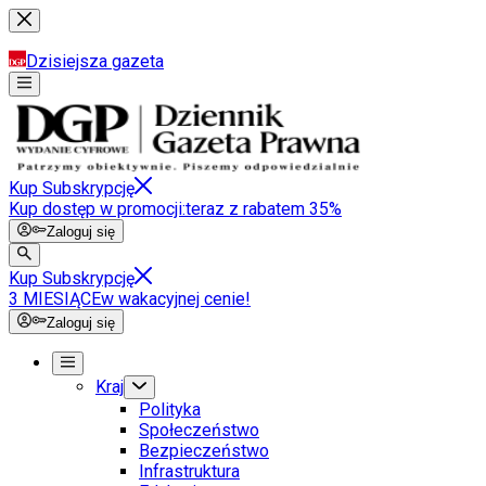
Dzisiejsza gazeta
Kup Subskrypcję
Kup dostęp w promocji:
teraz z rabatem 35%
Zaloguj się
Kup Subskrypcję
3 MIESIĄCE
w wakacyjnej cenie!
Zaloguj się
Kraj
Polityka
Społeczeństwo
Bezpieczeństwo
Infrastruktura