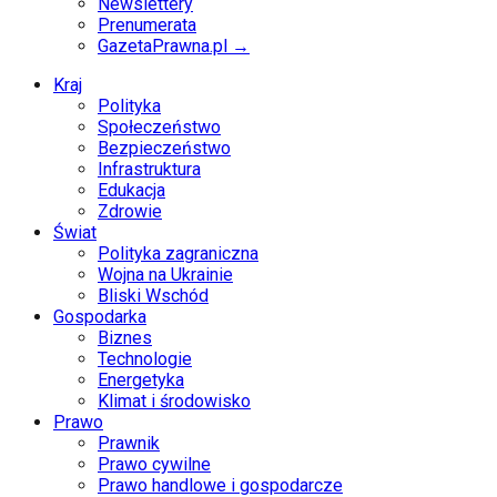
Newslettery
Prenumerata
GazetaPrawna.pl →
Kraj
Polityka
Społeczeństwo
Bezpieczeństwo
Infrastruktura
Edukacja
Zdrowie
Świat
Polityka zagraniczna
Wojna na Ukrainie
Bliski Wschód
Gospodarka
Biznes
Technologie
Energetyka
Klimat i środowisko
Prawo
Prawnik
Prawo cywilne
Prawo handlowe i gospodarcze