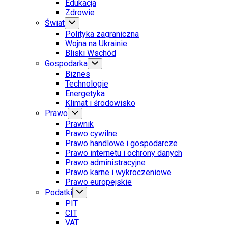
Edukacja
Zdrowie
Świat
Polityka zagraniczna
Wojna na Ukrainie
Bliski Wschód
Gospodarka
Biznes
Technologie
Energetyka
Klimat i środowisko
Prawo
Prawnik
Prawo cywilne
Prawo handlowe i gospodarcze
Prawo internetu i ochrony danych
Prawo administracyjne
Prawo karne i wykroczeniowe
Prawo europejskie
Podatki
PIT
CIT
VAT