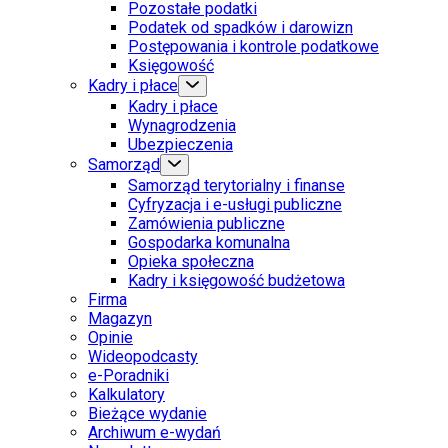
Pozostałe podatki
Podatek od spadków i darowizn
Postępowania i kontrole podatkowe
Księgowość
Kadry i płace
Kadry i płace
Wynagrodzenia
Ubezpieczenia
Samorząd
Samorząd terytorialny i finanse
Cyfryzacja i e-usługi publiczne
Zamówienia publiczne
Gospodarka komunalna
Opieka społeczna
Kadry i księgowość budżetowa
Firma
Magazyn
Opinie
Wideopodcasty
e-Poradniki
Kalkulatory
Bieżące wydanie
Archiwum e-wydań