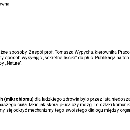
rawna
 różne sposoby. Zespół prof. Tomasza Wypycha, kierownika Praco
y sposób wysyłając „sekretne liściki” do płuc. Publikacja na ten
y „Nature".
ych (mikrobiomu
) dla ludzkiego zdrowia było przez lata niedosza
aszego ciała, takie jak skóra, płuca czy mózg. Te szlaki komunik
aramy się odkryć mechanizmy tego swoistego dialogu między org