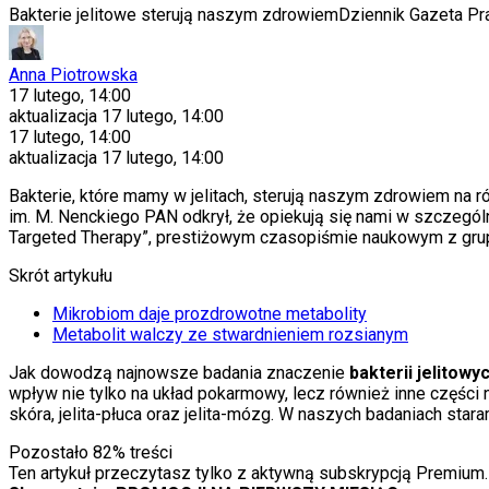
Bakterie jelitowe sterują naszym zdrowiem
Dziennik Gazeta P
Anna Piotrowska
17 lutego, 14:00
aktualizacja
17 lutego, 14:00
17 lutego, 14:00
aktualizacja
17 lutego, 14:00
Bakterie, które mamy w jelitach, sterują naszym zdrowiem na
im. M. Nenckiego PAN odkrył, że opiekują się nami w szczególn
Targeted Therapy”, prestiżowym czasopiśmie naukowym z grup
Skrót artykułu
Mikrobiom daje prozdrowotne metabolity
Metabolit walczy ze stwardnieniem rozsianym
Jak dowodzą najnowsze badania znaczenie
bakterii jelitow
wpływ nie tylko na układ pokarmowy, lecz również inne części n
skóra, jelita-płuca oraz jelita-mózg. W naszych badaniach st
Pozostało
82
% treści
Ten artykuł przeczytasz tylko z aktywną subskrypcją Premium.