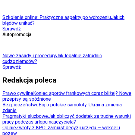
Szkolenie online: Praktyczne aspekty po wdrożeniu
Jakich
błędów unikać?
Sprawdź
Autopromocja
Nowe zasady i procedury
Jak legalnie zatrudnić
cudzoziemców?
Sprawdź
Redakcja poleca
Prawo cywilne
Koniec sporów frankowych coraz bliżej? Nowe
przepisy są spóźnione
Bezpieczeństwo
Bój o polskie samoloty. Ukraina zmienia
zdanie
Pragmatyki służbowe
Jak obliczyć dodatek za trudne warunki
pracy podczas urlopu nauczyciela?
Opinie
Zwroty z KPO: zamiast decyzji urzędu — weksel i
pozew