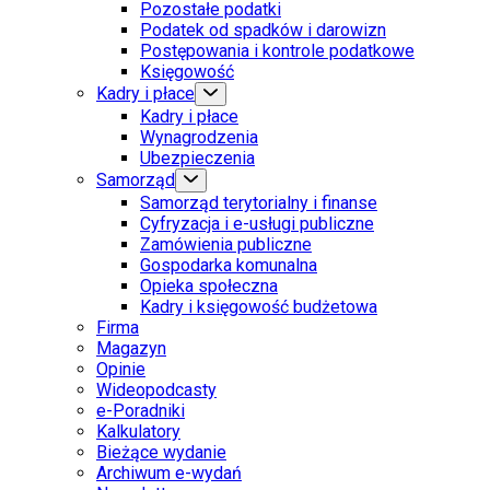
Pozostałe podatki
Podatek od spadków i darowizn
Postępowania i kontrole podatkowe
Księgowość
Kadry i płace
Kadry i płace
Wynagrodzenia
Ubezpieczenia
Samorząd
Samorząd terytorialny i finanse
Cyfryzacja i e-usługi publiczne
Zamówienia publiczne
Gospodarka komunalna
Opieka społeczna
Kadry i księgowość budżetowa
Firma
Magazyn
Opinie
Wideopodcasty
e-Poradniki
Kalkulatory
Bieżące wydanie
Archiwum e-wydań