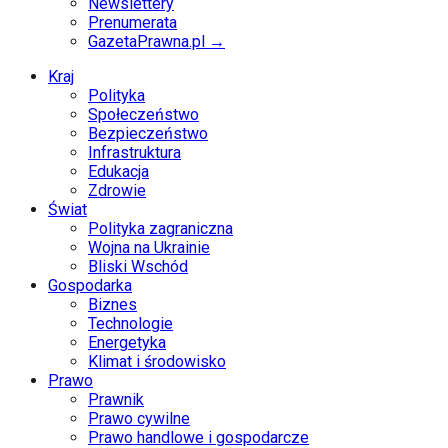
Newslettery
Prenumerata
GazetaPrawna.pl →
Kraj
Polityka
Społeczeństwo
Bezpieczeństwo
Infrastruktura
Edukacja
Zdrowie
Świat
Polityka zagraniczna
Wojna na Ukrainie
Bliski Wschód
Gospodarka
Biznes
Technologie
Energetyka
Klimat i środowisko
Prawo
Prawnik
Prawo cywilne
Prawo handlowe i gospodarcze