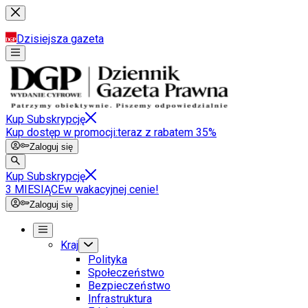
Dzisiejsza gazeta
Kup Subskrypcję
Kup dostęp w promocji:
teraz z rabatem 35%
Zaloguj się
Kup Subskrypcję
3 MIESIĄCE
w wakacyjnej cenie!
Zaloguj się
Kraj
Polityka
Społeczeństwo
Bezpieczeństwo
Infrastruktura