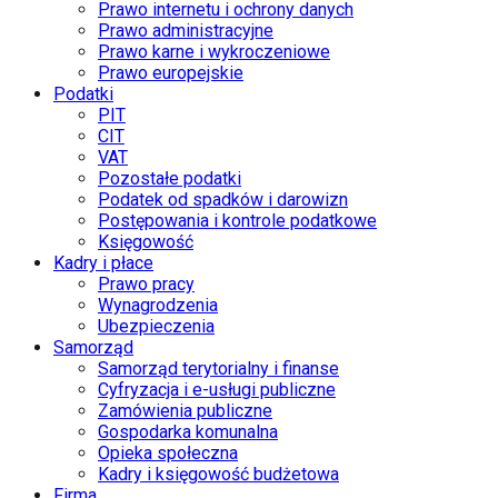
Prawo internetu i ochrony danych
Prawo administracyjne
Prawo karne i wykroczeniowe
Prawo europejskie
Podatki
PIT
CIT
VAT
Pozostałe podatki
Podatek od spadków i darowizn
Postępowania i kontrole podatkowe
Księgowość
Kadry i płace
Prawo pracy
Wynagrodzenia
Ubezpieczenia
Samorząd
Samorząd terytorialny i finanse
Cyfryzacja i e-usługi publiczne
Zamówienia publiczne
Gospodarka komunalna
Opieka społeczna
Kadry i księgowość budżetowa
Firma