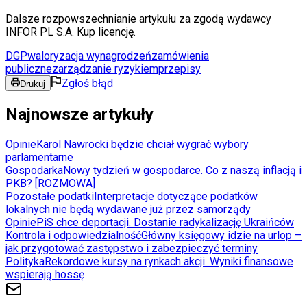
Dalsze rozpowszechnianie artykułu za zgodą wydawcy
INFOR PL S.A. Kup licencję.
DGP
waloryzacja wynagrodzeń
zamówienia
publiczne
zarządzanie ryzykiem
przepisy
Zgłoś błąd
Drukuj
Najnowsze artykuły
Opinie
Karol Nawrocki będzie chciał wygrać wybory
parlamentarne
Gospodarka
Nowy tydzień w gospodarce. Co z naszą inflacją i
PKB? [ROZMOWA]
Pozostałe podatki
Interpretacje dotyczące podatków
lokalnych nie będą wydawane już przez samorządy
Opinie
PiS chce deportacji. Dostanie radykalizację Ukraińców
Kontrola i odpowiedzialność
Główny księgowy idzie na urlop –
jak przygotować zastępstwo i zabezpieczyć terminy
Polityka
Rekordowe kursy na rynkach akcji. Wyniki finansowe
wspierają hossę