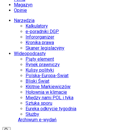
Magazyn
Opinie
Narzędzia
Kalkulatory
e-poradniki DGP
Infororganizer
Kronika prawa
Skaner legislacyjny
Wideopodcasty
Piąty element
Rynek prawniczy
Kulisy polityki
Polska-Europa-Świat
Bliski Świat
Kłótnie Markiewiczów
Hołownia w klimacie
Między nami POL i tyka
Sztuka sporu
Eureka odkrycie tygodnia
Służby
Archiwum e-wydań