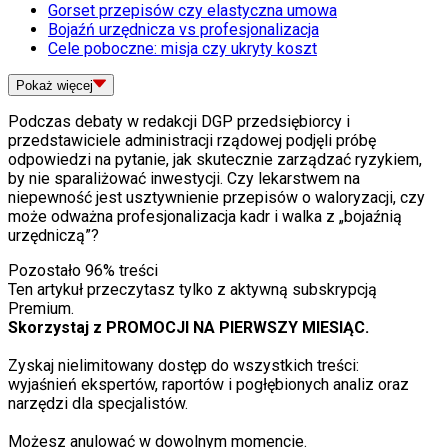
Gorset przepisów czy elastyczna umowa
Bojaźń urzędnicza vs profesjonalizacja
Cele poboczne: misja czy ukryty koszt
Pokaż
więcej
Podczas debaty w redakcji DGP przedsiębiorcy i
przedstawiciele administracji rządowej podjęli próbę
odpowiedzi na pytanie, jak skutecznie zarządzać ryzykiem,
by nie sparaliżować inwestycji. Czy lekarstwem na
niepewność jest usztywnienie przepisów o waloryzacji, czy
może odważna profesjonalizacja kadr i walka z „bojaźnią
urzędniczą”?
Pozostało
96
% treści
Ten artykuł przeczytasz tylko z aktywną subskrypcją
Premium.
Skorzystaj z PROMOCJI NA PIERWSZY MIESIĄC.
Zyskaj nielimitowany dostęp do wszystkich treści:
wyjaśnień ekspertów, raportów i pogłębionych analiz oraz
narzędzi dla specjalistów.
Możesz anulować w dowolnym momencie.