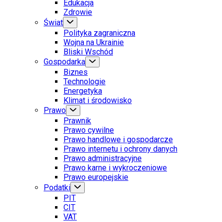
Edukacja
Zdrowie
Świat
Polityka zagraniczna
Wojna na Ukrainie
Bliski Wschód
Gospodarka
Biznes
Technologie
Energetyka
Klimat i środowisko
Prawo
Prawnik
Prawo cywilne
Prawo handlowe i gospodarcze
Prawo internetu i ochrony danych
Prawo administracyjne
Prawo karne i wykroczeniowe
Prawo europejskie
Podatki
PIT
CIT
VAT