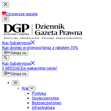
Dzisiejsza gazeta
Kup Subskrypcję
Kup dostęp w promocji:
teraz z rabatem 35%
Zaloguj się
Kup Subskrypcję
3 MIESIĄCE
w wakacyjnej cenie!
Zaloguj się
Kraj
Polityka
Społeczeństwo
Bezpieczeństwo
Infrastruktura