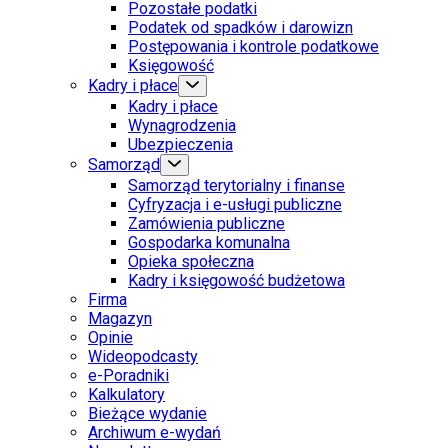
Pozostałe podatki
Podatek od spadków i darowizn
Postępowania i kontrole podatkowe
Księgowość
Kadry i płace
Kadry i płace
Wynagrodzenia
Ubezpieczenia
Samorząd
Samorząd terytorialny i finanse
Cyfryzacja i e-usługi publiczne
Zamówienia publiczne
Gospodarka komunalna
Opieka społeczna
Kadry i księgowość budżetowa
Firma
Magazyn
Opinie
Wideopodcasty
e-Poradniki
Kalkulatory
Bieżące wydanie
Archiwum e-wydań