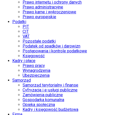
Prawo internetu i ochrony danych
Prawo administracyjne
Prawo karne i wykroczeniowe
Prawo europejskie
Podatki
PIT
CIT
VAT
Pozostałe podatki
Podatek od spadków i darowizn
Postępowania i kontrole podatkowe
Księgowość
Kadry i płace
Prawo pracy
Wynagrodzenia
Ubezpieczenia
Samorząd
Samorząd terytorialny i finanse
Cyfryzacja i e-usługi publiczne
Zamówienia publiczne
Gospodarka komunalna
Opieka społeczna
Kadry i księgowość budżetowa
Firma