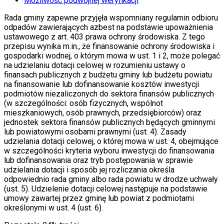
Możliwość podwójnej weryfikacji
Rada gminy zapewne przyjęła wspomniany regulamin odbioru
odpadów zawierających azbest na podstawie upoważnienia
ustawowego z art. 403 prawa ochrony środowiska. Z tego
przepisu wynika m.in., że finansowanie ochrony środowiska i
gospodarki wodnej, o którym mowa w ust. 1 i 2, może polegać
na udzielaniu dotacji celowej w rozumieniu ustawy o
finansach publicznych z budżetu gminy lub budżetu powiatu
na finansowanie lub dofinansowanie kosztów inwestycji
podmiotów niezaliczonych do sektora finansów publicznych
(w szczególności: osób fizycznych, wspólnot
mieszkaniowych, osób prawnych, przedsiębiorców) oraz
jednostek sektora finansów publicznych będących gminnymi
lub powiatowymi osobami prawnymi (ust. 4). Zasady
udzielania dotacji celowej, o której mowa w ust. 4, obejmujące
w szczególności kryteria wyboru inwestycji do finansowania
lub dofinansowania oraz tryb postępowania w sprawie
udzielania dotacji i sposób jej rozliczania określa
odpowiednio rada gminy albo rada powiatu w drodze uchwały
(ust. 5). Udzielenie dotacji celowej następuje na podstawie
umowy zawartej przez gminę lub powiat z podmiotami
określonymi w ust. 4 (ust. 6).