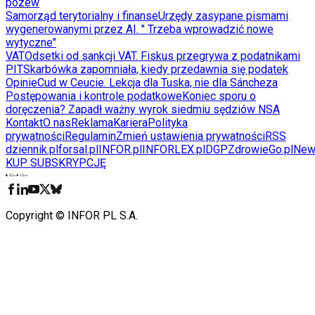
pozew
Samorząd terytorialny i finanse
Urzędy zasypane pismami
wygenerowanymi przez AI. " Trzeba wprowadzić nowe
wytyczne"
VAT
Odsetki od sankcji VAT. Fiskus przegrywa z podatnikami
PIT
Skarbówka zapomniała, kiedy przedawnia się podatek
Opinie
Cud w Ceucie. Lekcja dla Tuska, nie dla Sáncheza
Postępowania i kontrole podatkowe
Koniec sporu o
doręczenia? Zapadł ważny wyrok siedmiu sędziów NSA
Kontakt
O nas
Reklama
Kariera
Polityka
prywatności
Regulamin
Zmień ustawienia prywatności
RSS
dziennik.pl
forsal.pl
INFOR.pl
INFORLEX.pl
DGP
ZdrowieGo.pl
New
KUP SUBSKRYPCJĘ
Pobierz w
Pobierz z
Copyright © INFOR PL S.A.