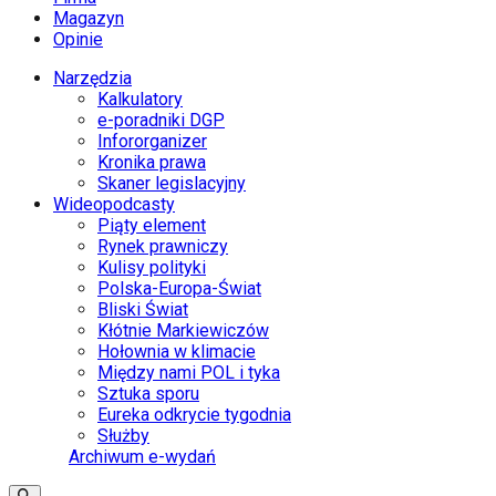
Magazyn
Opinie
Narzędzia
Kalkulatory
e-poradniki DGP
Infororganizer
Kronika prawa
Skaner legislacyjny
Wideopodcasty
Piąty element
Rynek prawniczy
Kulisy polityki
Polska-Europa-Świat
Bliski Świat
Kłótnie Markiewiczów
Hołownia w klimacie
Między nami POL i tyka
Sztuka sporu
Eureka odkrycie tygodnia
Służby
Archiwum e-wydań