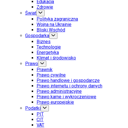
Edukacja
Zdrowie
Świat
Polityka zagraniczna
Wojna na Ukrainie
Bliski Wschód
Gospodarka
Biznes
Technologie
Energetyka
Klimat i środowisko
Prawo
Prawnik
Prawo cywilne
Prawo handlowe i gospodarcze
Prawo internetu i ochrony danych
Prawo administracyjne
Prawo karne i wykroczeniowe
Prawo europejskie
Podatki
PIT
CIT
VAT