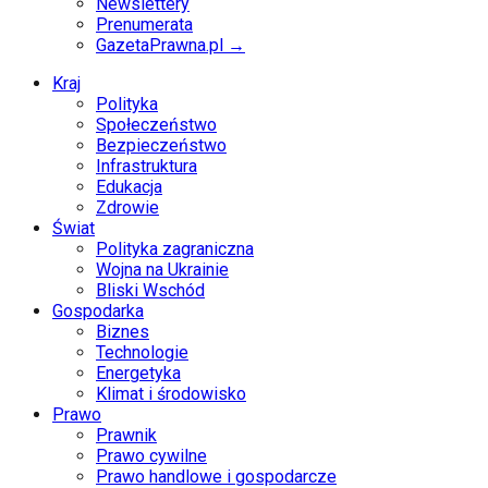
Newslettery
Prenumerata
GazetaPrawna.pl →
Kraj
Polityka
Społeczeństwo
Bezpieczeństwo
Infrastruktura
Edukacja
Zdrowie
Świat
Polityka zagraniczna
Wojna na Ukrainie
Bliski Wschód
Gospodarka
Biznes
Technologie
Energetyka
Klimat i środowisko
Prawo
Prawnik
Prawo cywilne
Prawo handlowe i gospodarcze