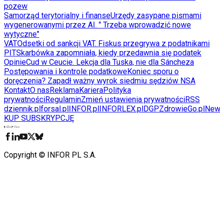
pozew
Samorząd terytorialny i finanse
Urzędy zasypane pismami
wygenerowanymi przez AI. " Trzeba wprowadzić nowe
wytyczne"
VAT
Odsetki od sankcji VAT. Fiskus przegrywa z podatnikami
PIT
Skarbówka zapomniała, kiedy przedawnia się podatek
Opinie
Cud w Ceucie. Lekcja dla Tuska, nie dla Sáncheza
Postępowania i kontrole podatkowe
Koniec sporu o
doręczenia? Zapadł ważny wyrok siedmiu sędziów NSA
Kontakt
O nas
Reklama
Kariera
Polityka
prywatności
Regulamin
Zmień ustawienia prywatności
RSS
dziennik.pl
forsal.pl
INFOR.pl
INFORLEX.pl
DGP
ZdrowieGo.pl
New
KUP SUBSKRYPCJĘ
Pobierz w
Pobierz z
Copyright © INFOR PL S.A.