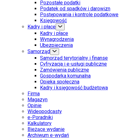
Pozostałe podatki
Podatek od spadków i darowizn
Postępowania i kontrole podatkowe
Księgowość
Kadry i płace
Kadry i płace
Wynagrodzenia
Ubezpieczenia
Samorząd
Samorząd terytorialny i finanse
Cyfryzacja i e-usługi publiczne
Zamówienia publiczne
Gospodarka komunalna
Opieka społeczna
Kadry i księgowość budżetowa
Firma
Magazyn
Opinie
Wideopodcasty
e-Poradniki
Kalkulatory
Bieżące wydanie
Archiwum e-wydań