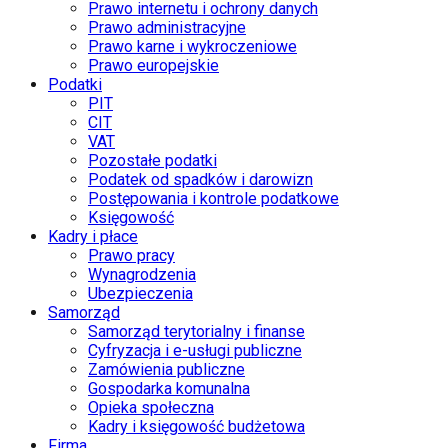
Prawo internetu i ochrony danych
Prawo administracyjne
Prawo karne i wykroczeniowe
Prawo europejskie
Podatki
PIT
CIT
VAT
Pozostałe podatki
Podatek od spadków i darowizn
Postępowania i kontrole podatkowe
Księgowość
Kadry i płace
Prawo pracy
Wynagrodzenia
Ubezpieczenia
Samorząd
Samorząd terytorialny i finanse
Cyfryzacja i e-usługi publiczne
Zamówienia publiczne
Gospodarka komunalna
Opieka społeczna
Kadry i księgowość budżetowa
Firma