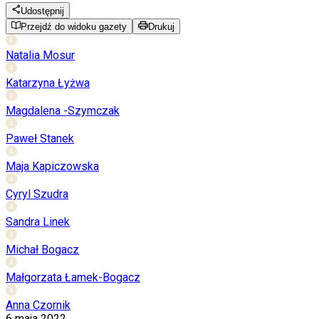
Udostępnij
Przejdź do widoku gazety
Drukuj
Natalia Mosur
Katarzyna Łyżwa
Magdalena -Szymczak
Paweł Stanek
Maja Kapiczowska
Cyryl Szudra
Sandra Linek
Michał Bogacz
Małgorzata Łamek-Bogacz
Anna Czornik
6 maja 2022