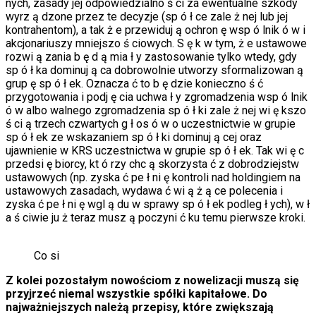
nych, zasady jej odpowiedzialno ś ci za ewentualne szkody
wyrz ą dzone przez te decyzje (sp ó ł ce zale ż nej lub jej
kontrahentom), a tak ż e przewiduj ą ochron ę wsp ó lnik ó w i
akcjonariuszy mniejszo ś ciowych. S ę k w tym, ż e ustawowe
rozwi ą zania b ę d ą mia ł y zastosowanie tylko wtedy, gdy
sp ó ł ka dominuj ą ca dobrowolnie utworzy sformalizowan ą
grup ę sp ó ł ek. Oznacza ć to b ę dzie konieczno ś ć
przygotowania i podj ę cia uchwa ł y zgromadzenia wsp ó lnik
ó w albo walnego zgromadzenia sp ó ł ki zale ż nej wi ę kszo
ś ci ą trzech czwartych g ł os ó w o uczestnictwie w grupie
sp ó ł ek ze wskazaniem sp ó ł ki dominuj ą cej oraz
ujawnienie w KRS uczestnictwa w grupie sp ó ł ek. Tak wi ę c
przedsi ę biorcy, kt ó rzy chc ą skorzysta ć z dobrodziejstw
ustawowych (np. zyska ć pe ł ni ę kontroli nad holdingiem na
ustawowych zasadach, wydawa ć wi ą ż ą ce polecenia i
zyska ć pe ł ni ę wgl ą du w sprawy sp ó ł ek podleg ł ych), w ł
a ś ciwie ju ż teraz musz ą poczyni ć ku temu pierwsze kroki.
Co si
Z kolei pozosta
ł
ym nowo
ś
ciom z nowelizacji musz
ą
si
ę
przyjrze
ć
niemal wszystkie sp
ó
ł
ki kapita
ł
owe. Do
najwa
ż
niejszych nale
ż
ą
przepisy, kt
ó
re zwi
ę
kszaj
ą