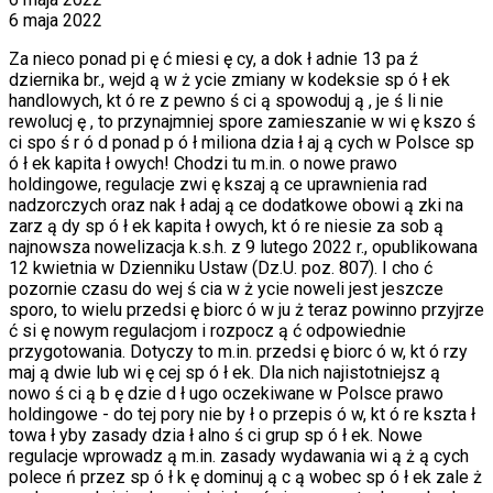
6 maja 2022
Za nieco ponad pi ę ć miesi ę cy, a dok ł adnie 13 pa ź
dziernika br., wejd ą w ż ycie zmiany w kodeksie sp ó ł ek
handlowych, kt ó re z pewno ś ci ą spowoduj ą , je ś li nie
rewolucj ę , to przynajmniej spore zamieszanie w wi ę kszo ś
ci spo ś r ó d ponad p ó ł miliona dzia ł aj ą cych w Polsce sp
ó ł ek kapita ł owych! Chodzi tu m.in. o nowe prawo
holdingowe, regulacje zwi ę kszaj ą ce uprawnienia rad
nadzorczych oraz nak ł adaj ą ce dodatkowe obowi ą zki na
zarz ą dy sp ó ł ek kapita ł owych, kt ó re niesie za sob ą
najnowsza nowelizacja k.s.h. z 9 lutego 2022 r., opublikowana
12 kwietnia w Dzienniku Ustaw (Dz.U. poz. 807). I cho ć
pozornie czasu do wej ś cia w ż ycie noweli jest jeszcze
sporo, to wielu przedsi ę biorc ó w ju ż teraz powinno przyjrze
ć si ę nowym regulacjom i rozpocz ą ć odpowiednie
przygotowania. Dotyczy to m.in. przedsi ę biorc ó w, kt ó rzy
maj ą dwie lub wi ę cej sp ó ł ek. Dla nich najistotniejsz ą
nowo ś ci ą b ę dzie d ł ugo oczekiwane w Polsce prawo
holdingowe - do tej pory nie by ł o przepis ó w, kt ó re kszta ł
towa ł yby zasady dzia ł alno ś ci grup sp ó ł ek. Nowe
regulacje wprowadz ą m.in. zasady wydawania wi ą ż ą cych
polece ń przez sp ó ł k ę dominuj ą c ą wobec sp ó ł ek zale ż