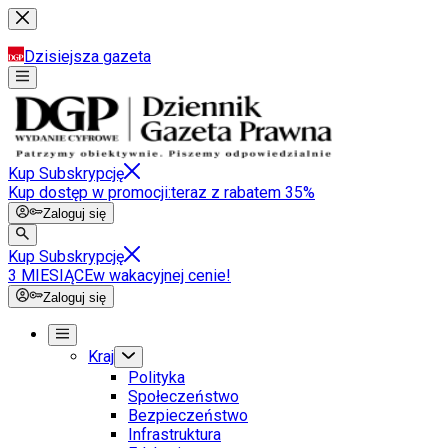
Dzisiejsza gazeta
Kup Subskrypcję
Kup dostęp w promocji:
teraz z rabatem 35%
Zaloguj się
Kup Subskrypcję
3 MIESIĄCE
w wakacyjnej cenie!
Zaloguj się
Kraj
Polityka
Społeczeństwo
Bezpieczeństwo
Infrastruktura