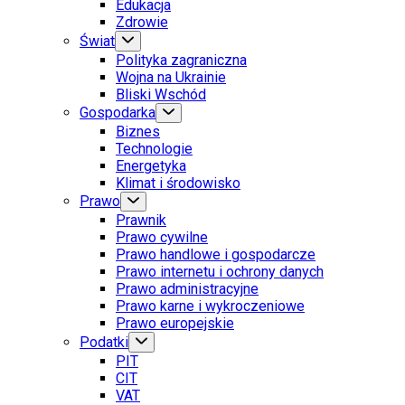
Edukacja
Zdrowie
Świat
Polityka zagraniczna
Wojna na Ukrainie
Bliski Wschód
Gospodarka
Biznes
Technologie
Energetyka
Klimat i środowisko
Prawo
Prawnik
Prawo cywilne
Prawo handlowe i gospodarcze
Prawo internetu i ochrony danych
Prawo administracyjne
Prawo karne i wykroczeniowe
Prawo europejskie
Podatki
PIT
CIT
VAT