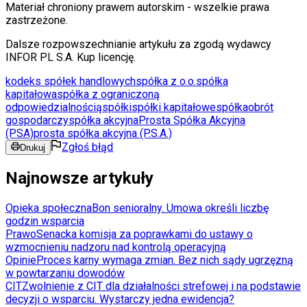
Materiał chroniony prawem autorskim - wszelkie prawa
zastrzeżone.
Dalsze rozpowszechnianie artykułu za zgodą wydawcy
INFOR PL S.A. Kup licencję.
kodeks spółek handlowych
spółka z o.o.
spółka
kapitałowa
spółka z ograniczoną
odpowiedzialnością
spółki
spółki kapitałowe
spółka
obrót
gospodarczy
spółka akcyjna
Prosta Spółka Akcyjna
(PSA)
prosta spółka akcyjna (P.S.A.)
Zgłoś błąd
Drukuj
Najnowsze artykuły
Opieka społeczna
Bon senioralny. Umowa określi liczbę
godzin wsparcia
Prawo
Senacka komisja za poprawkami do ustawy o
wzmocnieniu nadzoru nad kontrolą operacyjną
Opinie
Proces karny wymaga zmian. Bez nich sądy ugrzęzną
w powtarzaniu dowodów
CIT
Zwolnienie z CIT dla działalności strefowej i na podstawie
decyzji o wsparciu. Wystarczy jedna ewidencja?