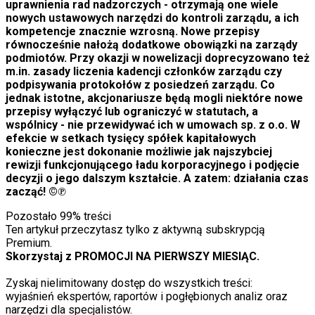
uprawnienia rad nadzorczych - otrzymaj
ą
one wiele
nowych ustawowych narz
ę
dzi do kontroli zarz
ą
du, a ich
kompetencje znacznie wzrosn
ą
. Nowe przepisy
r
ó
wnocze
ś
nie na
ł
o
ż
ą
dodatkowe obowi
ą
zki na zarz
ą
dy
podmiot
ó
w. Przy okazji w nowelizacji doprecyzowano te
ż
m.in. zasady liczenia kadencji cz
ł
onk
ó
w zarz
ą
du czy
podpisywania protoko
ł
ó
w z posiedze
ń
zarz
ą
du. Co
jednak istotne, akcjonariusze b
ę
d
ą
mogli niekt
ó
re nowe
przepisy wy
ł
ą
czy
ć
lub ograniczy
ć
w statutach, a
wsp
ó
lnicy - nie przewidywa
ć
ich w umowach sp. z o.o. W
efekcie w setkach tysi
ę
cy sp
ó
ł
ek kapita
ł
owych
konieczne jest dokonanie mo
ż
liwie jak najszybciej
rewizji funkcjonuj
ą
cego
ł
adu korporacyjnego i podj
ę
cie
decyzji o jego dalszym kszta
ł
cie. A zatem: dzia
ł
ania czas
zacz
ą
ć
!
©
℗
Pozostało
99
% treści
Ten artykuł przeczytasz tylko z aktywną subskrypcją
Premium.
Skorzystaj z PROMOCJI NA PIERWSZY MIESIĄC.
Zyskaj nielimitowany dostęp do wszystkich treści:
wyjaśnień ekspertów, raportów i pogłębionych analiz oraz
narzędzi dla specjalistów.