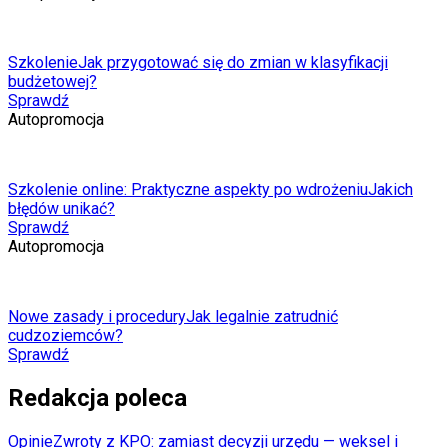
Szkolenie
Jak przygotować się do zmian w klasyfikacji
budżetowej?
Sprawdź
Autopromocja
Szkolenie online: Praktyczne aspekty po wdrożeniu
Jakich
błędów unikać?
Sprawdź
Autopromocja
Nowe zasady i procedury
Jak legalnie zatrudnić
cudzoziemców?
Sprawdź
Redakcja poleca
Opinie
Zwroty z KPO: zamiast decyzji urzędu — weksel i