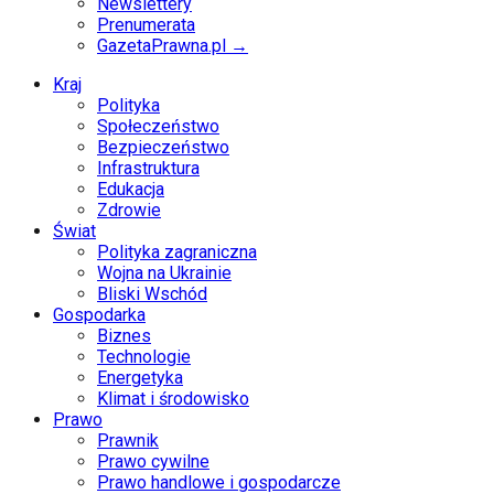
Newslettery
Prenumerata
GazetaPrawna.pl →
Kraj
Polityka
Społeczeństwo
Bezpieczeństwo
Infrastruktura
Edukacja
Zdrowie
Świat
Polityka zagraniczna
Wojna na Ukrainie
Bliski Wschód
Gospodarka
Biznes
Technologie
Energetyka
Klimat i środowisko
Prawo
Prawnik
Prawo cywilne
Prawo handlowe i gospodarcze