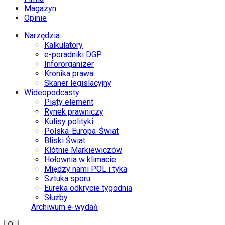
Magazyn
Opinie
Narzędzia
Kalkulatory
e-poradniki DGP
Infororganizer
Kronika prawa
Skaner legislacyjny
Wideopodcasty
Piąty element
Rynek prawniczy
Kulisy polityki
Polska-Europa-Świat
Bliski Świat
Kłótnie Markiewiczów
Hołownia w klimacie
Między nami POL i tyka
Sztuka sporu
Eureka odkrycie tygodnia
Służby
Archiwum e-wydań