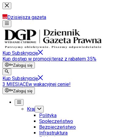
Dzisiejsza gazeta
Kup Subskrypcję
Kup dostęp w promocji:
teraz z rabatem 35%
Zaloguj się
Kup Subskrypcję
3 MIESIĄCE
w wakacyjnej cenie!
Zaloguj się
Kraj
Polityka
Społeczeństwo
Bezpieczeństwo
Infrastruktura