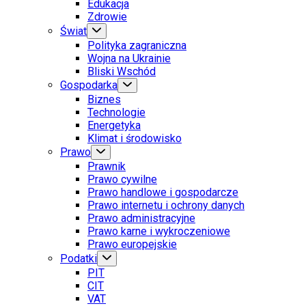
Edukacja
Zdrowie
Świat
Polityka zagraniczna
Wojna na Ukrainie
Bliski Wschód
Gospodarka
Biznes
Technologie
Energetyka
Klimat i środowisko
Prawo
Prawnik
Prawo cywilne
Prawo handlowe i gospodarcze
Prawo internetu i ochrony danych
Prawo administracyjne
Prawo karne i wykroczeniowe
Prawo europejskie
Podatki
PIT
CIT
VAT