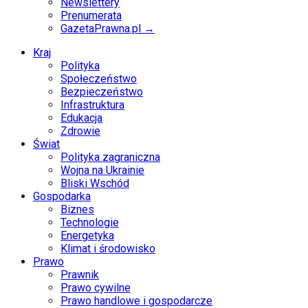
Newslettery
Prenumerata
GazetaPrawna.pl →
Kraj
Polityka
Społeczeństwo
Bezpieczeństwo
Infrastruktura
Edukacja
Zdrowie
Świat
Polityka zagraniczna
Wojna na Ukrainie
Bliski Wschód
Gospodarka
Biznes
Technologie
Energetyka
Klimat i środowisko
Prawo
Prawnik
Prawo cywilne
Prawo handlowe i gospodarcze