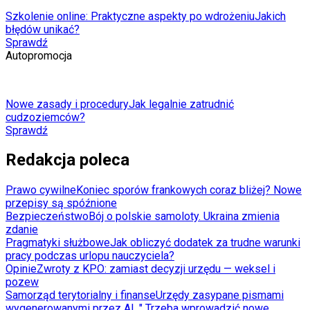
Szkolenie online: Praktyczne aspekty po wdrożeniu
Jakich
błędów unikać?
Sprawdź
Autopromocja
Nowe zasady i procedury
Jak legalnie zatrudnić
cudzoziemców?
Sprawdź
Redakcja poleca
Prawo cywilne
Koniec sporów frankowych coraz bliżej? Nowe
przepisy są spóźnione
Bezpieczeństwo
Bój o polskie samoloty. Ukraina zmienia
zdanie
Pragmatyki służbowe
Jak obliczyć dodatek za trudne warunki
pracy podczas urlopu nauczyciela?
Opinie
Zwroty z KPO: zamiast decyzji urzędu — weksel i
pozew
Samorząd terytorialny i finanse
Urzędy zasypane pismami
wygenerowanymi przez AI. " Trzeba wprowadzić nowe