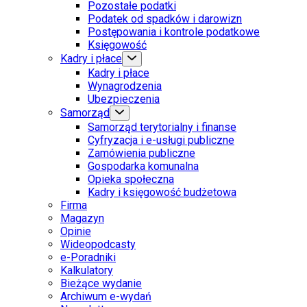
Pozostałe podatki
Podatek od spadków i darowizn
Postępowania i kontrole podatkowe
Księgowość
Kadry i płace
Kadry i płace
Wynagrodzenia
Ubezpieczenia
Samorząd
Samorząd terytorialny i finanse
Cyfryzacja i e-usługi publiczne
Zamówienia publiczne
Gospodarka komunalna
Opieka społeczna
Kadry i księgowość budżetowa
Firma
Magazyn
Opinie
Wideopodcasty
e-Poradniki
Kalkulatory
Bieżące wydanie
Archiwum e-wydań