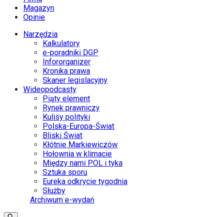
Magazyn
Opinie
Narzędzia
Kalkulatory
e-poradniki DGP
Infororganizer
Kronika prawa
Skaner legislacyjny
Wideopodcasty
Piąty element
Rynek prawniczy
Kulisy polityki
Polska-Europa-Świat
Bliski Świat
Kłótnie Markiewiczów
Hołownia w klimacie
Między nami POL i tyka
Sztuka sporu
Eureka odkrycie tygodnia
Służby
Archiwum e-wydań