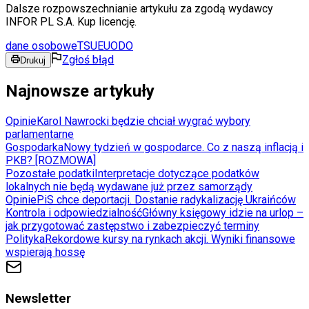
Dalsze rozpowszechnianie artykułu za zgodą wydawcy
INFOR PL S.A. Kup licencję.
dane osobowe
TSUE
UODO
Zgłoś błąd
Drukuj
Najnowsze artykuły
Opinie
Karol Nawrocki będzie chciał wygrać wybory
parlamentarne
Gospodarka
Nowy tydzień w gospodarce. Co z naszą inflacją i
PKB? [ROZMOWA]
Pozostałe podatki
Interpretacje dotyczące podatków
lokalnych nie będą wydawane już przez samorządy
Opinie
PiS chce deportacji. Dostanie radykalizację Ukraińców
Kontrola i odpowiedzialność
Główny księgowy idzie na urlop –
jak przygotować zastępstwo i zabezpieczyć terminy
Polityka
Rekordowe kursy na rynkach akcji. Wyniki finansowe
wspierają hossę
Newsletter