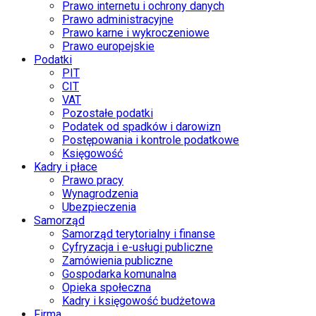
Prawo internetu i ochrony danych
Prawo administracyjne
Prawo karne i wykroczeniowe
Prawo europejskie
Podatki
PIT
CIT
VAT
Pozostałe podatki
Podatek od spadków i darowizn
Postępowania i kontrole podatkowe
Księgowość
Kadry i płace
Prawo pracy
Wynagrodzenia
Ubezpieczenia
Samorząd
Samorząd terytorialny i finanse
Cyfryzacja i e-usługi publiczne
Zamówienia publiczne
Gospodarka komunalna
Opieka społeczna
Kadry i księgowość budżetowa
Firma