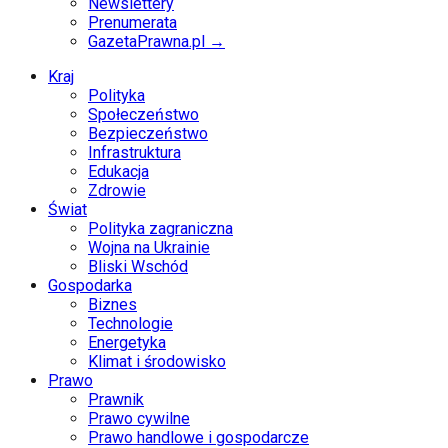
Newslettery
Prenumerata
GazetaPrawna.pl →
Kraj
Polityka
Społeczeństwo
Bezpieczeństwo
Infrastruktura
Edukacja
Zdrowie
Świat
Polityka zagraniczna
Wojna na Ukrainie
Bliski Wschód
Gospodarka
Biznes
Technologie
Energetyka
Klimat i środowisko
Prawo
Prawnik
Prawo cywilne
Prawo handlowe i gospodarcze