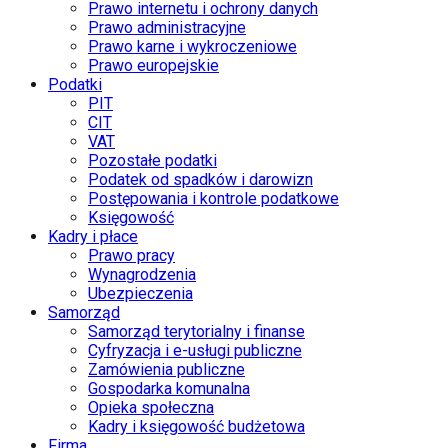
Prawo internetu i ochrony danych
Prawo administracyjne
Prawo karne i wykroczeniowe
Prawo europejskie
Podatki
PIT
CIT
VAT
Pozostałe podatki
Podatek od spadków i darowizn
Postępowania i kontrole podatkowe
Księgowość
Kadry i płace
Prawo pracy
Wynagrodzenia
Ubezpieczenia
Samorząd
Samorząd terytorialny i finanse
Cyfryzacja i e-usługi publiczne
Zamówienia publiczne
Gospodarka komunalna
Opieka społeczna
Kadry i księgowość budżetowa
Firma