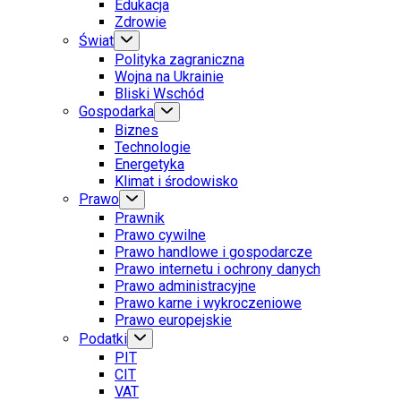
Edukacja
Zdrowie
Świat
Polityka zagraniczna
Wojna na Ukrainie
Bliski Wschód
Gospodarka
Biznes
Technologie
Energetyka
Klimat i środowisko
Prawo
Prawnik
Prawo cywilne
Prawo handlowe i gospodarcze
Prawo internetu i ochrony danych
Prawo administracyjne
Prawo karne i wykroczeniowe
Prawo europejskie
Podatki
PIT
CIT
VAT