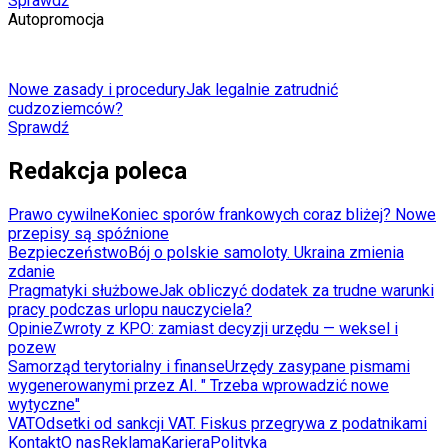
Sprawdź
Autopromocja
Nowe zasady i procedury
Jak legalnie zatrudnić
cudzoziemców?
Sprawdź
Redakcja poleca
Prawo cywilne
Koniec sporów frankowych coraz bliżej? Nowe
przepisy są spóźnione
Bezpieczeństwo
Bój o polskie samoloty. Ukraina zmienia
zdanie
Pragmatyki służbowe
Jak obliczyć dodatek za trudne warunki
pracy podczas urlopu nauczyciela?
Opinie
Zwroty z KPO: zamiast decyzji urzędu — weksel i
pozew
Samorząd terytorialny i finanse
Urzędy zasypane pismami
wygenerowanymi przez AI. " Trzeba wprowadzić nowe
wytyczne"
VAT
Odsetki od sankcji VAT. Fiskus przegrywa z podatnikami
Kontakt
O nas
Reklama
Kariera
Polityka