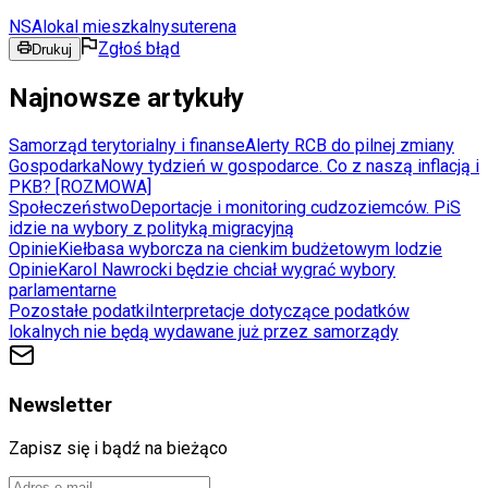
NSA
lokal mieszkalny
suterena
Zgłoś błąd
Drukuj
Najnowsze artykuły
Samorząd terytorialny i finanse
Alerty RCB do pilnej zmiany
Gospodarka
Nowy tydzień w gospodarce. Co z naszą inflacją i
PKB? [ROZMOWA]
Społeczeństwo
Deportacje i monitoring cudzoziemców. PiS
idzie na wybory z polityką migracyjną
Opinie
Kiełbasa wyborcza na cienkim budżetowym lodzie
Opinie
Karol Nawrocki będzie chciał wygrać wybory
parlamentarne
Pozostałe podatki
Interpretacje dotyczące podatków
lokalnych nie będą wydawane już przez samorządy
Newsletter
Zapisz się i bądź na bieżąco