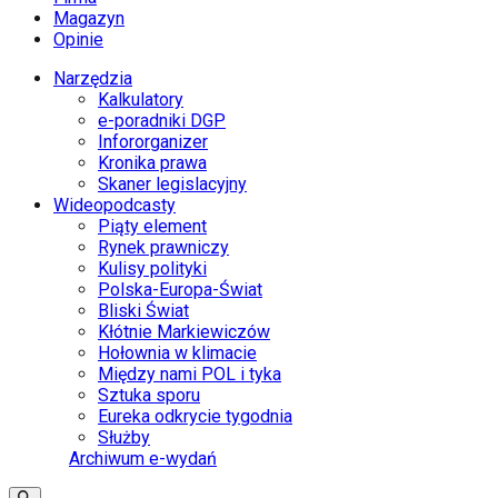
Magazyn
Opinie
Narzędzia
Kalkulatory
e-poradniki DGP
Infororganizer
Kronika prawa
Skaner legislacyjny
Wideopodcasty
Piąty element
Rynek prawniczy
Kulisy polityki
Polska-Europa-Świat
Bliski Świat
Kłótnie Markiewiczów
Hołownia w klimacie
Między nami POL i tyka
Sztuka sporu
Eureka odkrycie tygodnia
Służby
Archiwum e-wydań