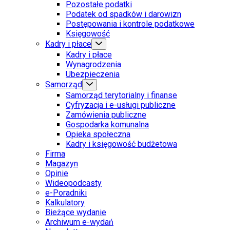
Pozostałe podatki
Podatek od spadków i darowizn
Postępowania i kontrole podatkowe
Księgowość
Kadry i płace
Kadry i płace
Wynagrodzenia
Ubezpieczenia
Samorząd
Samorząd terytorialny i finanse
Cyfryzacja i e-usługi publiczne
Zamówienia publiczne
Gospodarka komunalna
Opieka społeczna
Kadry i księgowość budżetowa
Firma
Magazyn
Opinie
Wideopodcasty
e-Poradniki
Kalkulatory
Bieżące wydanie
Archiwum e-wydań