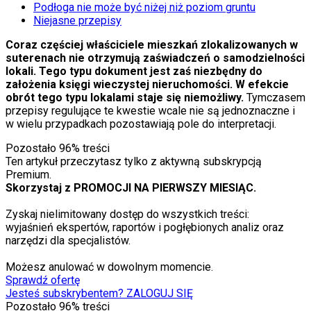
Podłoga nie może być niżej niż poziom gruntu
Niejasne przepisy
Coraz częściej właściciele mieszkań zlokalizowanych w
suterenach nie otrzymują zaświadczeń o samodzielności
lokali. Tego typu dokument jest zaś niezbędny do
założenia księgi wieczystej nieruchomości. W efekcie
obrót tego typu lokalami staje się niemożliwy.
Tymczasem
przepisy regulujące te kwestie wcale nie są jednoznaczne i
w wielu przypadkach pozostawiają pole do interpretacji.
Pozostało
96
% treści
Ten artykuł przeczytasz tylko z aktywną subskrypcją
Premium.
Skorzystaj z PROMOCJI NA PIERWSZY MIESIĄC.
Zyskaj nielimitowany dostęp do wszystkich treści:
wyjaśnień ekspertów, raportów i pogłębionych analiz oraz
narzędzi dla specjalistów.
Możesz anulować w dowolnym momencie.
Sprawdź ofertę
Jesteś subskrybentem? ZALOGUJ SIĘ
Pozostało
96
% treści