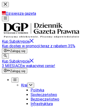
Dzisiejsza gazeta
Kup Subskrypcję
Kup dostęp w promocji:
teraz z rabatem 35%
Zaloguj się
Kup Subskrypcję
3 MIESIĄCE
w wakacyjnej cenie!
Zaloguj się
Kraj
Polityka
Społeczeństwo
Bezpieczeństwo
Infrastruktura