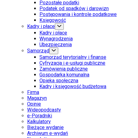
Pozostałe podatki
Podatek od spadków i darowizn
Postępowania i kontrole podatkowe
Księgowość
Kadry i płace
Kadry i płace
Wynagrodzenia
Ubezpieczenia
Samorząd
Samorząd terytorialny i finanse
Cyfryzacja i e-usługi publiczne
Zamówienia publiczne
Gospodarka komunalna
Opieka społeczna
Kadry i księgowość budżetowa
Firma
Magazyn
Opinie
Wideopodcasty
e-Poradniki
Kalkulatory
Bieżące wydanie
Archiwum e-wydań