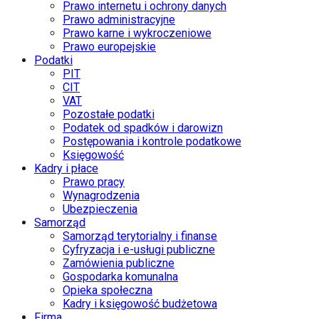
Prawo internetu i ochrony danych
Prawo administracyjne
Prawo karne i wykroczeniowe
Prawo europejskie
Podatki
PIT
CIT
VAT
Pozostałe podatki
Podatek od spadków i darowizn
Postępowania i kontrole podatkowe
Księgowość
Kadry i płace
Prawo pracy
Wynagrodzenia
Ubezpieczenia
Samorząd
Samorząd terytorialny i finanse
Cyfryzacja i e-usługi publiczne
Zamówienia publiczne
Gospodarka komunalna
Opieka społeczna
Kadry i księgowość budżetowa
Firma