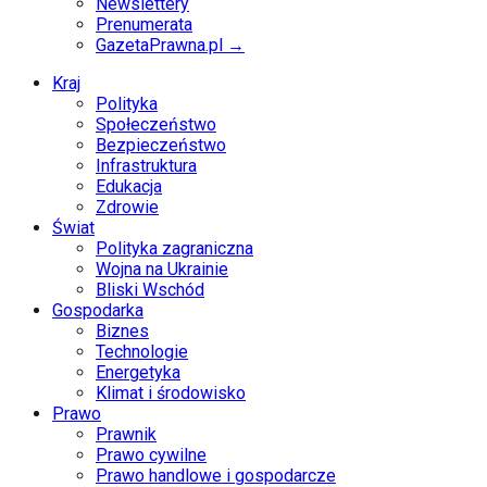
Newslettery
Prenumerata
GazetaPrawna.pl →
Kraj
Polityka
Społeczeństwo
Bezpieczeństwo
Infrastruktura
Edukacja
Zdrowie
Świat
Polityka zagraniczna
Wojna na Ukrainie
Bliski Wschód
Gospodarka
Biznes
Technologie
Energetyka
Klimat i środowisko
Prawo
Prawnik
Prawo cywilne
Prawo handlowe i gospodarcze