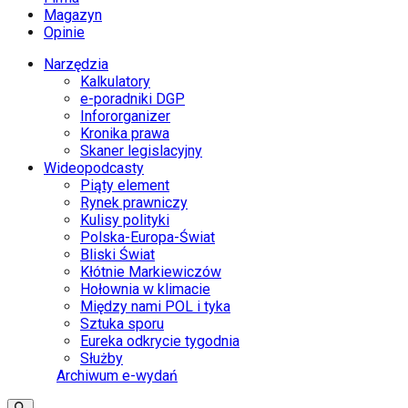
Magazyn
Opinie
Narzędzia
Kalkulatory
e-poradniki DGP
Infororganizer
Kronika prawa
Skaner legislacyjny
Wideopodcasty
Piąty element
Rynek prawniczy
Kulisy polityki
Polska-Europa-Świat
Bliski Świat
Kłótnie Markiewiczów
Hołownia w klimacie
Między nami POL i tyka
Sztuka sporu
Eureka odkrycie tygodnia
Służby
Archiwum e-wydań