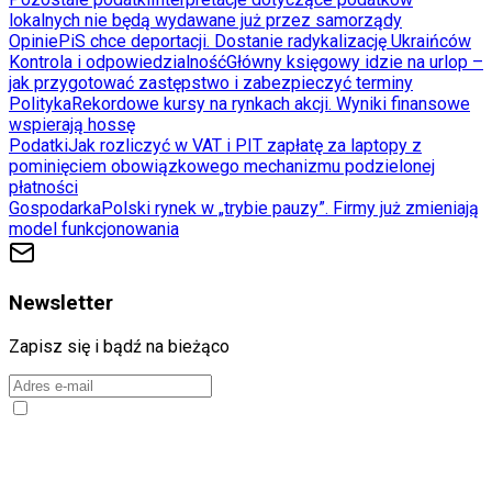
lokalnych nie będą wydawane już przez samorządy
Opinie
PiS chce deportacji. Dostanie radykalizację Ukraińców
Kontrola i odpowiedzialność
Główny księgowy idzie na urlop –
jak przygotować zastępstwo i zabezpieczyć terminy
Polityka
Rekordowe kursy na rynkach akcji. Wyniki finansowe
wspierają hossę
Podatki
Jak rozliczyć w VAT i PIT zapłatę za laptopy z
pominięciem obowiązkowego mechanizmu podzielonej
płatności
Gospodarka
Polski rynek w „trybie pauzy”. Firmy już zmieniają
model funkcjonowania
Newsletter
Zapisz się i bądź na bieżąco