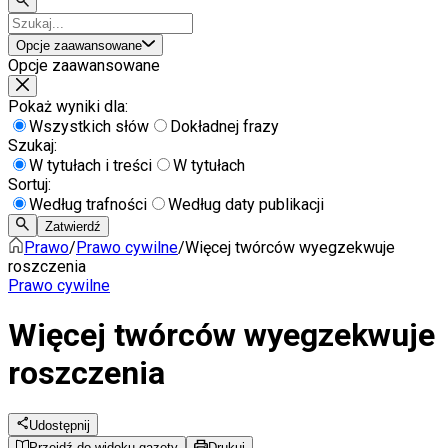
Opcje zaawansowane
Opcje zaawansowane
Pokaż wyniki dla:
Wszystkich słów
Dokładnej frazy
Szukaj:
W tytułach i treści
W tytułach
Sortuj:
Według trafności
Według daty publikacji
Zatwierdź
Prawo
/
Prawo cywilne
/
Więcej twórców wyegzekwuje
roszczenia
Prawo cywilne
Więcej twórców wyegzekwuje
roszczenia
Udostępnij
Przejdź do widoku gazety
Drukuj