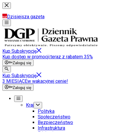
Dzisiejsza gazeta
Kup Subskrypcję
Kup dostęp w promocji:
teraz z rabatem 35%
Zaloguj się
Kup Subskrypcję
3 MIESIĄCE
w wakacyjnej cenie!
Zaloguj się
Kraj
Polityka
Społeczeństwo
Bezpieczeństwo
Infrastruktura