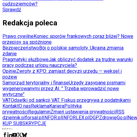
cudzoziemców?
Sprawdź
Redakcja poleca
Prawo cywilne
Koniec sporów frankowych coraz bliżej? Nowe
przepisy są spóźnione
Bezpieczeństwo
Bój o polskie samoloty. Ukraina zmienia
zdanie
Pragmatyki służbowe
Jak obliczyć dodatek za trudne warunki
pracy podczas urlopu nauczyciela?
Opinie
Zwroty z KPO: zamiast decyzji urzędu — weksel i
pozew
Samorząd terytorialny i finanse
Urzędy zasypane pismami
wygenerowanymi przez AI. " Trzeba wprowadzić nowe
wytyczne"
VAT
Odsetki od sankcji VAT. Fiskus przegrywa z podatnikami
Kontakt
O nas
Reklama
Kariera
Polityka
prywatności
Regulamin
Zmień ustawienia prywatności
RSS
dziennik.pl
forsal.pl
INFOR.pl
INFORLEX.pl
DGP
ZdrowieGo.pl
New
KUP SUBSKRYPCJĘ
Pobierz w
Pobierz z