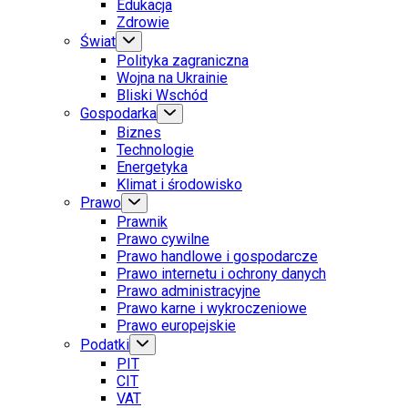
Edukacja
Zdrowie
Świat
Polityka zagraniczna
Wojna na Ukrainie
Bliski Wschód
Gospodarka
Biznes
Technologie
Energetyka
Klimat i środowisko
Prawo
Prawnik
Prawo cywilne
Prawo handlowe i gospodarcze
Prawo internetu i ochrony danych
Prawo administracyjne
Prawo karne i wykroczeniowe
Prawo europejskie
Podatki
PIT
CIT
VAT