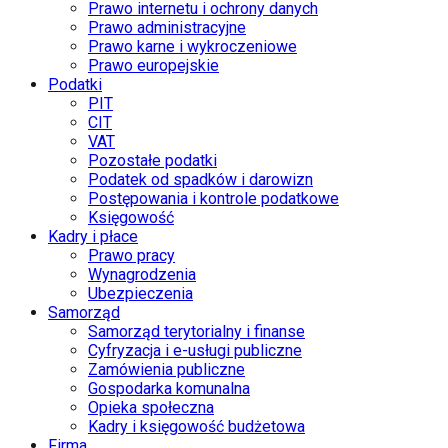
Prawo internetu i ochrony danych
Prawo administracyjne
Prawo karne i wykroczeniowe
Prawo europejskie
Podatki
PIT
CIT
VAT
Pozostałe podatki
Podatek od spadków i darowizn
Postępowania i kontrole podatkowe
Księgowość
Kadry i płace
Prawo pracy
Wynagrodzenia
Ubezpieczenia
Samorząd
Samorząd terytorialny i finanse
Cyfryzacja i e-usługi publiczne
Zamówienia publiczne
Gospodarka komunalna
Opieka społeczna
Kadry i księgowość budżetowa
Firma