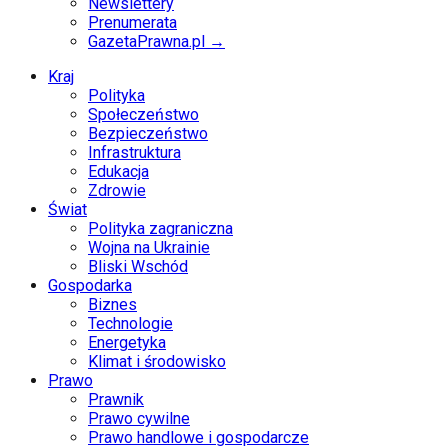
Newslettery
Prenumerata
GazetaPrawna.pl →
Kraj
Polityka
Społeczeństwo
Bezpieczeństwo
Infrastruktura
Edukacja
Zdrowie
Świat
Polityka zagraniczna
Wojna na Ukrainie
Bliski Wschód
Gospodarka
Biznes
Technologie
Energetyka
Klimat i środowisko
Prawo
Prawnik
Prawo cywilne
Prawo handlowe i gospodarcze