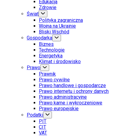
Edukacja
Zdrowie
Świat
Polityka zagraniczna
Wojna na Ukrainie
Bliski Wschód
Gospodarka
Biznes
Technologie
Energetyka
Klimat i środowisko
Prawo
Prawnik
Prawo cywilne
Prawo handlowe i gospodarcze
Prawo internetu i ochrony danych
Prawo administracyjne
Prawo karne i wykroczeniowe
Prawo europejskie
Podatki
PIT
CIT
VAT