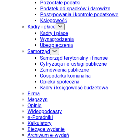
Pozostałe podatki
Podatek od spadków i darowizn
Postępowania i kontrole podatkowe
Księgowość
Kadry i płace
Kadry i płace
Wynagrodzenia
Ubezpieczenia
Samorząd
Samorząd terytorialny i finanse
Cyfryzacja i e-usługi publiczne
Zamówienia publiczne
Gospodarka komunalna
Opieka społeczna
Kadry i księgowość budżetowa
Firma
Magazyn
Opinie
Wideopodcasty
e-Poradniki
Kalkulatory
Bieżące wydanie
Archiwum e-wydań