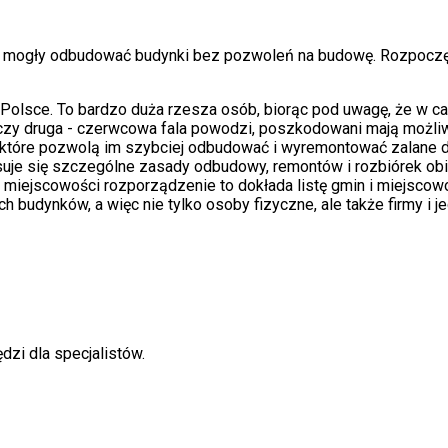
dą mogły odbudować budynki bez pozwoleń na budowę. Rozpoczę
olsce. To bardzo duża rzesza osób, biorąc pod uwagę, że w cały
czy druga - czerwcowa fala powodzi, poszkodowani mają możliw
tóre pozwolą im szybciej odbudować i wyremontować zalane do
osuje się szczególne zasady odbudowy, remontów i rozbiórek 
i miejscowości rozporządzenie to dokłada listę gmin i miejscow
h budynków, a więc nie tylko osoby fizyczne, ale także firmy i 
dzi dla specjalistów.