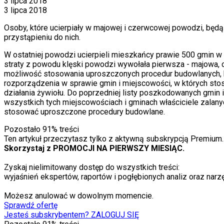
3 lipca 2018
3 lipca 2018
Osoby, które ucierpiały w majowej i czerwcowej powodzi, bę
przystąpieniu do nich.
W ostatniej powodzi ucierpieli mieszkańcy prawie 500 gmin w P
straty z powodu klęski powodzi wywołała pierwsza - majowa, 
możliwość stosowania uproszczonych procedur budowlanych, k
rozporządzenia w sprawie gmin i miejscowości, w których st
działania żywiołu. Do poprzedniej listy poszkodowanych gmin 
wszystkich tych miejscowościach i gminach właściciele zalanyc
stosować uproszczone procedury budowlane.
Pozostało
91
% treści
Ten artykuł przeczytasz tylko z aktywną subskrypcją Premium.
Skorzystaj z PROMOCJI NA PIERWSZY MIESIĄC.
Zyskaj nielimitowany dostęp do wszystkich treści:
wyjaśnień ekspertów, raportów i pogłębionych analiz oraz narzę
Możesz anulować w dowolnym momencie.
Sprawdź ofertę
Jesteś subskrybentem? ZALOGUJ SIĘ