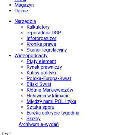
Magazyn
Opinie
Narzędzia
Kalkulatory
e-poradniki DGP
Infororganizer
Kronika prawa
Skaner legislacyjny
Wideopodcasty
Piąty element
Rynek prawniczy
Kulisy polityki
Polska-Europa-Świat
Bliski Świat
Kłótnie Markiewiczów
Hołownia w klimacie
Między nami POL i tyka
Sztuka sporu
Eureka odkrycie tygodnia
Służby
Archiwum e-wydań