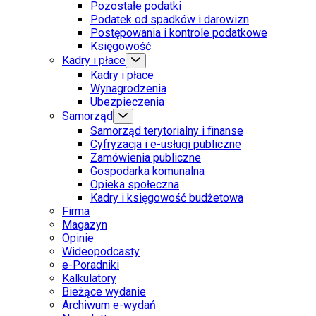
Pozostałe podatki
Podatek od spadków i darowizn
Postępowania i kontrole podatkowe
Księgowość
Kadry i płace
Kadry i płace
Wynagrodzenia
Ubezpieczenia
Samorząd
Samorząd terytorialny i finanse
Cyfryzacja i e-usługi publiczne
Zamówienia publiczne
Gospodarka komunalna
Opieka społeczna
Kadry i księgowość budżetowa
Firma
Magazyn
Opinie
Wideopodcasty
e-Poradniki
Kalkulatory
Bieżące wydanie
Archiwum e-wydań