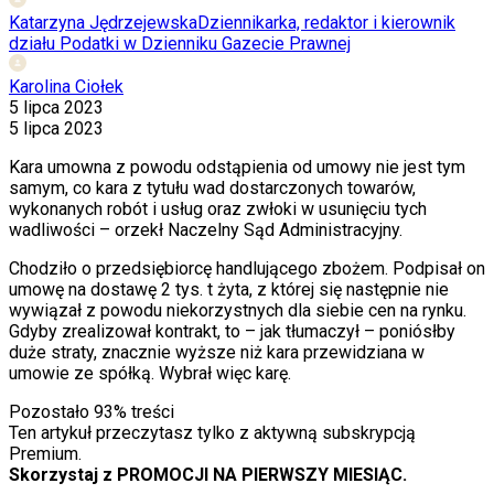
Katarzyna Jędrzejewska
Dziennikarka, redaktor i kierownik
działu Podatki w Dzienniku Gazecie Prawnej
Karolina Ciołek
5 lipca 2023
5 lipca 2023
Kara umowna z powodu odstąpienia od umowy nie jest tym
samym, co kara z tytułu wad dostarczonych towarów,
wykonanych robót i usług oraz zwłoki w usunięciu tych
wadliwości – orzekł Naczelny Sąd Administracyjny.
Chodziło o przedsiębiorcę handlującego zbożem. Podpisał on
umowę na dostawę 2 tys. t żyta, z której się następnie nie
wywiązał z powodu niekorzystnych dla siebie cen na rynku.
Gdyby zrealizował kontrakt, to – jak tłumaczył – poniósłby
duże straty, znacznie wyższe niż kara przewidziana w
umowie ze spółką. Wybrał więc karę.
Pozostało
93
% treści
Ten artykuł przeczytasz tylko z aktywną subskrypcją
Premium.
Skorzystaj z PROMOCJI NA PIERWSZY MIESIĄC.