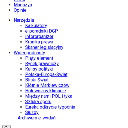
Magazyn
Opinie
Narzędzia
Kalkulatory
e-poradniki DGP
Infororganizer
Kronika prawa
Skaner legislacyjny
Wideopodcasty
Piąty element
Rynek prawniczy
Kulisy polityki
Polska-Europa-Świat
Bliski Świat
Kłótnie Markiewiczów
Hołownia w klimacie
Między nami POL i tyka
Sztuka sporu
Eureka odkrycie tygodnia
Służby
Archiwum e-wydań