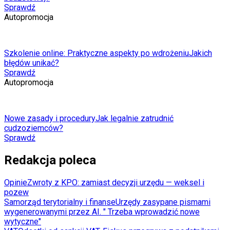
Sprawdź
Autopromocja
Szkolenie online: Praktyczne aspekty po wdrożeniu
Jakich
błędów unikać?
Sprawdź
Autopromocja
Nowe zasady i procedury
Jak legalnie zatrudnić
cudzoziemców?
Sprawdź
Redakcja poleca
Opinie
Zwroty z KPO: zamiast decyzji urzędu — weksel i
pozew
Samorząd terytorialny i finanse
Urzędy zasypane pismami
wygenerowanymi przez AI. " Trzeba wprowadzić nowe
wytyczne"