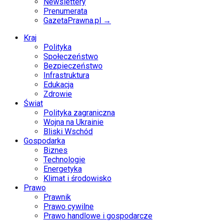
Newslettery
Prenumerata
GazetaPrawna.pl →
Kraj
Polityka
Społeczeństwo
Bezpieczeństwo
Infrastruktura
Edukacja
Zdrowie
Świat
Polityka zagraniczna
Wojna na Ukrainie
Bliski Wschód
Gospodarka
Biznes
Technologie
Energetyka
Klimat i środowisko
Prawo
Prawnik
Prawo cywilne
Prawo handlowe i gospodarcze