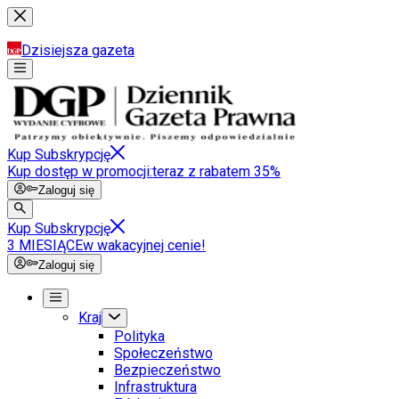
Dzisiejsza gazeta
Kup Subskrypcję
Kup dostęp w promocji:
teraz z rabatem 35%
Zaloguj się
Kup Subskrypcję
3 MIESIĄCE
w wakacyjnej cenie!
Zaloguj się
Kraj
Polityka
Społeczeństwo
Bezpieczeństwo
Infrastruktura