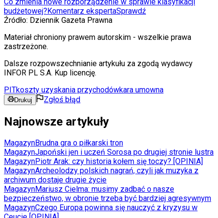
Co zmienia nowe rozporządzenie w sprawie klasyfikacji
budżetowej?
Komentarz eksperta
Sprawdź
Źródło:
Dziennik Gazeta Prawna
Materiał chroniony prawem autorskim - wszelkie prawa
zastrzeżone.
Dalsze rozpowszechnianie artykułu za zgodą wydawcy
INFOR PL S.A. Kup licencję.
PIT
koszty uzyskania przychodów
kara umowna
Zgłoś błąd
Drukuj
Najnowsze artykuły
Magazyn
Brudna gra o piłkarski tron
Magazyn
Japoński jen i uczeń Sorosa po drugiej stronie lustra
Magazyn
Piotr Arak: czy historia kołem się toczy? [OPINIA]
Magazyn
Archeolodzy polskich nagrań, czyli jak muzyka z
archiwum dostaje drugie życie
Magazyn
Mariusz Cielma: musimy zadbać o nasze
bezpieczeństwo, w obronie trzeba być bardziej agresywnym
Magazyn
Czego Europa powinna się nauczyć z kryzysu w
Ceucie [OPINIA]