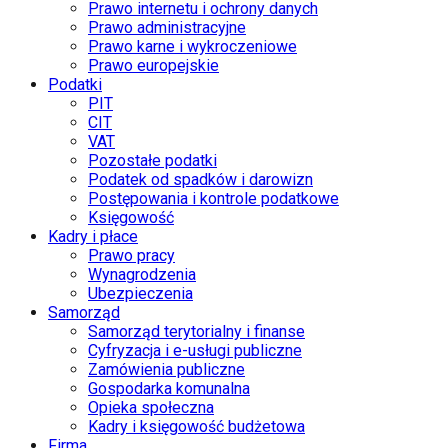
Prawo internetu i ochrony danych
Prawo administracyjne
Prawo karne i wykroczeniowe
Prawo europejskie
Podatki
PIT
CIT
VAT
Pozostałe podatki
Podatek od spadków i darowizn
Postępowania i kontrole podatkowe
Księgowość
Kadry i płace
Prawo pracy
Wynagrodzenia
Ubezpieczenia
Samorząd
Samorząd terytorialny i finanse
Cyfryzacja i e-usługi publiczne
Zamówienia publiczne
Gospodarka komunalna
Opieka społeczna
Kadry i księgowość budżetowa
Firma