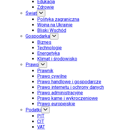
Edukacja
Zdrowie
Świat
Polityka zagraniczna
Wojna na Ukrainie
Bliski Wschód
Gospodarka
Biznes
Technologie
Energetyka
Klimat i środowisko
Prawo
Prawnik
Prawo cywilne
Prawo handlowe i gospodarcze
Prawo internetu i ochrony danych
Prawo administracyjne
Prawo karne i wykroczeniowe
Prawo europejskie
Podatki
PIT
CIT
VAT