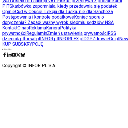
VAT
Odsetki od sankcji VAT. Fiskus przegrywa z podatnikami
PIT
Skarbówka zapomniała, kiedy przedawnia się podatek
Opinie
Cud w Ceucie. Lekcja dla Tuska, nie dla Sáncheza
Postępowania i kontrole podatkowe
Koniec sporu o
doręczenia? Zapadł ważny wyrok siedmiu sędziów NSA
Kontakt
O nas
Reklama
Kariera
Polityka
prywatności
Regulamin
Zmień ustawienia prywatności
RSS
dziennik.pl
forsal.pl
INFOR.pl
INFORLEX.pl
DGP
ZdrowieGo.pl
New
KUP SUBSKRYPCJĘ
Pobierz w
Pobierz z
Copyright © INFOR PL S.A.