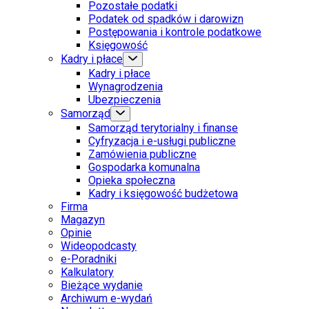
Pozostałe podatki
Podatek od spadków i darowizn
Postępowania i kontrole podatkowe
Księgowość
Kadry i płace
Kadry i płace
Wynagrodzenia
Ubezpieczenia
Samorząd
Samorząd terytorialny i finanse
Cyfryzacja i e-usługi publiczne
Zamówienia publiczne
Gospodarka komunalna
Opieka społeczna
Kadry i księgowość budżetowa
Firma
Magazyn
Opinie
Wideopodcasty
e-Poradniki
Kalkulatory
Bieżące wydanie
Archiwum e-wydań