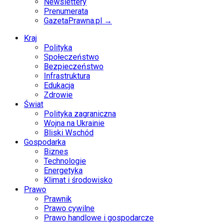
Newslettery
Prenumerata
GazetaPrawna.pl →
Kraj
Polityka
Społeczeństwo
Bezpieczeństwo
Infrastruktura
Edukacja
Zdrowie
Świat
Polityka zagraniczna
Wojna na Ukrainie
Bliski Wschód
Gospodarka
Biznes
Technologie
Energetyka
Klimat i środowisko
Prawo
Prawnik
Prawo cywilne
Prawo handlowe i gospodarcze