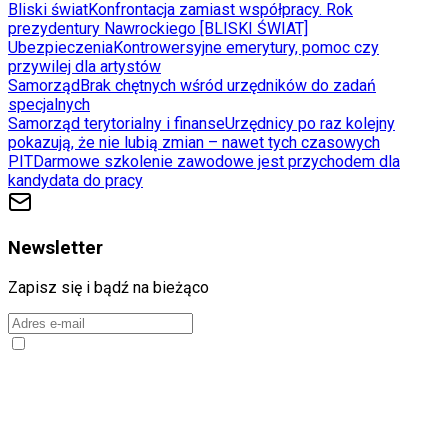
Bliski świat
Konfrontacja zamiast współpracy. Rok
prezydentury Nawrockiego [BLISKI ŚWIAT]
Ubezpieczenia
Kontrowersyjne emerytury, pomoc czy
przywilej dla artystów
Samorząd
Brak chętnych wśród urzędników do zadań
specjalnych
Samorząd terytorialny i finanse
Urzędnicy po raz kolejny
pokazują, że nie lubią zmian – nawet tych czasowych
PIT
Darmowe szkolenie zawodowe jest przychodem dla
kandydata do pracy
Newsletter
Zapisz się i bądź na bieżąco