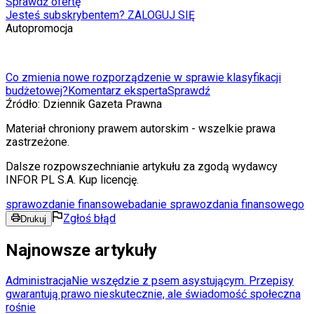
Sprawdź ofertę
Jesteś subskrybentem? ZALOGUJ SIĘ
Autopromocja
Co zmienia nowe rozporządzenie w sprawie klasyfikacji
budżetowej?
Komentarz eksperta
Sprawdź
Źródło:
Dziennik Gazeta Prawna
Materiał chroniony prawem autorskim - wszelkie prawa
zastrzeżone.
Dalsze rozpowszechnianie artykułu za zgodą wydawcy
INFOR PL S.A. Kup licencję.
sprawozdanie finansowe
badanie sprawozdania finansowego
Zgłoś błąd
Drukuj
Najnowsze artykuły
Administracja
Nie wszędzie z psem asystującym. Przepisy
gwarantują prawo nieskutecznie, ale świadomość społeczna
rośnie