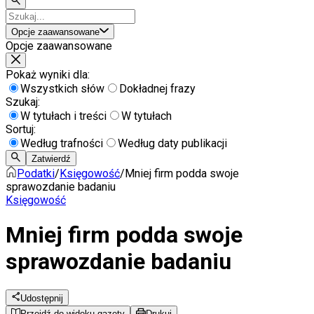
Opcje zaawansowane
Opcje zaawansowane
Pokaż wyniki dla:
Wszystkich słów
Dokładnej frazy
Szukaj:
W tytułach i treści
W tytułach
Sortuj:
Według trafności
Według daty publikacji
Zatwierdź
Podatki
/
Księgowość
/
Mniej firm podda swoje
sprawozdanie badaniu
Księgowość
Mniej firm podda swoje
sprawozdanie badaniu
Udostępnij
Przejdź do widoku gazety
Drukuj