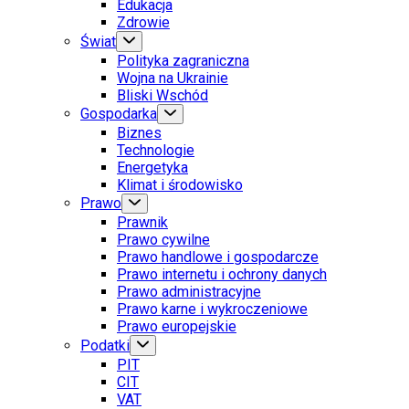
Edukacja
Zdrowie
Świat
Polityka zagraniczna
Wojna na Ukrainie
Bliski Wschód
Gospodarka
Biznes
Technologie
Energetyka
Klimat i środowisko
Prawo
Prawnik
Prawo cywilne
Prawo handlowe i gospodarcze
Prawo internetu i ochrony danych
Prawo administracyjne
Prawo karne i wykroczeniowe
Prawo europejskie
Podatki
PIT
CIT
VAT