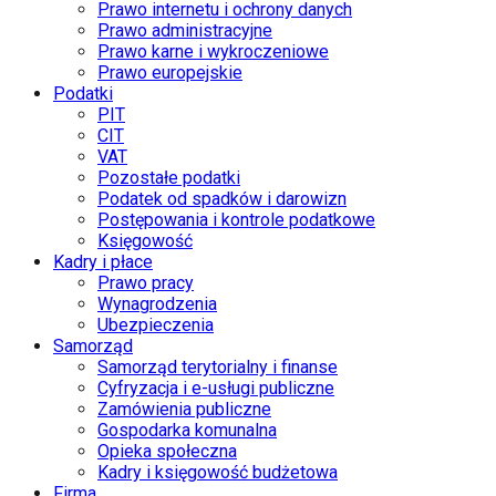
Prawo internetu i ochrony danych
Prawo administracyjne
Prawo karne i wykroczeniowe
Prawo europejskie
Podatki
PIT
CIT
VAT
Pozostałe podatki
Podatek od spadków i darowizn
Postępowania i kontrole podatkowe
Księgowość
Kadry i płace
Prawo pracy
Wynagrodzenia
Ubezpieczenia
Samorząd
Samorząd terytorialny i finanse
Cyfryzacja i e-usługi publiczne
Zamówienia publiczne
Gospodarka komunalna
Opieka społeczna
Kadry i księgowość budżetowa
Firma