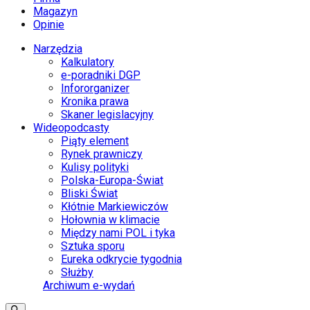
Magazyn
Opinie
Narzędzia
Kalkulatory
e-poradniki DGP
Infororganizer
Kronika prawa
Skaner legislacyjny
Wideopodcasty
Piąty element
Rynek prawniczy
Kulisy polityki
Polska-Europa-Świat
Bliski Świat
Kłótnie Markiewiczów
Hołownia w klimacie
Między nami POL i tyka
Sztuka sporu
Eureka odkrycie tygodnia
Służby
Archiwum e-wydań