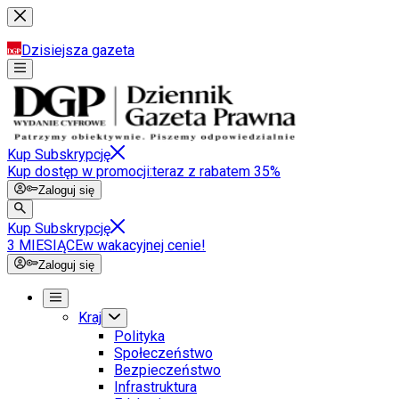
Dzisiejsza gazeta
Kup Subskrypcję
Kup dostęp w promocji:
teraz z rabatem 35%
Zaloguj się
Kup Subskrypcję
3 MIESIĄCE
w wakacyjnej cenie!
Zaloguj się
Kraj
Polityka
Społeczeństwo
Bezpieczeństwo
Infrastruktura