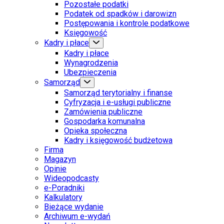
Pozostałe podatki
Podatek od spadków i darowizn
Postępowania i kontrole podatkowe
Księgowość
Kadry i płace
Kadry i płace
Wynagrodzenia
Ubezpieczenia
Samorząd
Samorząd terytorialny i finanse
Cyfryzacja i e-usługi publiczne
Zamówienia publiczne
Gospodarka komunalna
Opieka społeczna
Kadry i księgowość budżetowa
Firma
Magazyn
Opinie
Wideopodcasty
e-Poradniki
Kalkulatory
Bieżące wydanie
Archiwum e-wydań