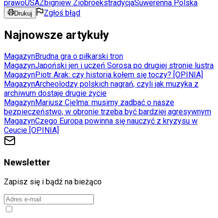
prawo
USA
Zbigniew Ziobro
ekstradycja
Suwerenna Polska
Zgłoś błąd
Drukuj
Najnowsze artykuły
Magazyn
Brudna gra o piłkarski tron
Magazyn
Japoński jen i uczeń Sorosa po drugiej stronie lustra
Magazyn
Piotr Arak: czy historia kołem się toczy? [OPINIA]
Magazyn
Archeolodzy polskich nagrań, czyli jak muzyka z
archiwum dostaje drugie życie
Magazyn
Mariusz Cielma: musimy zadbać o nasze
bezpieczeństwo, w obronie trzeba być bardziej agresywnym
Magazyn
Czego Europa powinna się nauczyć z kryzysu w
Ceucie [OPINIA]
Newsletter
Zapisz się i bądź na bieżąco