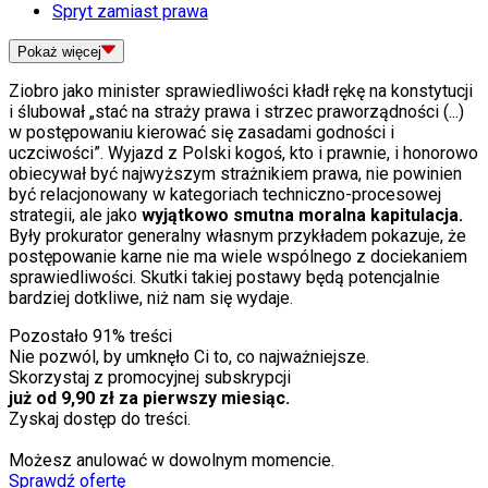
Spryt zamiast prawa
Pokaż
więcej
Ziobro jako minister sprawiedliwości kładł rękę na konstytucji
i ślubował „stać na straży prawa i strzec praworządności (...)
w postępowaniu kierować się zasadami godności i
uczciwości”. Wyjazd z Polski kogoś, kto i prawnie, i honorowo
obiecywał być najwyższym strażnikiem prawa, nie powinien
być relacjonowany w kategoriach techniczno-procesowej
strategii, ale jako
wyjątkowo smutna moralna kapitulacja.
Były prokurator generalny własnym przykładem pokazuje, że
postępowanie karne nie ma wiele wspólnego z dociekaniem
sprawiedliwości. Skutki takiej postawy będą potencjalnie
bardziej dotkliwe, niż nam się wydaje.
Pozostało
91
% treści
Nie pozwól, by umknęło Ci to, co najważniejsze.
Skorzystaj z promocyjnej subskrypcji
już od 9,90 zł za pierwszy miesiąc.
Zyskaj dostęp do treści.
Możesz anulować w dowolnym momencie.
Sprawdź ofertę