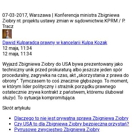
07-03-2017, Warszawa | Konferencja ministra Zbigniewa
Ziobry nt. projektu ustawy zmian w sądownictwie.
KPRM / P.
Tracz
Dawid Kulpa
radca prawny w kancelarii Kulpa Kozak
12 maja, 11:34
12 maja, 11:34
Wyjazd Zbigniewa Ziobry do USA bywa prezentowany jako
techniczny unik przed prokuraturą albo jeszcze jeden spór
proceduralny, zagrywka na czas, akt „skorzystania z prawa do
obrony”. Tymczasem to coś znacznie głębszego. To moment,
w którym lider polityczny i strażnik porządku prawnego
ostatecznie zrywa kontrakt z państwem, któremu ślubował
służyć. To sytuacja kompromitująca.
Skrót artykułu
Dlaczego to nie jest prywatna sprawa Zbigniewa Ziobry
Czy USA to dla Zbigniewa Ziobry bezpieczna przystań?
Pyrrusowe zwycięstwo Zbigniewa Ziobry