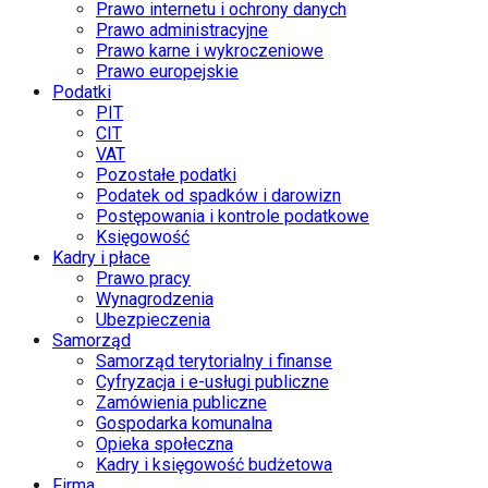
Prawo internetu i ochrony danych
Prawo administracyjne
Prawo karne i wykroczeniowe
Prawo europejskie
Podatki
PIT
CIT
VAT
Pozostałe podatki
Podatek od spadków i darowizn
Postępowania i kontrole podatkowe
Księgowość
Kadry i płace
Prawo pracy
Wynagrodzenia
Ubezpieczenia
Samorząd
Samorząd terytorialny i finanse
Cyfryzacja i e-usługi publiczne
Zamówienia publiczne
Gospodarka komunalna
Opieka społeczna
Kadry i księgowość budżetowa
Firma