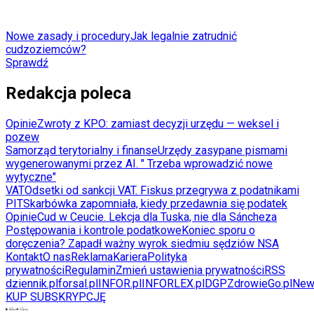
Nowe zasady i procedury
Jak legalnie zatrudnić
cudzoziemców?
Sprawdź
Redakcja poleca
Opinie
Zwroty z KPO: zamiast decyzji urzędu — weksel i
pozew
Samorząd terytorialny i finanse
Urzędy zasypane pismami
wygenerowanymi przez AI. " Trzeba wprowadzić nowe
wytyczne"
VAT
Odsetki od sankcji VAT. Fiskus przegrywa z podatnikami
PIT
Skarbówka zapomniała, kiedy przedawnia się podatek
Opinie
Cud w Ceucie. Lekcja dla Tuska, nie dla Sáncheza
Postępowania i kontrole podatkowe
Koniec sporu o
doręczenia? Zapadł ważny wyrok siedmiu sędziów NSA
Kontakt
O nas
Reklama
Kariera
Polityka
prywatności
Regulamin
Zmień ustawienia prywatności
RSS
dziennik.pl
forsal.pl
INFOR.pl
INFORLEX.pl
DGP
ZdrowieGo.pl
New
KUP SUBSKRYPCJĘ
Pobierz w
Pobierz z