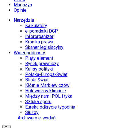
Magazyn
Opinie
Narzędzia
Kalkulatory
e-poradniki DGP
Infororganizer
Kronika prawa
Skaner legislacyjny
Wideopodcasty
Piąty element
Rynek prawniczy
Kulisy polityki
Polska-Europa-Świat
Bliski Świat
Kłótnie Markiewiczów
Hołownia w klimacie
Między nami POL i tyka
Sztuka sporu
Eureka odkrycie tygodnia
Służby
Archiwum e-wydań