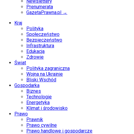
Newslettery
Prenumerata
GazetaPrawna.pl →
Kraj
Polityka
Społeczeństwo
Bezpieczeństwo
Infrastruktura
Edukacja
Zdrowie
Świat
Polityka zagraniczna
Wojna na Ukrainie
Bliski Wschód
Gospodarka
Biznes
Technologie
Energetyka
Klimat i środowisko
Prawo
Prawnik
Prawo cywilne
Prawo handlowe i gospodarcze