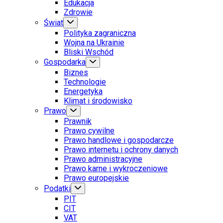
Edukacja
Zdrowie
Świat
Polityka zagraniczna
Wojna na Ukrainie
Bliski Wschód
Gospodarka
Biznes
Technologie
Energetyka
Klimat i środowisko
Prawo
Prawnik
Prawo cywilne
Prawo handlowe i gospodarcze
Prawo internetu i ochrony danych
Prawo administracyjne
Prawo karne i wykroczeniowe
Prawo europejskie
Podatki
PIT
CIT
VAT