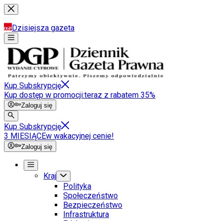
Dzisiejsza gazeta
Kup Subskrypcję
Kup dostęp w promocji:
teraz z rabatem 35%
Zaloguj się
Kup Subskrypcję
3 MIESIĄCE
w wakacyjnej cenie!
Zaloguj się
Kraj
Polityka
Społeczeństwo
Bezpieczeństwo
Infrastruktura