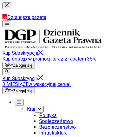
Dzisiejsza gazeta
Kup Subskrypcję
Kup dostęp w promocji:
teraz z rabatem 35%
Zaloguj się
Kup Subskrypcję
3 MIESIĄCE
w wakacyjnej cenie!
Zaloguj się
Kraj
Polityka
Społeczeństwo
Bezpieczeństwo
Infrastruktura