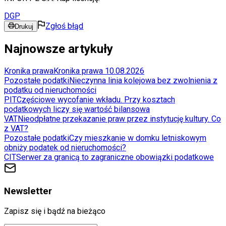
DGP
Zgłoś błąd
Drukuj
Najnowsze artykuły
Kronika prawa
Kronika prawa 10.08.2026
Pozostałe podatki
Nieczynna linia kolejowa bez zwolnienia z
podatku od nieruchomości
PIT
Częściowe wycofanie wkładu. Przy kosztach
podatkowych liczy się wartość bilansowa
VAT
Nieodpłatne przekazanie praw przez instytucję kultury. Co
z VAT?
Pozostałe podatki
Czy mieszkanie w domku letniskowym
obniży podatek od nieruchomości?
CIT
Serwer za granicą to zagraniczne obowiązki podatkowe
Newsletter
Zapisz się i bądź na bieżąco