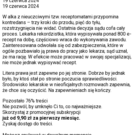
19 czerwca 2024
19 czerwca 2024
W alka z nieuczciwymi tzw. receptomatami przypomina
kontredans – trzy kroki do przodu, pięć do tyłu,
rozstrzygnięcia nie widać. Ostatnia decyzja sądu cofa cały
proces. Lekarka rekordzistka, która wypisywała ponad 800 e-
recept na dobę, częściowo wraca do wykonywania zawodu.
Zainteresowana odwołała się od zabezpieczenia, które w
ogóle pozbawiało ją prawa do pracy jako lekarza; sąd uznał,
że ma rację. W efekcie może pracować w swojej specjalizacji,
nie może jednak wypisywać recept.
Litera prawa jest zapewne po jej stronie. Dobrze by jednak
było, by ktoś stał po stronie poczucia sprawiedliwości.
Środowisko lekarskie w nieoficjalnych rozmowach zapewnia,
że chce się oczyścić. Na zapewnieniach się kończy.
Pozostało
76
% treści
Nie pozwól, by umknęło Ci to, co najważniejsze.
Skorzystaj z promocyjnej subskrypcji
już od 9,90 zł za pierwszy miesiąc.
Zyskaj dostęp do treści.