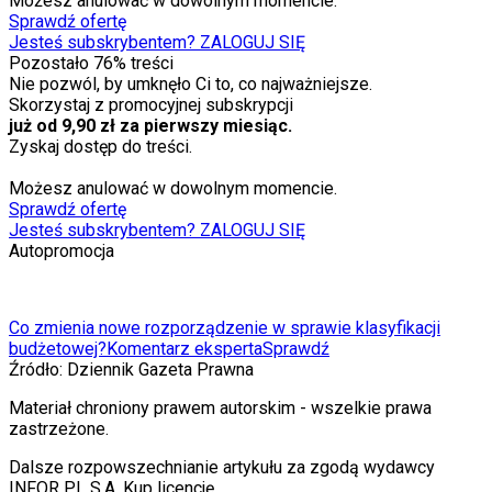
Możesz anulować w dowolnym momencie.
Sprawdź ofertę
Jesteś subskrybentem? ZALOGUJ SIĘ
Pozostało
76
% treści
Nie pozwól, by umknęło Ci to, co najważniejsze.
Skorzystaj z promocyjnej subskrypcji
już od 9,90 zł za pierwszy miesiąc.
Zyskaj dostęp do treści.
Możesz anulować w dowolnym momencie.
Sprawdź ofertę
Jesteś subskrybentem? ZALOGUJ SIĘ
Autopromocja
Co zmienia nowe rozporządzenie w sprawie klasyfikacji
budżetowej?
Komentarz eksperta
Sprawdź
Źródło:
Dziennik Gazeta Prawna
Materiał chroniony prawem autorskim - wszelkie prawa
zastrzeżone.
Dalsze rozpowszechnianie artykułu za zgodą wydawcy
INFOR PL S.A. Kup licencję.