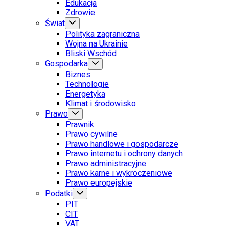
Edukacja
Zdrowie
Świat
Polityka zagraniczna
Wojna na Ukrainie
Bliski Wschód
Gospodarka
Biznes
Technologie
Energetyka
Klimat i środowisko
Prawo
Prawnik
Prawo cywilne
Prawo handlowe i gospodarcze
Prawo internetu i ochrony danych
Prawo administracyjne
Prawo karne i wykroczeniowe
Prawo europejskie
Podatki
PIT
CIT
VAT