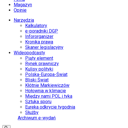
Magazyn
Opinie
Narzędzia
Kalkulatory
e-poradniki DGP
Infororganizer
Kronika prawa
Skaner legislacyjny
Wideopodcasty
Piąty element
Rynek prawniczy
Kulisy polityki
Polska-Europa-Świat
Bliski Świat
Kłótnie Markiewiczów
Hołownia w klimacie
Między nami POL i tyka
Sztuka sporu
Eureka odkrycie tygodnia
Służby
Archiwum e-wydań