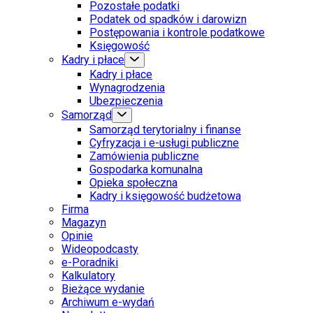
Pozostałe podatki
Podatek od spadków i darowizn
Postępowania i kontrole podatkowe
Księgowość
Kadry i płace
Kadry i płace
Wynagrodzenia
Ubezpieczenia
Samorząd
Samorząd terytorialny i finanse
Cyfryzacja i e-usługi publiczne
Zamówienia publiczne
Gospodarka komunalna
Opieka społeczna
Kadry i księgowość budżetowa
Firma
Magazyn
Opinie
Wideopodcasty
e-Poradniki
Kalkulatory
Bieżące wydanie
Archiwum e-wydań