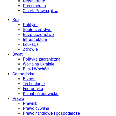
Newslettery
Prenumerata
GazetaPrawna.pl →
Kraj
Polityka
Społeczeństwo
Bezpieczeństwo
Infrastruktura
Edukacja
Zdrowie
Świat
Polityka zagraniczna
Wojna na Ukrainie
Bliski Wschód
Gospodarka
Biznes
Technologie
Energetyka
Klimat i środowisko
Prawo
Prawnik
Prawo cywilne
Prawo handlowe i gospodarcze