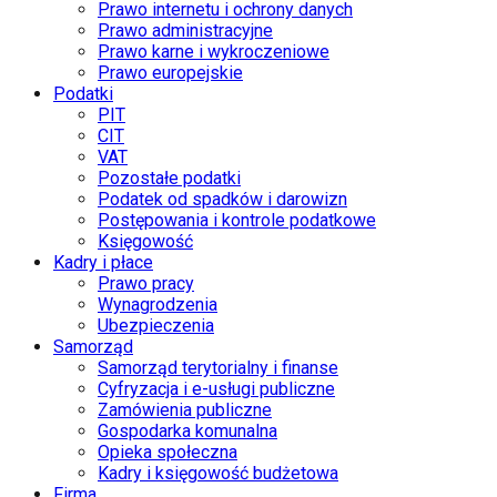
Prawo internetu i ochrony danych
Prawo administracyjne
Prawo karne i wykroczeniowe
Prawo europejskie
Podatki
PIT
CIT
VAT
Pozostałe podatki
Podatek od spadków i darowizn
Postępowania i kontrole podatkowe
Księgowość
Kadry i płace
Prawo pracy
Wynagrodzenia
Ubezpieczenia
Samorząd
Samorząd terytorialny i finanse
Cyfryzacja i e-usługi publiczne
Zamówienia publiczne
Gospodarka komunalna
Opieka społeczna
Kadry i księgowość budżetowa
Firma