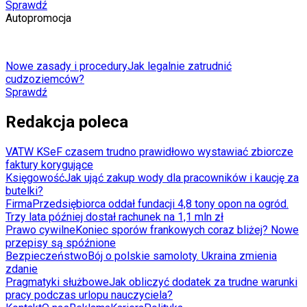
Sprawdź
Autopromocja
Nowe zasady i procedury
Jak legalnie zatrudnić
cudzoziemców?
Sprawdź
Redakcja poleca
VAT
W KSeF czasem trudno prawidłowo wystawiać zbiorcze
faktury korygujące
Księgowość
Jak ująć zakup wody dla pracowników i kaucję za
butelki?
Firma
Przedsiębiorca oddał fundacji 4,8 tony opon na ogród.
Trzy lata później dostał rachunek na 1,1 mln zł
Prawo cywilne
Koniec sporów frankowych coraz bliżej? Nowe
przepisy są spóźnione
Bezpieczeństwo
Bój o polskie samoloty. Ukraina zmienia
zdanie
Pragmatyki służbowe
Jak obliczyć dodatek za trudne warunki
pracy podczas urlopu nauczyciela?