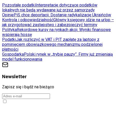
Pozostałe podatki
Interpretacje dotyczące podatków
lokalnych nie będą wydawane już przez samorządy
Opinie
PiS chce deportacji. Dostanie radykalizację Ukraińców
Kontrola i odpowiedzialność
Główny księgowy idzie na urlop –
jak przygotować zastępstwo i zabezpieczyć terminy
Polityka
Rekordowe kursy na rynkach akcji. Wyniki finansowe
wspierają hossę
Podatki
Jak rozliczyć w VAT i PIT zapłatę za laptopy z
pominięciem obowiązkowego mechanizmu podzielonej
płatności
Gospodarka
Polski rynek w „trybie pauzy”. Firmy już zmieniają
model funkcjonowania
Newsletter
Zapisz się i bądź na bieżąco