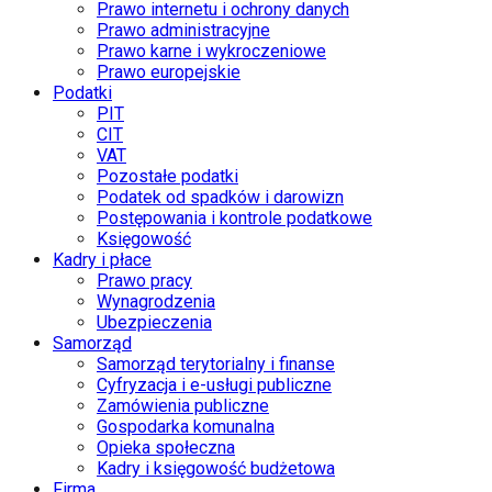
Prawo internetu i ochrony danych
Prawo administracyjne
Prawo karne i wykroczeniowe
Prawo europejskie
Podatki
PIT
CIT
VAT
Pozostałe podatki
Podatek od spadków i darowizn
Postępowania i kontrole podatkowe
Księgowość
Kadry i płace
Prawo pracy
Wynagrodzenia
Ubezpieczenia
Samorząd
Samorząd terytorialny i finanse
Cyfryzacja i e-usługi publiczne
Zamówienia publiczne
Gospodarka komunalna
Opieka społeczna
Kadry i księgowość budżetowa
Firma