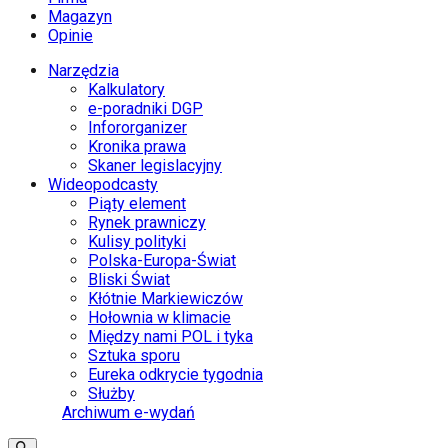
Magazyn
Opinie
Narzędzia
Kalkulatory
e-poradniki DGP
Infororganizer
Kronika prawa
Skaner legislacyjny
Wideopodcasty
Piąty element
Rynek prawniczy
Kulisy polityki
Polska-Europa-Świat
Bliski Świat
Kłótnie Markiewiczów
Hołownia w klimacie
Między nami POL i tyka
Sztuka sporu
Eureka odkrycie tygodnia
Służby
Archiwum e-wydań