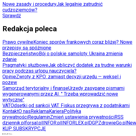
Nowe zasady i procedury
Jak legalnie zatrudnić
cudzoziemców?
Sprawdź
Redakcja poleca
Prawo cywilne
Koniec sporów frankowych coraz bliżej? Nowe
przepisy są spóźnione
Bezpieczeństwo
Bój o polskie samoloty. Ukraina zmienia
zdanie
Pragmatyki służbowe
Jak obliczyć dodatek za trudne warunki
pracy podczas urlopu nauczyciela?
Opinie
Zwroty z KPO: zamiast decyzji urzędu — weksel i
pozew
Samorząd terytorialny i finanse
Urzędy zasypane pismami
wygenerowanymi przez AI. " Trzeba wprowadzić nowe
wytyczne"
VAT
Odsetki od sankcji VAT. Fiskus przegrywa z podatnikami
Kontakt
O nas
Reklama
Kariera
Polityka
prywatności
Regulamin
Zmień ustawienia prywatności
RSS
dziennik.pl
forsal.pl
INFOR.pl
INFORLEX.pl
DGP
ZdrowieGo.pl
New
KUP SUBSKRYPCJĘ
Pobierz w
Pobierz z