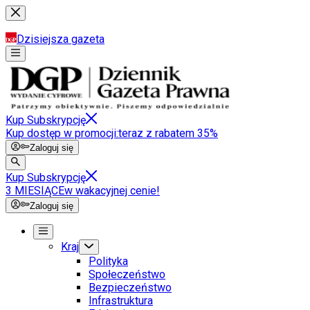
Dzisiejsza gazeta
Kup Subskrypcję
Kup dostęp w promocji:
teraz z rabatem 35%
Zaloguj się
Kup Subskrypcję
3 MIESIĄCE
w wakacyjnej cenie!
Zaloguj się
Kraj
Polityka
Społeczeństwo
Bezpieczeństwo
Infrastruktura