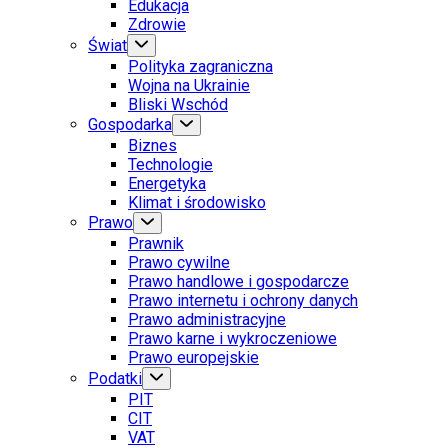
Edukacja
Zdrowie
Świat
Polityka zagraniczna
Wojna na Ukrainie
Bliski Wschód
Gospodarka
Biznes
Technologie
Energetyka
Klimat i środowisko
Prawo
Prawnik
Prawo cywilne
Prawo handlowe i gospodarcze
Prawo internetu i ochrony danych
Prawo administracyjne
Prawo karne i wykroczeniowe
Prawo europejskie
Podatki
PIT
CIT
VAT