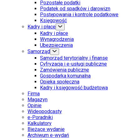
Pozostałe podatki
Podatek od spadków i darowizn
Postępowania i kontrole podatkowe
Księgowość
Kadry i płace
Kadry i płace
Wynagrodzenia
Ubezpieczenia
Samorząd
Samorząd terytorialny i finanse
Cyfryzacja i e-usługi publiczne
Zamówienia publiczne
Gospodarka komunalna
Opieka społeczna
Kadry i księgowość budżetowa
Firma
Magazyn
Opinie
Wideopodcasty
e-Poradniki
Kalkulatory
Bieżące wydanie
Archiwum e-wydań