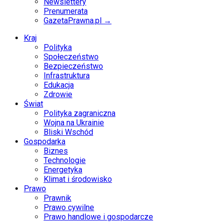
Newslettery
Prenumerata
GazetaPrawna.pl →
Kraj
Polityka
Społeczeństwo
Bezpieczeństwo
Infrastruktura
Edukacja
Zdrowie
Świat
Polityka zagraniczna
Wojna na Ukrainie
Bliski Wschód
Gospodarka
Biznes
Technologie
Energetyka
Klimat i środowisko
Prawo
Prawnik
Prawo cywilne
Prawo handlowe i gospodarcze