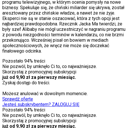
programu telewizyjnego, w którym ocenia pomysły na nowe
biznesy. Spekuluje się, że chiński miliarder się ukrywa, został
aresztowany przez chińskie władze, a nawet że nie żyje.
Eksperci nie są w stanie oszacować, która z tych opcji jest
najbardziej prawdopodobna. Rzecznik Jacka Ma twierdzi, że
były szef Alibaby nie mógł uczestniczyć w nagraniu programu
z powodu niezgodności terminów w kalendarzu, co nie brzmi
przekonująco. Wcześniej pisał on bowiem w mediach
społecznościowych, że wręcz nie może się doczekać
finałowego odcinka.
Pozostało
94
% treści
Nie pozwól, by umknęło Ci to, co najważniejsze.
Skorzystaj z promocyjnej subskrypcji
już od 9,90 zł za pierwszy miesiąc.
Zyskaj dostęp do treści.
Możesz anulować w dowolnym momencie.
Sprawdź ofertę
Jesteś subskrybentem? ZALOGUJ SIĘ
Pozostało
94
% treści
Nie pozwól, by umknęło Ci to, co najważniejsze.
Skorzystaj z promocyjnej subskrypcji
już od 9,90 zł za pierwszy miesiąc.