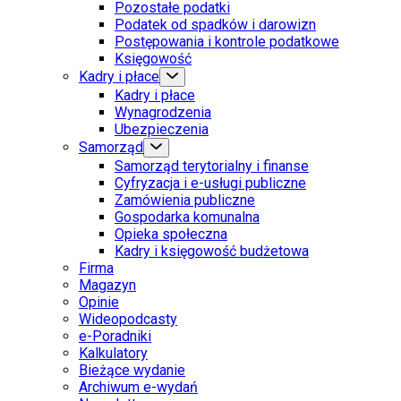
Pozostałe podatki
Podatek od spadków i darowizn
Postępowania i kontrole podatkowe
Księgowość
Kadry i płace
Kadry i płace
Wynagrodzenia
Ubezpieczenia
Samorząd
Samorząd terytorialny i finanse
Cyfryzacja i e-usługi publiczne
Zamówienia publiczne
Gospodarka komunalna
Opieka społeczna
Kadry i księgowość budżetowa
Firma
Magazyn
Opinie
Wideopodcasty
e-Poradniki
Kalkulatory
Bieżące wydanie
Archiwum e-wydań