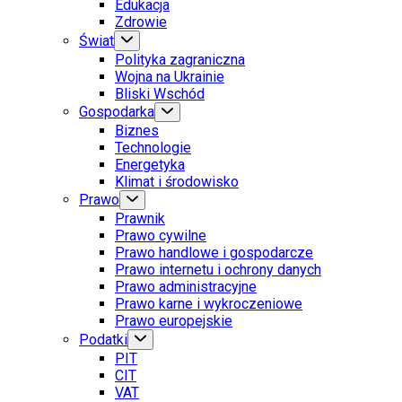
Edukacja
Zdrowie
Świat
Polityka zagraniczna
Wojna na Ukrainie
Bliski Wschód
Gospodarka
Biznes
Technologie
Energetyka
Klimat i środowisko
Prawo
Prawnik
Prawo cywilne
Prawo handlowe i gospodarcze
Prawo internetu i ochrony danych
Prawo administracyjne
Prawo karne i wykroczeniowe
Prawo europejskie
Podatki
PIT
CIT
VAT