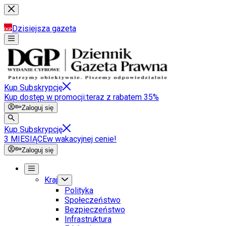
Dzisiejsza gazeta
Kup Subskrypcję
Kup dostęp w promocji:
teraz z rabatem 35%
Zaloguj się
Kup Subskrypcję
3 MIESIĄCE
w wakacyjnej cenie!
Zaloguj się
Kraj
Polityka
Społeczeństwo
Bezpieczeństwo
Infrastruktura