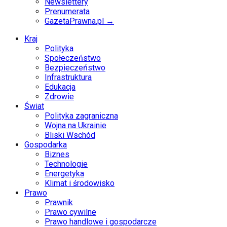
Newslettery
Prenumerata
GazetaPrawna.pl →
Kraj
Polityka
Społeczeństwo
Bezpieczeństwo
Infrastruktura
Edukacja
Zdrowie
Świat
Polityka zagraniczna
Wojna na Ukrainie
Bliski Wschód
Gospodarka
Biznes
Technologie
Energetyka
Klimat i środowisko
Prawo
Prawnik
Prawo cywilne
Prawo handlowe i gospodarcze