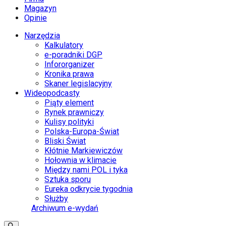
Magazyn
Opinie
Narzędzia
Kalkulatory
e-poradniki DGP
Infororganizer
Kronika prawa
Skaner legislacyjny
Wideopodcasty
Piąty element
Rynek prawniczy
Kulisy polityki
Polska-Europa-Świat
Bliski Świat
Kłótnie Markiewiczów
Hołownia w klimacie
Między nami POL i tyka
Sztuka sporu
Eureka odkrycie tygodnia
Służby
Archiwum e-wydań