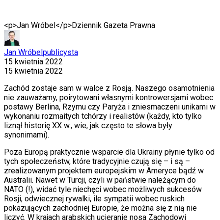
<p>Jan Wróbel</p>
Dziennik Gazeta Prawna
Jan Wróbel
publicysta
15 kwietnia 2022
15 kwietnia 2022
Zachód zostaje sam w walce z Rosją. Naszego osamotnienia
nie zauważamy, poirytowani własnymi kontrowersjami wobec
postawy Berlina, Rzymu czy Paryża i zniesmaczeni unikami w
wykonaniu rozmaitych tchórzy i realistów (każdy, kto tylko
liznął historię XX w., wie, jak często te słowa były
synonimami).
Poza Europą praktycznie wsparcie dla Ukrainy płynie tylko od
tych społeczeństw, które tradycyjnie czują się – i są –
zrealizowanym projektem europejskim w Ameryce bądź w
Australii. Nawet w Turcji, czyli w państwie należącym do
NATO (!), widać tyle niechęci wobec możliwych sukcesów
Rosji, odwiecznej rywalki, ile sympatii wobec ruskich
pokazujących zachodniej Europie, że można się z nią nie
liczyć. W krajach arabskich ucieranie nosa Zachodowi