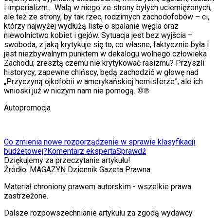
i
imperializm… Walą w niego ze strony byłych uciemiężonych,
ale też ze strony, by tak rzec, rodzimych zachodofobów – ci,
którzy najwyżej wydłużą listę o spalanie węgla oraz
niewolnictwo kobiet i gejów. Sytuacja jest bez wyjścia –
swoboda, z jaką krytykuje się to, co własne, faktycznie była i
jest niezbywalnym punktem w dekalogu wolnego człowieka
Zachodu; zresztą czemu nie krytykować rasizmu? Przyszli
historycy, zapewne chińscy, będą zachodzić w głowę nad
„Przyczyną ojkofobii w amerykańskiej hemisferze”, ale ich
wnioski już w niczym nam nie pomogą.
©
℗
Autopromocja
Co zmienia nowe rozporządzenie w sprawie klasyfikacji
budżetowej?
Komentarz eksperta
Sprawdź
Dziękujemy za przeczytanie artykułu!
Źródło:
MAGAZYN Dziennik Gazeta Prawna
Materiał chroniony prawem autorskim - wszelkie prawa
zastrzeżone.
Dalsze rozpowszechnianie artykułu za zgodą wydawcy