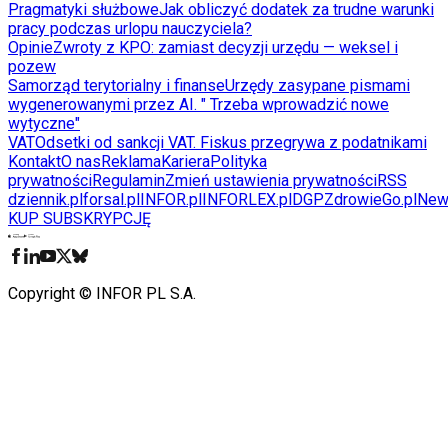
Pragmatyki służbowe
Jak obliczyć dodatek za trudne warunki
pracy podczas urlopu nauczyciela?
Opinie
Zwroty z KPO: zamiast decyzji urzędu — weksel i
pozew
Samorząd terytorialny i finanse
Urzędy zasypane pismami
wygenerowanymi przez AI. " Trzeba wprowadzić nowe
wytyczne"
VAT
Odsetki od sankcji VAT. Fiskus przegrywa z podatnikami
Kontakt
O nas
Reklama
Kariera
Polityka
prywatności
Regulamin
Zmień ustawienia prywatności
RSS
dziennik.pl
forsal.pl
INFOR.pl
INFORLEX.pl
DGP
ZdrowieGo.pl
New
KUP SUBSKRYPCJĘ
Pobierz w
Pobierz z
Copyright © INFOR PL S.A.