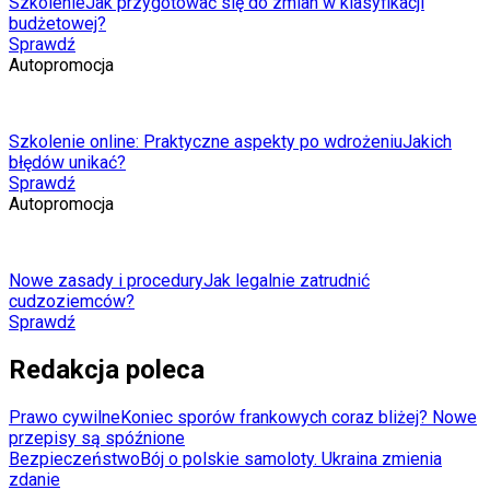
Szkolenie
Jak przygotować się do zmian w klasyfikacji
budżetowej?
Sprawdź
Autopromocja
Szkolenie online: Praktyczne aspekty po wdrożeniu
Jakich
błędów unikać?
Sprawdź
Autopromocja
Nowe zasady i procedury
Jak legalnie zatrudnić
cudzoziemców?
Sprawdź
Redakcja poleca
Prawo cywilne
Koniec sporów frankowych coraz bliżej? Nowe
przepisy są spóźnione
Bezpieczeństwo
Bój o polskie samoloty. Ukraina zmienia
zdanie