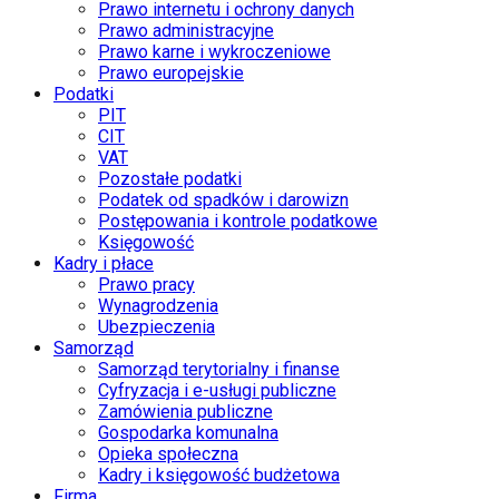
Prawo internetu i ochrony danych
Prawo administracyjne
Prawo karne i wykroczeniowe
Prawo europejskie
Podatki
PIT
CIT
VAT
Pozostałe podatki
Podatek od spadków i darowizn
Postępowania i kontrole podatkowe
Księgowość
Kadry i płace
Prawo pracy
Wynagrodzenia
Ubezpieczenia
Samorząd
Samorząd terytorialny i finanse
Cyfryzacja i e-usługi publiczne
Zamówienia publiczne
Gospodarka komunalna
Opieka społeczna
Kadry i księgowość budżetowa
Firma