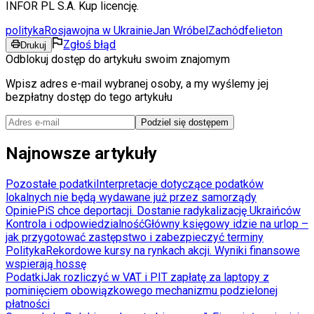
INFOR PL S.A. Kup licencję.
polityka
Rosja
wojna w Ukrainie
Jan Wróbel
Zachód
felieton
Zgłoś błąd
Drukuj
Odblokuj dostęp do artykułu swoim znajomym
Wpisz adres e-mail wybranej osoby, a my wyślemy jej
bezpłatny dostęp do tego artykułu
Podziel się dostępem
Najnowsze artykuły
Pozostałe podatki
Interpretacje dotyczące podatków
lokalnych nie będą wydawane już przez samorządy
Opinie
PiS chce deportacji. Dostanie radykalizację Ukraińców
Kontrola i odpowiedzialność
Główny księgowy idzie na urlop –
jak przygotować zastępstwo i zabezpieczyć terminy
Polityka
Rekordowe kursy na rynkach akcji. Wyniki finansowe
wspierają hossę
Podatki
Jak rozliczyć w VAT i PIT zapłatę za laptopy z
pominięciem obowiązkowego mechanizmu podzielonej
płatności