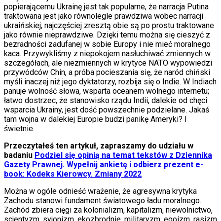
popierającemu Ukrainę jest tak popularne, że narracja Putina
traktowana jest jako równolegle prawdziwa wobec narracji
ukraińskiej; najczęściej zresztą obie są po prostu traktowane
jako równie nieprawdziwe. Dzięki temu można się cieszyć z
bezradności zadufanej w sobie Europy i
nie mieć moralnego
kaca. Przywykliśmy z niepokojem nasłuchiwać zmiennych w
szczegółach, ale niezmiennych w krytyce NATO wypowiedzi
przywódców Chin, a próba pocieszania się, że naród chiński
myśli inaczej niż jego dyktatorzy, rozbija się o Indie. W Indiach
panuje wolność słowa, wsparta oceanem wolnego internetu;
łatwo dostrzec, że stanowisko rządu Indii, dalekie od chęci
wsparcia Ukrainy, jest dość powszechnie podzielane. Jakaś
tam wojna w dalekiej Europie budzi panikę Ameryki? I
świetnie.
Przeczytałeś ten artykuł, zapraszamy do udziału w
badaniu
Podziel się opinią na temat tekstów z Dziennika
Gazety Prawnej. Wypełnij ankietę i odbierz prezent e-
book: Kodeks Kierowcy. Zmiany 2022
Można w ogóle odnieść wrażenie, że agresywna krytyka
Zachodu stanowi fundament światowego ładu moralnego.
Zachód zbiera cięgi za kolonializm, kapitalizm, niewolnictwo,
scjentyzm, syjonizm, ekozbrodnie, militaryzm, egoizm, rasizm