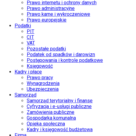
Prawo internetu i ochrony danych
Prawo administracyjne
Prawo karne i wykroczeniowe
Prawo europejskie
Podatki
PIT
CIT
VAT
Pozostałe podatki
Podatek od spadków i darowizn
Postępowania i kontrole podatkowe
Księgowość
Kadry i płace
Prawo pracy
Wynagrodzenia
Ubezpieczenia
Samorząd
Samorząd terytorialny i finanse
Cyfryzacja i e-usługi publiczne
Zamówienia publiczne
Gospodarka komunalna
Opieka społeczna
Kadry i księgowość budżetowa
Firma