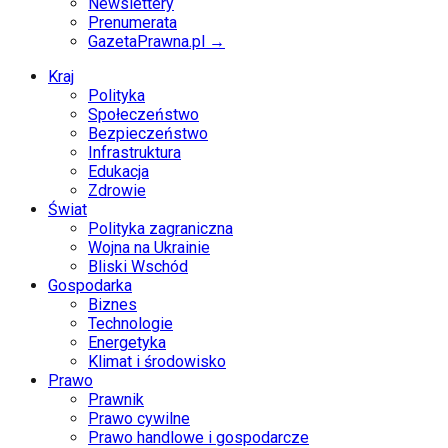
Newslettery
Prenumerata
GazetaPrawna.pl →
Kraj
Polityka
Społeczeństwo
Bezpieczeństwo
Infrastruktura
Edukacja
Zdrowie
Świat
Polityka zagraniczna
Wojna na Ukrainie
Bliski Wschód
Gospodarka
Biznes
Technologie
Energetyka
Klimat i środowisko
Prawo
Prawnik
Prawo cywilne
Prawo handlowe i gospodarcze