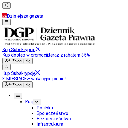
Dzisiejsza gazeta
Kup Subskrypcję
Kup dostęp w promocji:
teraz z rabatem 35%
Zaloguj się
Kup Subskrypcję
3 MIESIĄCE
w wakacyjnej cenie!
Zaloguj się
Kraj
Polityka
Społeczeństwo
Bezpieczeństwo
Infrastruktura