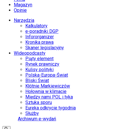
Magazyn
Opinie
Narzędzia
Kalkulatory
e-poradniki DGP
Infororganizer
Kronika prawa
Skaner legislacyjny
Wideopodcasty
Piąty element
Rynek prawniczy
Kulisy polityki
Polska-Europa-Świat
Bliski Świat
Kłótnie Markiewiczów
Hołownia w klimacie
Między nami POL i tyka
Sztuka sporu
Eureka odkrycie tygodnia
Służby
Archiwum e-wydań