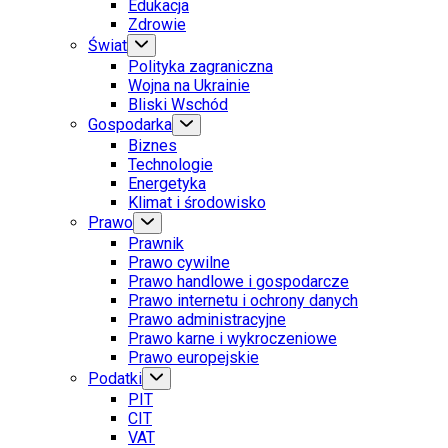
Edukacja
Zdrowie
Świat
Polityka zagraniczna
Wojna na Ukrainie
Bliski Wschód
Gospodarka
Biznes
Technologie
Energetyka
Klimat i środowisko
Prawo
Prawnik
Prawo cywilne
Prawo handlowe i gospodarcze
Prawo internetu i ochrony danych
Prawo administracyjne
Prawo karne i wykroczeniowe
Prawo europejskie
Podatki
PIT
CIT
VAT