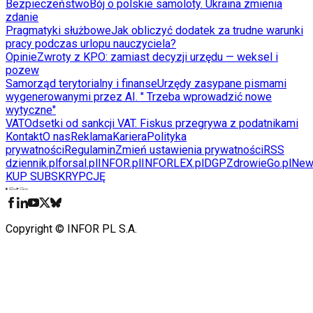
Bezpieczeństwo
Bój o polskie samoloty. Ukraina zmienia
zdanie
Pragmatyki służbowe
Jak obliczyć dodatek za trudne warunki
pracy podczas urlopu nauczyciela?
Opinie
Zwroty z KPO: zamiast decyzji urzędu — weksel i
pozew
Samorząd terytorialny i finanse
Urzędy zasypane pismami
wygenerowanymi przez AI. " Trzeba wprowadzić nowe
wytyczne"
VAT
Odsetki od sankcji VAT. Fiskus przegrywa z podatnikami
Kontakt
O nas
Reklama
Kariera
Polityka
prywatności
Regulamin
Zmień ustawienia prywatności
RSS
dziennik.pl
forsal.pl
INFOR.pl
INFORLEX.pl
DGP
ZdrowieGo.pl
New
KUP SUBSKRYPCJĘ
Pobierz w
Pobierz z
Copyright © INFOR PL S.A.