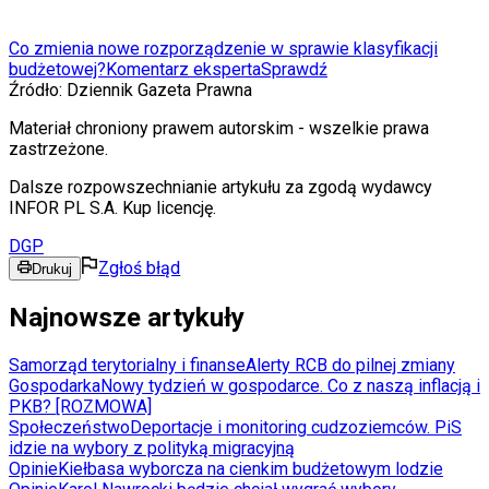
Co zmienia nowe rozporządzenie w sprawie klasyfikacji
budżetowej?
Komentarz eksperta
Sprawdź
Źródło:
Dziennik Gazeta Prawna
Materiał chroniony prawem autorskim - wszelkie prawa
zastrzeżone.
Dalsze rozpowszechnianie artykułu za zgodą wydawcy
INFOR PL S.A. Kup licencję.
DGP
Zgłoś błąd
Drukuj
Najnowsze artykuły
Samorząd terytorialny i finanse
Alerty RCB do pilnej zmiany
Gospodarka
Nowy tydzień w gospodarce. Co z naszą inflacją i
PKB? [ROZMOWA]
Społeczeństwo
Deportacje i monitoring cudzoziemców. PiS
idzie na wybory z polityką migracyjną
Opinie
Kiełbasa wyborcza na cienkim budżetowym lodzie