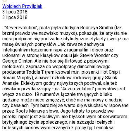
Wojciech Przylipiak
3 lipca 2018
3 lipca 2018
. "4everevolution", piąta płyta studyjna Rodneya Smitha (tak
brzmi prawdziwe nazwisko muzyka), pokazuje, że artysta nie
musi podpinać się pod żadne stylistyczne etykiety i wciąż ma
masę świeżych pomysłów. Jak zawsze zachwyca
inteligentnym łączeniem rapu z ragamuffin i disco oraz
ukłonami w stronę klasyków soulu jak Stevie Wonder czy
George Clinton. Ale nie boi się flirtować z popowymi
melodiami, zaprasza do współpracy dancehallowego
producenta Toddla T (remiksował m.in. piosenki Hot Chip i
Roisin Murphy), a nawet członków rockowej grupy Skunk
Anansie. Eklektyzm godny najwyższych pochwał, ale też
chwilami przytłaczający - na "4everevolution" pomysłów jest
wręcz za dużo. 19 numerów, łącznie trwających blisko
godzinę, może nieco zmęczyć, choć nie ma mowy o nudzie
czy banałach. Tym bardziej że warto się wsłuchać w rapowane
przez Roots Manuvę słowa. Jego teksty to prawdziwe
perełki: raper jest złośliwym, ale błyskotliwym obserwatorem
brytyjskiego życia społecznego, nie szczędzi celnych i
bolesnych ciosów wymierzanych z precyzją Lennoksa