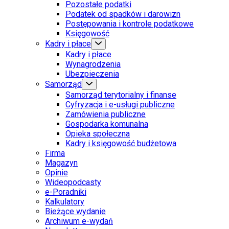
Pozostałe podatki
Podatek od spadków i darowizn
Postępowania i kontrole podatkowe
Księgowość
Kadry i płace
Kadry i płace
Wynagrodzenia
Ubezpieczenia
Samorząd
Samorząd terytorialny i finanse
Cyfryzacja i e-usługi publiczne
Zamówienia publiczne
Gospodarka komunalna
Opieka społeczna
Kadry i księgowość budżetowa
Firma
Magazyn
Opinie
Wideopodcasty
e-Poradniki
Kalkulatory
Bieżące wydanie
Archiwum e-wydań