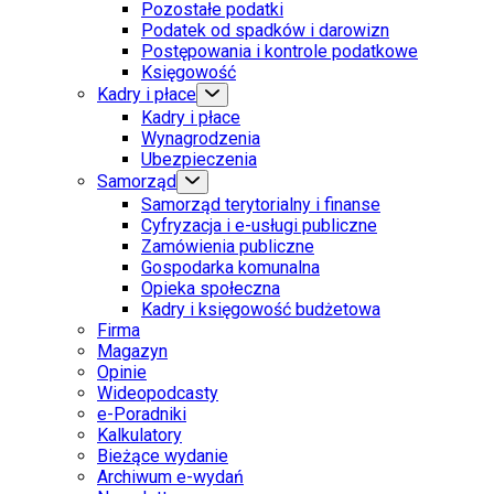
Pozostałe podatki
Podatek od spadków i darowizn
Postępowania i kontrole podatkowe
Księgowość
Kadry i płace
Kadry i płace
Wynagrodzenia
Ubezpieczenia
Samorząd
Samorząd terytorialny i finanse
Cyfryzacja i e-usługi publiczne
Zamówienia publiczne
Gospodarka komunalna
Opieka społeczna
Kadry i księgowość budżetowa
Firma
Magazyn
Opinie
Wideopodcasty
e-Poradniki
Kalkulatory
Bieżące wydanie
Archiwum e-wydań