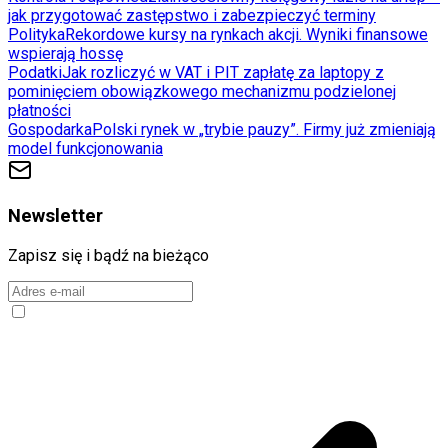
jak przygotować zastępstwo i zabezpieczyć terminy
Polityka
Rekordowe kursy na rynkach akcji. Wyniki finansowe
wspierają hossę
Podatki
Jak rozliczyć w VAT i PIT zapłatę za laptopy z
pominięciem obowiązkowego mechanizmu podzielonej
płatności
Gospodarka
Polski rynek w „trybie pauzy”. Firmy już zmieniają
model funkcjonowania
Newsletter
Zapisz się i bądź na bieżąco