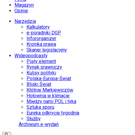
Magazyn
Opinie
Narzędzia
Kalkulatory
e-poradniki DGP
Infororganizer
Kronika prawa
Skaner legislacyjny
Wideopodcasty
Piąty element
Rynek prawniczy
Kulisy polityki
Polska-Europa-Świat
Bliski Świat
Kłótnie Markiewiczów
Hołownia w klimacie
Między nami POL i tyka
Sztuka sporu
Eureka odkrycie tygodnia
Służby
Archiwum e-wydań