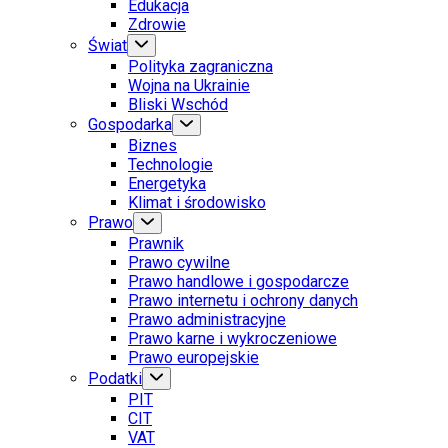
Edukacja
Zdrowie
Świat
Polityka zagraniczna
Wojna na Ukrainie
Bliski Wschód
Gospodarka
Biznes
Technologie
Energetyka
Klimat i środowisko
Prawo
Prawnik
Prawo cywilne
Prawo handlowe i gospodarcze
Prawo internetu i ochrony danych
Prawo administracyjne
Prawo karne i wykroczeniowe
Prawo europejskie
Podatki
PIT
CIT
VAT