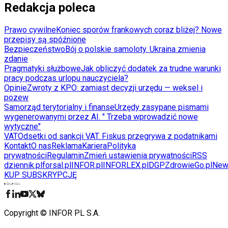
Redakcja poleca
Prawo cywilne
Koniec sporów frankowych coraz bliżej? Nowe
przepisy są spóźnione
Bezpieczeństwo
Bój o polskie samoloty. Ukraina zmienia
zdanie
Pragmatyki służbowe
Jak obliczyć dodatek za trudne warunki
pracy podczas urlopu nauczyciela?
Opinie
Zwroty z KPO: zamiast decyzji urzędu — weksel i
pozew
Samorząd terytorialny i finanse
Urzędy zasypane pismami
wygenerowanymi przez AI. " Trzeba wprowadzić nowe
wytyczne"
VAT
Odsetki od sankcji VAT. Fiskus przegrywa z podatnikami
Kontakt
O nas
Reklama
Kariera
Polityka
prywatności
Regulamin
Zmień ustawienia prywatności
RSS
dziennik.pl
forsal.pl
INFOR.pl
INFORLEX.pl
DGP
ZdrowieGo.pl
New
KUP SUBSKRYPCJĘ
Pobierz w
Pobierz z
Copyright © INFOR PL S.A.