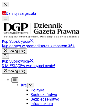
Dzisiejsza gazeta
Kup Subskrypcję
Kup dostęp w promocji:
teraz z rabatem 35%
Zaloguj się
Kup Subskrypcję
3 MIESIĄCE
w wakacyjnej cenie!
Zaloguj się
Kraj
Polityka
Społeczeństwo
Bezpieczeństwo
Infrastruktura