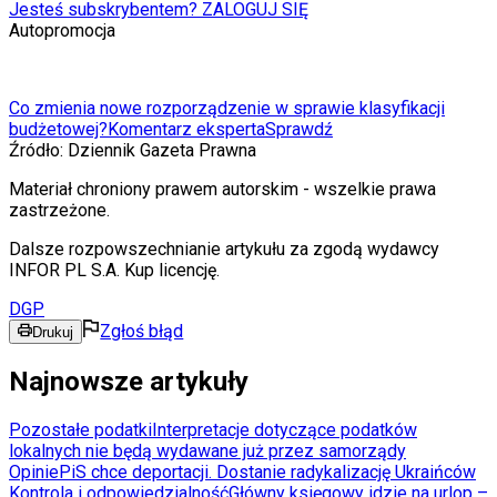
Jesteś subskrybentem? ZALOGUJ SIĘ
Autopromocja
Co zmienia nowe rozporządzenie w sprawie klasyfikacji
budżetowej?
Komentarz eksperta
Sprawdź
Źródło:
Dziennik Gazeta Prawna
Materiał chroniony prawem autorskim - wszelkie prawa
zastrzeżone.
Dalsze rozpowszechnianie artykułu za zgodą wydawcy
INFOR PL S.A. Kup licencję.
DGP
Zgłoś błąd
Drukuj
Najnowsze artykuły
Pozostałe podatki
Interpretacje dotyczące podatków
lokalnych nie będą wydawane już przez samorządy
Opinie
PiS chce deportacji. Dostanie radykalizację Ukraińców
Kontrola i odpowiedzialność
Główny księgowy idzie na urlop –