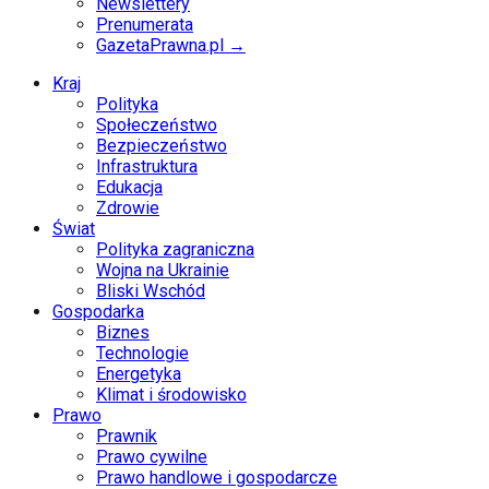
Newslettery
Prenumerata
GazetaPrawna.pl →
Kraj
Polityka
Społeczeństwo
Bezpieczeństwo
Infrastruktura
Edukacja
Zdrowie
Świat
Polityka zagraniczna
Wojna na Ukrainie
Bliski Wschód
Gospodarka
Biznes
Technologie
Energetyka
Klimat i środowisko
Prawo
Prawnik
Prawo cywilne
Prawo handlowe i gospodarcze