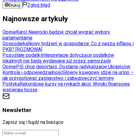
Zgłoś błąd
Drukuj
Najnowsze artykuły
Opinie
Karol Nawrocki będzie chciał wygrać wybory
parlamentarne
Gospodarka
Nowy tydzień w gospodarce. Co z naszą inflacją i
PKB? [ROZMOWA]
Pozostałe podatki
Interpretacje dotyczące podatków
lokalnych nie będą wydawane już przez samorządy
Opinie
PiS chce deportacji. Dostanie radykalizację Ukraińców
Kontrola i odpowiedzialność
Główny księgowy idzie na urlop –
jak przygotować zastępstwo i zabezpieczyć terminy
Polityka
Rekordowe kursy na rynkach akcji. Wyniki finansowe
wspierają hossę
Newsletter
Zapisz się i bądź na bieżąco