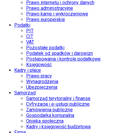
Prawo internetu i ochrony danych
Prawo administracyjne
Prawo karne i wykroczeniowe
Prawo europejskie
Podatki
PIT
CIT
VAT
Pozostałe podatki
Podatek od spadków i darowizn
Postępowania i kontrole podatkowe
Księgowość
Kadry i płace
Prawo pracy
Wynagrodzenia
Ubezpieczenia
Samorząd
Samorząd terytorialny i finanse
Cyfryzacja i e-usługi publiczne
Zamówienia publiczne
Gospodarka komunalna
Opieka społeczna
Kadry i księgowość budżetowa
Firma