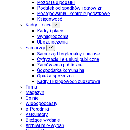
Pozostałe podatki
Podatek od spadków i darowizn
Postępowania i kontrole podatkowe
Księgowość
Kadry i płace
Kadry i płace
Wynagrodzenia
Ubezpieczenia
Samorząd
Samorząd terytorialny i finanse
Cyfryzacja i e-usługi publiczne
Zamówienia publiczne
Gospodarka komunalna
Opieka społeczna
Kadry i księgowość budżetowa
Firma
Magazyn
Opinie
Wideopodcasty
e-Poradniki
Kalkulatory
Bieżące wydanie
Archiwum e-wydań