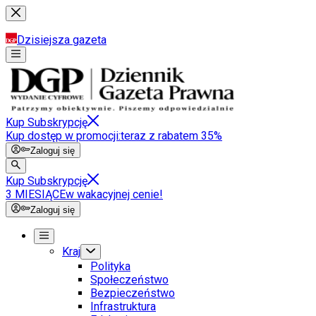
Dzisiejsza gazeta
Kup Subskrypcję
Kup dostęp w promocji:
teraz z rabatem 35%
Zaloguj się
Kup Subskrypcję
3 MIESIĄCE
w wakacyjnej cenie!
Zaloguj się
Kraj
Polityka
Społeczeństwo
Bezpieczeństwo
Infrastruktura