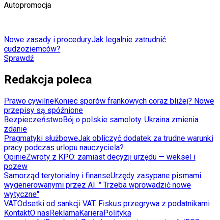
Autopromocja
Nowe zasady i procedury
Jak legalnie zatrudnić
cudzoziemców?
Sprawdź
Redakcja poleca
Prawo cywilne
Koniec sporów frankowych coraz bliżej? Nowe
przepisy są spóźnione
Bezpieczeństwo
Bój o polskie samoloty. Ukraina zmienia
zdanie
Pragmatyki służbowe
Jak obliczyć dodatek za trudne warunki
pracy podczas urlopu nauczyciela?
Opinie
Zwroty z KPO: zamiast decyzji urzędu — weksel i
pozew
Samorząd terytorialny i finanse
Urzędy zasypane pismami
wygenerowanymi przez AI. " Trzeba wprowadzić nowe
wytyczne"
VAT
Odsetki od sankcji VAT. Fiskus przegrywa z podatnikami
Kontakt
O nas
Reklama
Kariera
Polityka