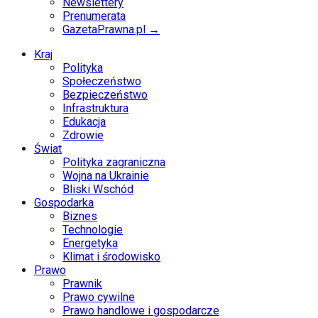
Newslettery
Prenumerata
GazetaPrawna.pl →
Kraj
Polityka
Społeczeństwo
Bezpieczeństwo
Infrastruktura
Edukacja
Zdrowie
Świat
Polityka zagraniczna
Wojna na Ukrainie
Bliski Wschód
Gospodarka
Biznes
Technologie
Energetyka
Klimat i środowisko
Prawo
Prawnik
Prawo cywilne
Prawo handlowe i gospodarcze