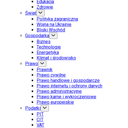
Edukacja
Zdrowie
Świat
Polityka zagraniczna
Wojna na Ukrainie
Bliski Wschód
Gospodarka
Biznes
Technologie
Energetyka
Klimat i środowisko
Prawo
Prawnik
Prawo cywilne
Prawo handlowe i gospodarcze
Prawo internetu i ochrony danych
Prawo administracyjne
Prawo karne i wykroczeniowe
Prawo europejskie
Podatki
PIT
CIT
VAT