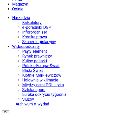
Magazyn
Opinie
Narzędzia
Kalkulatory
e-poradniki DGP
Infororganizer
Kronika prawa
Skaner legislacyjny
Wideopodcasty
Piąty element
Rynek prawniczy
Kulisy polityki
Polska-Europa-Świat
Bliski Świat
Kłótnie Markiewiczów
Hołownia w klimacie
Między nami POL i tyka
Sztuka sporu
Eureka odkrycie tygodnia
Służby
Archiwum e-wydań