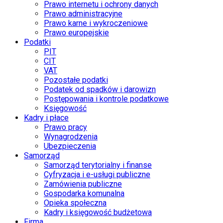
Prawo internetu i ochrony danych
Prawo administracyjne
Prawo karne i wykroczeniowe
Prawo europejskie
Podatki
PIT
CIT
VAT
Pozostałe podatki
Podatek od spadków i darowizn
Postępowania i kontrole podatkowe
Księgowość
Kadry i płace
Prawo pracy
Wynagrodzenia
Ubezpieczenia
Samorząd
Samorząd terytorialny i finanse
Cyfryzacja i e-usługi publiczne
Zamówienia publiczne
Gospodarka komunalna
Opieka społeczna
Kadry i księgowość budżetowa
Firma