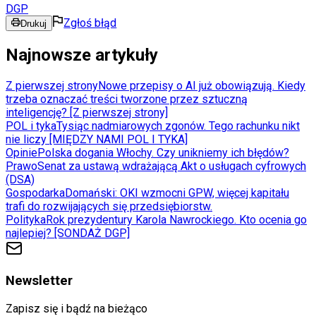
DGP
Zgłoś błąd
Drukuj
Najnowsze artykuły
Z pierwszej strony
Nowe przepisy o AI już obowiązują. Kiedy
trzeba oznaczać treści tworzone przez sztuczną
inteligencję? [Z pierwszej strony]
POL i tyka
Tysiąc nadmiarowych zgonów. Tego rachunku nikt
nie liczy [MIĘDZY NAMI POL I TYKA]
Opinie
Polska dogania Włochy. Czy unikniemy ich błędów?
Prawo
Senat za ustawą wdrażającą Akt o usługach cyfrowych
(DSA)
Gospodarka
Domański: OKI wzmocni GPW, więcej kapitału
trafi do rozwijających się przedsiębiorstw.
Polityka
Rok prezydentury Karola Nawrockiego. Kto ocenia go
najlepiej? [SONDAŻ DGP]
Newsletter
Zapisz się i bądź na bieżąco