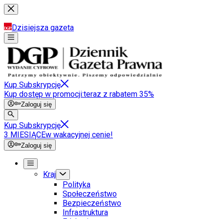
Dzisiejsza gazeta
Kup Subskrypcję
Kup dostęp w promocji:
teraz z rabatem 35%
Zaloguj się
Kup Subskrypcję
3 MIESIĄCE
w wakacyjnej cenie!
Zaloguj się
Kraj
Polityka
Społeczeństwo
Bezpieczeństwo
Infrastruktura