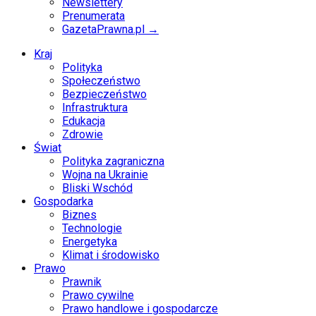
Newslettery
Prenumerata
GazetaPrawna.pl →
Kraj
Polityka
Społeczeństwo
Bezpieczeństwo
Infrastruktura
Edukacja
Zdrowie
Świat
Polityka zagraniczna
Wojna na Ukrainie
Bliski Wschód
Gospodarka
Biznes
Technologie
Energetyka
Klimat i środowisko
Prawo
Prawnik
Prawo cywilne
Prawo handlowe i gospodarcze