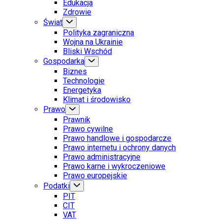
Edukacja
Zdrowie
Świat
Polityka zagraniczna
Wojna na Ukrainie
Bliski Wschód
Gospodarka
Biznes
Technologie
Energetyka
Klimat i środowisko
Prawo
Prawnik
Prawo cywilne
Prawo handlowe i gospodarcze
Prawo internetu i ochrony danych
Prawo administracyjne
Prawo karne i wykroczeniowe
Prawo europejskie
Podatki
PIT
CIT
VAT