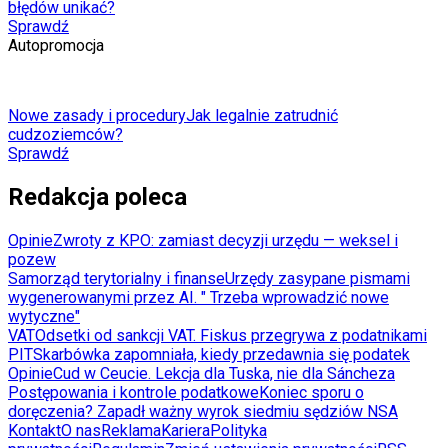
błędów unikać?
Sprawdź
Autopromocja
Nowe zasady i procedury
Jak legalnie zatrudnić
cudzoziemców?
Sprawdź
Redakcja poleca
Opinie
Zwroty z KPO: zamiast decyzji urzędu — weksel i
pozew
Samorząd terytorialny i finanse
Urzędy zasypane pismami
wygenerowanymi przez AI. " Trzeba wprowadzić nowe
wytyczne"
VAT
Odsetki od sankcji VAT. Fiskus przegrywa z podatnikami
PIT
Skarbówka zapomniała, kiedy przedawnia się podatek
Opinie
Cud w Ceucie. Lekcja dla Tuska, nie dla Sáncheza
Postępowania i kontrole podatkowe
Koniec sporu o
doręczenia? Zapadł ważny wyrok siedmiu sędziów NSA
Kontakt
O nas
Reklama
Kariera
Polityka