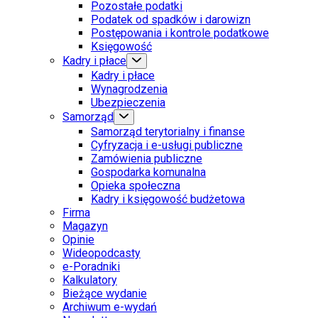
Pozostałe podatki
Podatek od spadków i darowizn
Postępowania i kontrole podatkowe
Księgowość
Kadry i płace
Kadry i płace
Wynagrodzenia
Ubezpieczenia
Samorząd
Samorząd terytorialny i finanse
Cyfryzacja i e-usługi publiczne
Zamówienia publiczne
Gospodarka komunalna
Opieka społeczna
Kadry i księgowość budżetowa
Firma
Magazyn
Opinie
Wideopodcasty
e-Poradniki
Kalkulatory
Bieżące wydanie
Archiwum e-wydań