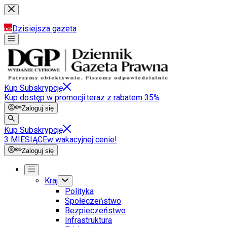
Dzisiejsza gazeta
Kup Subskrypcję
Kup dostęp w promocji:
teraz z rabatem 35%
Zaloguj się
Kup Subskrypcję
3 MIESIĄCE
w wakacyjnej cenie!
Zaloguj się
Kraj
Polityka
Społeczeństwo
Bezpieczeństwo
Infrastruktura