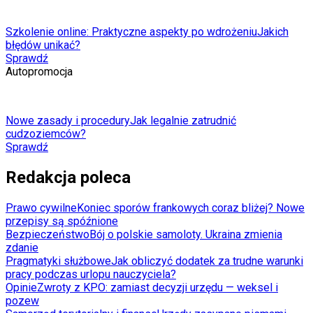
Szkolenie online: Praktyczne aspekty po wdrożeniu
Jakich
błędów unikać?
Sprawdź
Autopromocja
Nowe zasady i procedury
Jak legalnie zatrudnić
cudzoziemców?
Sprawdź
Redakcja poleca
Prawo cywilne
Koniec sporów frankowych coraz bliżej? Nowe
przepisy są spóźnione
Bezpieczeństwo
Bój o polskie samoloty. Ukraina zmienia
zdanie
Pragmatyki służbowe
Jak obliczyć dodatek za trudne warunki
pracy podczas urlopu nauczyciela?
Opinie
Zwroty z KPO: zamiast decyzji urzędu — weksel i
pozew