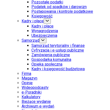
Pozostałe podatki
Podatek od spadków i darowizn
Postępowania i kontrole podatkowe
Księgowość
Kadry i płace
Kadry i płace
Wynagrodzenia
Ubezpieczenia
Samorząd
Samorząd terytorialny i finanse
Cyfryzacja i e-usługi publiczne
Zamówienia publiczne
Gospodarka komunalna
Opieka społeczna
Kadry i księgowość budżetowa
Firma
Magazyn
Opinie
Wideopodcasty
e-Poradniki
Kalkulatory
Bieżące wydanie
Archiwum e-wydań