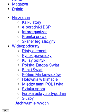
Magazyn
Opinie
Narzędzia
Kalkulatory
e-poradniki DGP
Infororganizer
Kronika prawa
Skaner legislacyjny
Wideopodcasty
Piąty element
Rynek prawniczy
Kulisy polityki
Polska-Europa-Świat
Bliski Świat
Kłótnie Markiewiczów
Hołownia w klimacie
Między nami POL i tyka
Sztuka sporu
Eureka odkrycie tygodnia
Służby
Archiwum e-wydań