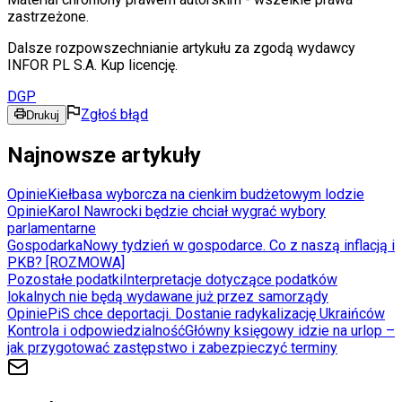
zastrzeżone.
Dalsze rozpowszechnianie artykułu za zgodą wydawcy
INFOR PL S.A. Kup licencję.
DGP
Zgłoś błąd
Drukuj
Najnowsze artykuły
Opinie
Kiełbasa wyborcza na cienkim budżetowym lodzie
Opinie
Karol Nawrocki będzie chciał wygrać wybory
parlamentarne
Gospodarka
Nowy tydzień w gospodarce. Co z naszą inflacją i
PKB? [ROZMOWA]
Pozostałe podatki
Interpretacje dotyczące podatków
lokalnych nie będą wydawane już przez samorządy
Opinie
PiS chce deportacji. Dostanie radykalizację Ukraińców
Kontrola i odpowiedzialność
Główny księgowy idzie na urlop –
jak przygotować zastępstwo i zabezpieczyć terminy