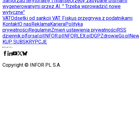
Samorząd terytorialny i finanse
Urzędy zasypane pismami
wygenerowanymi przez AI. " Trzeba wprowadzić nowe
wytyczne"
VAT
Odsetki od sankcji VAT. Fiskus przegrywa z podatnikami
Kontakt
O nas
Reklama
Kariera
Polityka
prywatności
Regulamin
Zmień ustawienia prywatności
RSS
dziennik.pl
forsal.pl
INFOR.pl
INFORLEX.pl
DGP
ZdrowieGo.pl
New
KUP SUBSKRYPCJĘ
Pobierz w
Pobierz z
Copyright © INFOR PL S.A.