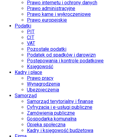
Prawo internetu i ochrony danych
Prawo administracyjne
Prawo karne i wykroczeniowe
Prawo europejskie
Podatki
PIT
CIT
VAT
Pozostałe podatki
Podatek od spadków i darowizn
Postępowania i kontrole podatkowe
Księgowość
Kadry i płace
Prawo pracy
Wynagrodzenia
Ubezpieczenia
Samorząd
Samorząd terytorialny i finanse
Cyfryzacja i e-usługi publiczne
Zamówienia publiczne
Gospodarka komunalna
Opieka społeczna
Kadry i księgowość budżetowa
Firma