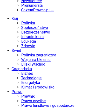
Newslettery
Prenumerata
GazetaPrawna.pl →
Kraj
Polityka
Społeczeństwo
Bezpieczeństwo
Infrastruktura
Edukacja
Zdrowie
Świat
Polityka zagraniczna
Wojna na Ukrainie
Bliski Wschód
Gospodarka
Biznes
Technologie
Energetyka
Klimat i środowisko
Prawo
Prawnik
Prawo cywilne
Prawo handlowe i gospodarcze