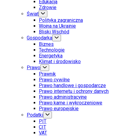
Edukacja
Zdrowie
Świat
Polityka zagraniczna
Wojna na Ukrainie
Bliski Wschód
Gospodarka
Biznes
Technologie
Energetyka
Klimat i środowisko
Prawo
Prawnik
Prawo cywilne
Prawo handlowe i gospodarcze
Prawo internetu i ochrony danych
Prawo administracyjne
Prawo karne i wykroczeniowe
Prawo europejskie
Podatki
PIT
CIT
VAT