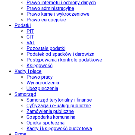
Prawo internetu i ochrony danych
Prawo administracyjne
Prawo karne i wykroczeniowe
Prawo europejskie
Podatki
PIT
CIT
VAT
Pozostałe podatki
Podatek od spadków i darowizn
Postępowania i kontrole podatkowe
Księgowość
Kadry i płace
Prawo pracy
Wynagrodzenia
Ubezpieczenia
Samorząd
Samorząd terytorialny i finanse
Cyfryzacja i e-usługi publiczne
Zamówienia publiczne
Gospodarka komunalna
Opieka społeczna
Kadry i księgowość budżetowa
Firma