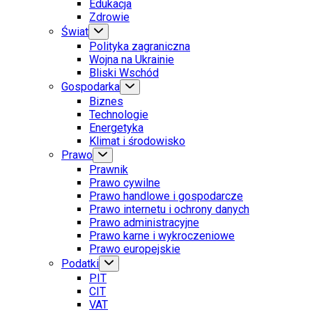
Edukacja
Zdrowie
Świat
Polityka zagraniczna
Wojna na Ukrainie
Bliski Wschód
Gospodarka
Biznes
Technologie
Energetyka
Klimat i środowisko
Prawo
Prawnik
Prawo cywilne
Prawo handlowe i gospodarcze
Prawo internetu i ochrony danych
Prawo administracyjne
Prawo karne i wykroczeniowe
Prawo europejskie
Podatki
PIT
CIT
VAT