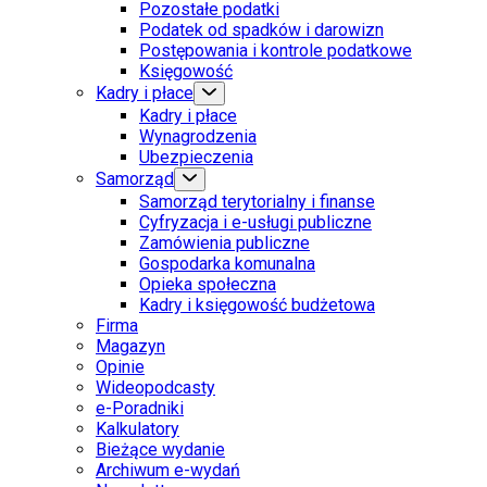
Pozostałe podatki
Podatek od spadków i darowizn
Postępowania i kontrole podatkowe
Księgowość
Kadry i płace
Kadry i płace
Wynagrodzenia
Ubezpieczenia
Samorząd
Samorząd terytorialny i finanse
Cyfryzacja i e-usługi publiczne
Zamówienia publiczne
Gospodarka komunalna
Opieka społeczna
Kadry i księgowość budżetowa
Firma
Magazyn
Opinie
Wideopodcasty
e-Poradniki
Kalkulatory
Bieżące wydanie
Archiwum e-wydań