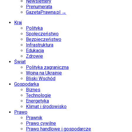
Newslettery
Prenumerata
GazetaPrawna.pl →
Kraj
Polityka
Społeczeństwo
Bezpieczeństwo
Infrastruktura
Edukacja
Zdrowie
Świat
Polityka zagraniczna
Wojna na Ukrainie
Bliski Wschód
Gospodarka
Biznes
Technologie
Energetyka
Klimat i środowisko
Prawo
Prawnik
Prawo cywilne
Prawo handlowe i gospodarcze