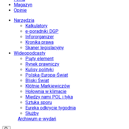
Magazyn
Opinie
Narzędzia
Kalkulatory
e-poradniki DGP
Infororganizer
Kronika prawa
Skaner legislacyjny
Wideopodcasty
Piąty element
Rynek prawniczy
Kulisy polityki
Polska-Europa-Świat
Bliski Świat
Kłótnie Markiewiczów
Hołownia w klimacie
Między nami POL i tyka
Sztuka sporu
Eureka odkrycie tygodnia
Służby
Archiwum e-wydań