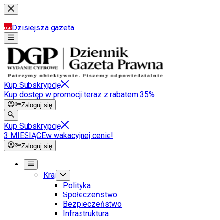
Dzisiejsza gazeta
Kup Subskrypcję
Kup dostęp w promocji:
teraz z rabatem 35%
Zaloguj się
Kup Subskrypcję
3 MIESIĄCE
w wakacyjnej cenie!
Zaloguj się
Kraj
Polityka
Społeczeństwo
Bezpieczeństwo
Infrastruktura