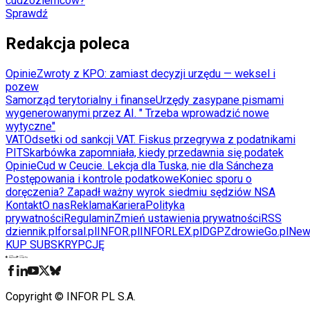
cudzoziemców?
Sprawdź
Redakcja poleca
Opinie
Zwroty z KPO: zamiast decyzji urzędu — weksel i
pozew
Samorząd terytorialny i finanse
Urzędy zasypane pismami
wygenerowanymi przez AI. " Trzeba wprowadzić nowe
wytyczne"
VAT
Odsetki od sankcji VAT. Fiskus przegrywa z podatnikami
PIT
Skarbówka zapomniała, kiedy przedawnia się podatek
Opinie
Cud w Ceucie. Lekcja dla Tuska, nie dla Sáncheza
Postępowania i kontrole podatkowe
Koniec sporu o
doręczenia? Zapadł ważny wyrok siedmiu sędziów NSA
Kontakt
O nas
Reklama
Kariera
Polityka
prywatności
Regulamin
Zmień ustawienia prywatności
RSS
dziennik.pl
forsal.pl
INFOR.pl
INFORLEX.pl
DGP
ZdrowieGo.pl
New
KUP SUBSKRYPCJĘ
Pobierz w
Pobierz z
Copyright © INFOR PL S.A.