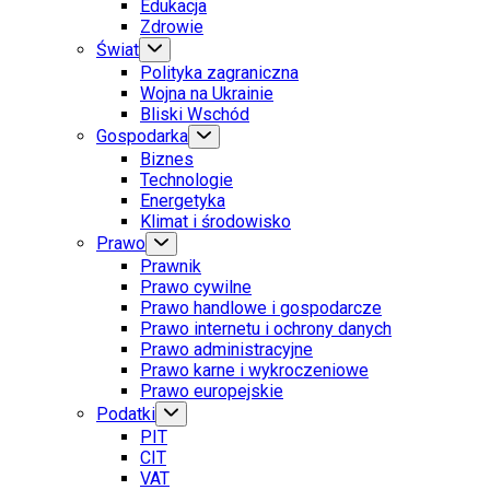
Edukacja
Zdrowie
Świat
Polityka zagraniczna
Wojna na Ukrainie
Bliski Wschód
Gospodarka
Biznes
Technologie
Energetyka
Klimat i środowisko
Prawo
Prawnik
Prawo cywilne
Prawo handlowe i gospodarcze
Prawo internetu i ochrony danych
Prawo administracyjne
Prawo karne i wykroczeniowe
Prawo europejskie
Podatki
PIT
CIT
VAT