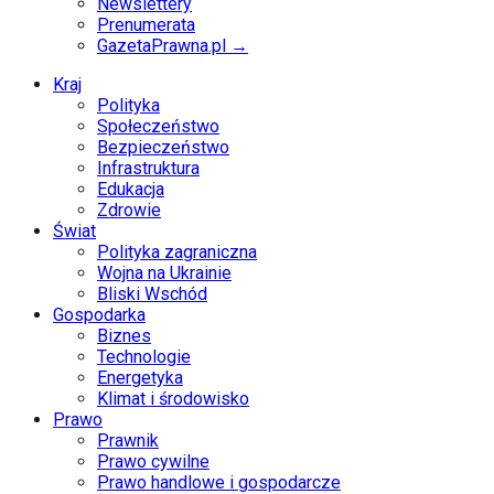
Newslettery
Prenumerata
GazetaPrawna.pl →
Kraj
Polityka
Społeczeństwo
Bezpieczeństwo
Infrastruktura
Edukacja
Zdrowie
Świat
Polityka zagraniczna
Wojna na Ukrainie
Bliski Wschód
Gospodarka
Biznes
Technologie
Energetyka
Klimat i środowisko
Prawo
Prawnik
Prawo cywilne
Prawo handlowe i gospodarcze