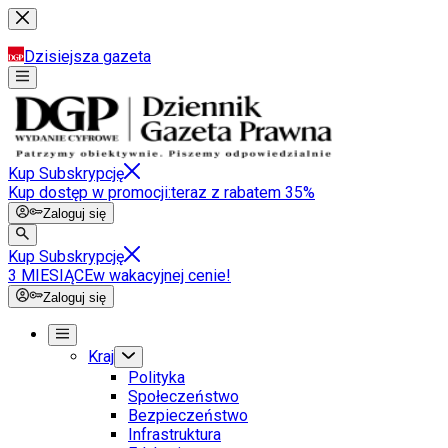
Dzisiejsza gazeta
Kup Subskrypcję
Kup dostęp w promocji:
teraz z rabatem 35%
Zaloguj się
Kup Subskrypcję
3 MIESIĄCE
w wakacyjnej cenie!
Zaloguj się
Kraj
Polityka
Społeczeństwo
Bezpieczeństwo
Infrastruktura