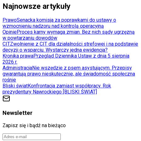
Najnowsze artykuły
Prawo
Senacka komisja za poprawkami do ustawy o
wzmocnieniu nadzoru nad kontrolą operacyjną
Opinie
Proces karny wymaga zmian. Bez nich sądy ugrzęzną
w powtarzaniu dowodów
CIT
Zwolnienie z CIT dla działalności strefowej i na podstawie
decyzji o wsparciu. Wystarczy jedna ewidencja?
Kronika prawa
Przegląd Dziennika Ustaw z dnia 5 sierpnia
2026 r.
Administracja
Nie wszędzie z psem asystującym. Przepisy
gwarantują prawo nieskutecznie, ale świadomość społeczna
rośnie
Bliski świat
Konfrontacja zamiast współpracy. Rok
prezydentury Nawrockiego [BLISKI ŚWIAT]
Newsletter
Zapisz się i bądź na bieżąco