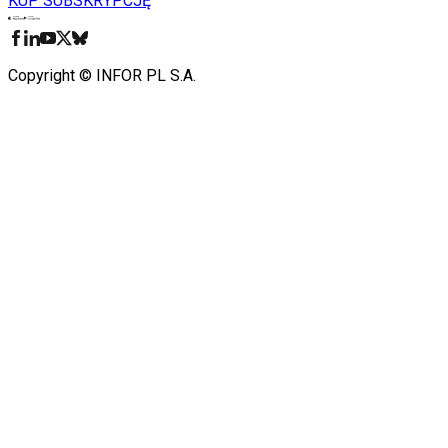
KUP SUBSKRYPCJĘ
Pobierz w
Pobierz z
Copyright © INFOR PL S.A.