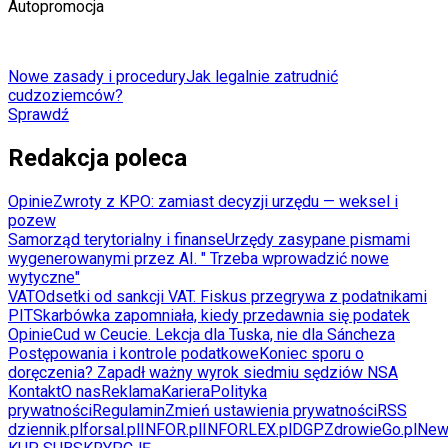
Autopromocja
Nowe zasady i procedury
Jak legalnie zatrudnić
cudzoziemców?
Sprawdź
Redakcja poleca
Opinie
Zwroty z KPO: zamiast decyzji urzędu — weksel i
pozew
Samorząd terytorialny i finanse
Urzędy zasypane pismami
wygenerowanymi przez AI. " Trzeba wprowadzić nowe
wytyczne"
VAT
Odsetki od sankcji VAT. Fiskus przegrywa z podatnikami
PIT
Skarbówka zapomniała, kiedy przedawnia się podatek
Opinie
Cud w Ceucie. Lekcja dla Tuska, nie dla Sáncheza
Postępowania i kontrole podatkowe
Koniec sporu o
doręczenia? Zapadł ważny wyrok siedmiu sędziów NSA
Kontakt
O nas
Reklama
Kariera
Polityka
prywatności
Regulamin
Zmień ustawienia prywatności
RSS
dziennik.pl
forsal.pl
INFOR.pl
INFORLEX.pl
DGP
ZdrowieGo.pl
New