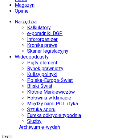
Magazyn
Opinie
Narzędzia
Kalkulatory
e-poradniki DGP
Infororganizer
Kronika prawa
Skaner legislacyjny
Wideopodcasty
Piąty element
Rynek prawniczy
Kulisy polityki
Polska-Europa-Świat
Bliski Świat
Kłótnie Markiewiczów
Hołownia w klimacie
Między nami POL i tyka
Sztuka sporu
Eureka odkrycie tygodnia
Służby
Archiwum e-wydań