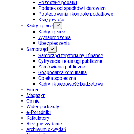
Pozostałe podatki
Podatek od spadków i darowizn
Postępowania i kontrole podatkowe
Księgowość
Kadry i płace
Kadry i płace
Wynagrodzenia
Ubezpieczenia
Samorząd
Samorząd terytorialny i finanse
Cyfryzacja i e-usługi publiczne
Zamówienia publiczne
Gospodarka komunalna
Opieka społeczna
Kadry i księgowość budżetowa
Firma
Magazyn
Opinie
Wideopodcasty
e-Poradniki
Kalkulatory
Bieżące wydanie
Archiwum e-wydań