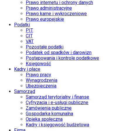
Prawo internetu i ochrony danych
Prawo administracyjne
Prawo karne i wykroczeniowe
Prawo europejskie
Podatki
PIT
CIT
VAT
Pozostałe podatki
Podatek od spadków i darowizn
Postępowania i kontrole podatkowe
Księgowość
Kadry i płace
Prawo pracy
Wynagrodzenia
Ubezpieczenia
Samorząd
Samorząd terytorialny i finanse
Cyfryzacja i e-usługi publiczne
Zamówienia publiczne
Gospodarka komunalna
Opieka społeczna
Kadry i księgowość budżetowa
Firma