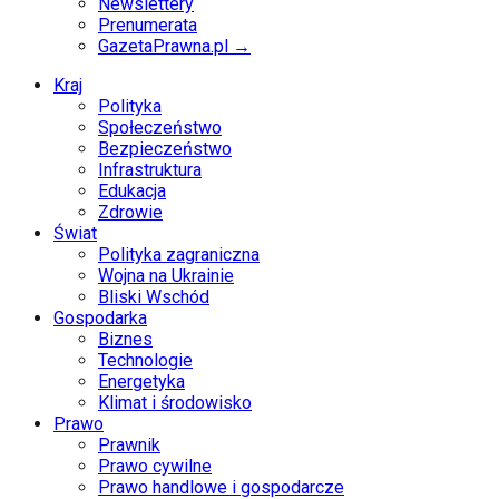
Newslettery
Prenumerata
GazetaPrawna.pl →
Kraj
Polityka
Społeczeństwo
Bezpieczeństwo
Infrastruktura
Edukacja
Zdrowie
Świat
Polityka zagraniczna
Wojna na Ukrainie
Bliski Wschód
Gospodarka
Biznes
Technologie
Energetyka
Klimat i środowisko
Prawo
Prawnik
Prawo cywilne
Prawo handlowe i gospodarcze