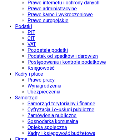
Prawo internetu i ochrony danych
Prawo administracyjne
Prawo karne i wykroczeniowe
Prawo europejskie
Podatki
PIT
CIT
VAT
Pozostałe podatki
Podatek od spadków i darowizn
Postępowania i kontrole podatkowe
Księgowość
Kadry i płace
Prawo pracy
Wynagrodzenia
Ubezpieczenia
Samorząd
Samorząd terytorialny i finanse
Cyfryzacja i e-usługi publiczne
Zamówienia publiczne
Gospodarka komunalna
Opieka społeczna
Kadry i księgowość budżetowa
Firma