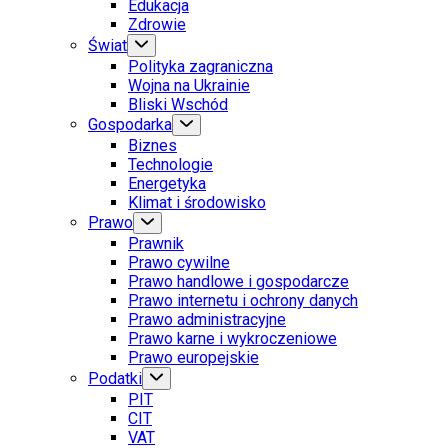
Edukacja
Zdrowie
Świat
Polityka zagraniczna
Wojna na Ukrainie
Bliski Wschód
Gospodarka
Biznes
Technologie
Energetyka
Klimat i środowisko
Prawo
Prawnik
Prawo cywilne
Prawo handlowe i gospodarcze
Prawo internetu i ochrony danych
Prawo administracyjne
Prawo karne i wykroczeniowe
Prawo europejskie
Podatki
PIT
CIT
VAT