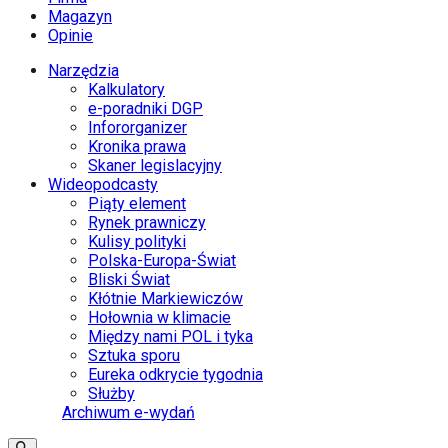
Magazyn
Opinie
Narzędzia
Kalkulatory
e-poradniki DGP
Infororganizer
Kronika prawa
Skaner legislacyjny
Wideopodcasty
Piąty element
Rynek prawniczy
Kulisy polityki
Polska-Europa-Świat
Bliski Świat
Kłótnie Markiewiczów
Hołownia w klimacie
Między nami POL i tyka
Sztuka sporu
Eureka odkrycie tygodnia
Służby
Archiwum e-wydań