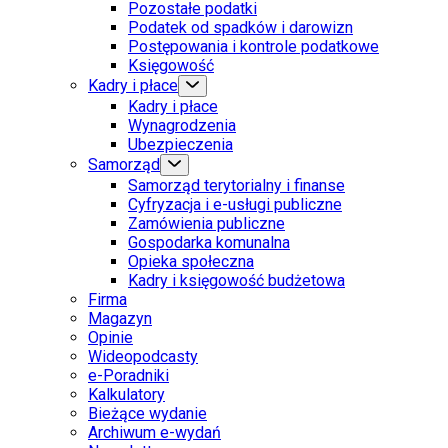
Pozostałe podatki
Podatek od spadków i darowizn
Postępowania i kontrole podatkowe
Księgowość
Kadry i płace
Kadry i płace
Wynagrodzenia
Ubezpieczenia
Samorząd
Samorząd terytorialny i finanse
Cyfryzacja i e-usługi publiczne
Zamówienia publiczne
Gospodarka komunalna
Opieka społeczna
Kadry i księgowość budżetowa
Firma
Magazyn
Opinie
Wideopodcasty
e-Poradniki
Kalkulatory
Bieżące wydanie
Archiwum e-wydań