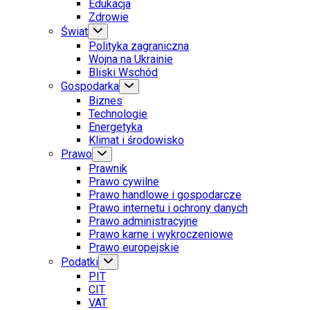
Edukacja
Zdrowie
Świat
Polityka zagraniczna
Wojna na Ukrainie
Bliski Wschód
Gospodarka
Biznes
Technologie
Energetyka
Klimat i środowisko
Prawo
Prawnik
Prawo cywilne
Prawo handlowe i gospodarcze
Prawo internetu i ochrony danych
Prawo administracyjne
Prawo karne i wykroczeniowe
Prawo europejskie
Podatki
PIT
CIT
VAT