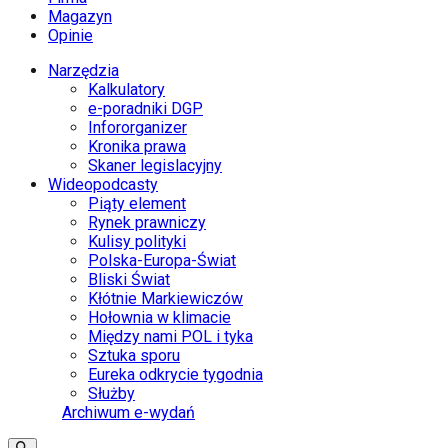
Magazyn
Opinie
Narzędzia
Kalkulatory
e-poradniki DGP
Infororganizer
Kronika prawa
Skaner legislacyjny
Wideopodcasty
Piąty element
Rynek prawniczy
Kulisy polityki
Polska-Europa-Świat
Bliski Świat
Kłótnie Markiewiczów
Hołownia w klimacie
Między nami POL i tyka
Sztuka sporu
Eureka odkrycie tygodnia
Służby
Archiwum e-wydań