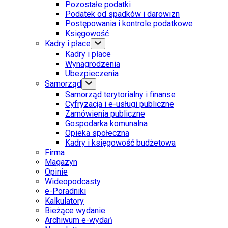
Pozostałe podatki
Podatek od spadków i darowizn
Postępowania i kontrole podatkowe
Księgowość
Kadry i płace
Kadry i płace
Wynagrodzenia
Ubezpieczenia
Samorząd
Samorząd terytorialny i finanse
Cyfryzacja i e-usługi publiczne
Zamówienia publiczne
Gospodarka komunalna
Opieka społeczna
Kadry i księgowość budżetowa
Firma
Magazyn
Opinie
Wideopodcasty
e-Poradniki
Kalkulatory
Bieżące wydanie
Archiwum e-wydań