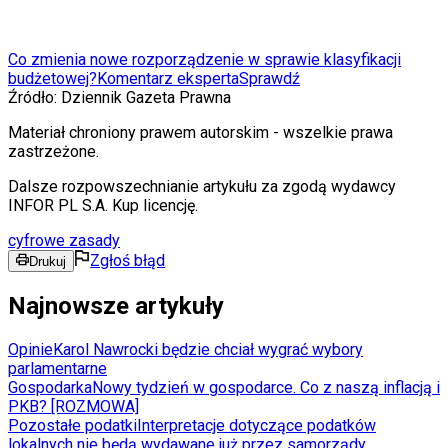
Co zmienia nowe rozporządzenie w sprawie klasyfikacji
budżetowej?
Komentarz eksperta
Sprawdź
Źródło:
Dziennik Gazeta Prawna
Materiał chroniony prawem autorskim - wszelkie prawa
zastrzeżone.
Dalsze rozpowszechnianie artykułu za zgodą wydawcy
INFOR PL S.A. Kup licencję.
cyfrowe zasady
Zgłoś błąd
Drukuj
Najnowsze artykuły
Opinie
Karol Nawrocki będzie chciał wygrać wybory
parlamentarne
Gospodarka
Nowy tydzień w gospodarce. Co z naszą inflacją i
PKB? [ROZMOWA]
Pozostałe podatki
Interpretacje dotyczące podatków
lokalnych nie będą wydawane już przez samorządy