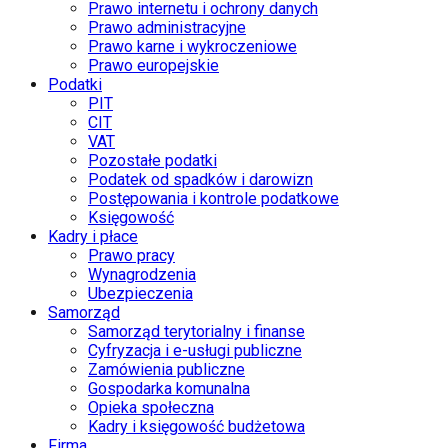
Prawo internetu i ochrony danych
Prawo administracyjne
Prawo karne i wykroczeniowe
Prawo europejskie
Podatki
PIT
CIT
VAT
Pozostałe podatki
Podatek od spadków i darowizn
Postępowania i kontrole podatkowe
Księgowość
Kadry i płace
Prawo pracy
Wynagrodzenia
Ubezpieczenia
Samorząd
Samorząd terytorialny i finanse
Cyfryzacja i e-usługi publiczne
Zamówienia publiczne
Gospodarka komunalna
Opieka społeczna
Kadry i księgowość budżetowa
Firma