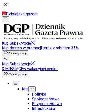
Dzisiejsza gazeta
Kup Subskrypcję
Kup dostęp w promocji:
teraz z rabatem 35%
Zaloguj się
Kup Subskrypcję
3 MIESIĄCE
w wakacyjnej cenie!
Zaloguj się
Kraj
Polityka
Społeczeństwo
Bezpieczeństwo
Infrastruktura