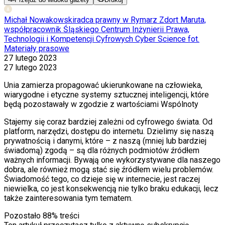
Michał Nowakowski
radca prawny w Rymarz Zdort Maruta,
współpracownik Śląskiego Centrum Inżynierii Prawa,
Technologii i Kompetencji Cyfrowych Cyber Science fot.
Materiały prasowe
27 lutego 2023
27 lutego 2023
Unia zamierza propagować ukierunkowane na człowieka,
wiarygodne i etyczne systemy sztucznej inteligencji, które
będą pozostawały w zgodzie z wartościami Wspólnoty
S
ta
jemy się coraz bardziej zależni od cyfrowego świata. Od
platform, narzędzi, dostępu do internetu. Dzielimy się naszą
prywatnością i danymi, które – z naszą (mniej lub bardziej
świadomą) zgodą – są dla różnych podmiotów źródłem
ważnych informacji. Bywają one wykorzystywane dla naszego
dobra, ale również mogą stać się źródłem wielu problemów.
Świadomość tego, co dzieje się w internecie, jest raczej
niewielka, co jest konsekwencją nie tylko braku edukacji, lecz
także zainteresowania tym tematem.
Pozostało
88
% treści