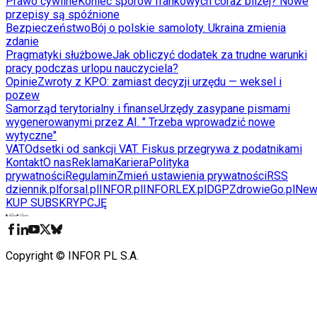
Prawo cywilne
Koniec sporów frankowych coraz bliżej? Nowe
przepisy są spóźnione
Bezpieczeństwo
Bój o polskie samoloty. Ukraina zmienia
zdanie
Pragmatyki służbowe
Jak obliczyć dodatek za trudne warunki
pracy podczas urlopu nauczyciela?
Opinie
Zwroty z KPO: zamiast decyzji urzędu — weksel i
pozew
Samorząd terytorialny i finanse
Urzędy zasypane pismami
wygenerowanymi przez AI. " Trzeba wprowadzić nowe
wytyczne"
VAT
Odsetki od sankcji VAT. Fiskus przegrywa z podatnikami
Kontakt
O nas
Reklama
Kariera
Polityka
prywatności
Regulamin
Zmień ustawienia prywatności
RSS
dziennik.pl
forsal.pl
INFOR.pl
INFORLEX.pl
DGP
ZdrowieGo.pl
New
KUP SUBSKRYPCJĘ
Pobierz w
Pobierz z
Copyright © INFOR PL S.A.