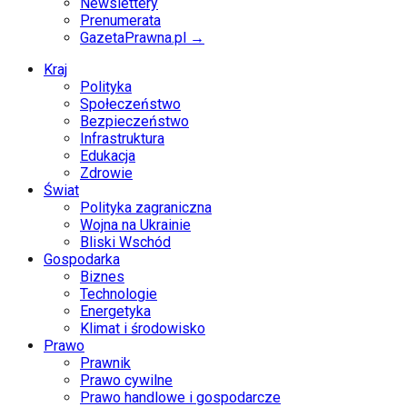
Newslettery
Prenumerata
GazetaPrawna.pl →
Kraj
Polityka
Społeczeństwo
Bezpieczeństwo
Infrastruktura
Edukacja
Zdrowie
Świat
Polityka zagraniczna
Wojna na Ukrainie
Bliski Wschód
Gospodarka
Biznes
Technologie
Energetyka
Klimat i środowisko
Prawo
Prawnik
Prawo cywilne
Prawo handlowe i gospodarcze