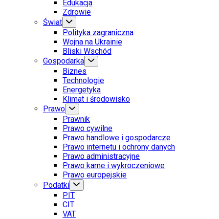
Edukacja
Zdrowie
Świat
Polityka zagraniczna
Wojna na Ukrainie
Bliski Wschód
Gospodarka
Biznes
Technologie
Energetyka
Klimat i środowisko
Prawo
Prawnik
Prawo cywilne
Prawo handlowe i gospodarcze
Prawo internetu i ochrony danych
Prawo administracyjne
Prawo karne i wykroczeniowe
Prawo europejskie
Podatki
PIT
CIT
VAT