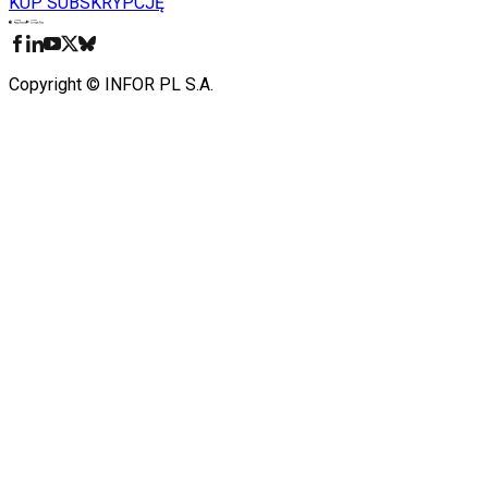
KUP SUBSKRYPCJĘ
Pobierz w
Pobierz z
Copyright © INFOR PL S.A.