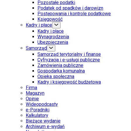
Pozostałe podatki
Podatek od spadków i darowizn
Postępowania i kontrole podatkowe
Księgowość
Kadry i płace
Kadry i płace
Wynagrodzenia
Ubezpieczenia
Samorząd
Samorząd terytorialny i finanse
Cyfryzacja i e-usługi publiczne
Zamówienia publiczne
Gospodarka komunalna
Opieka społeczna
Kadry i księgowość budżetowa
Firma
Magazyn
Opinie
Wideopodcasty
e-Poradniki
Kalkulatory
Bieżące wydanie
Archiwum e-wydań