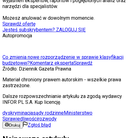
wyjaśnień ekspertów, raportów i pogłębionych analiz oraz
narzędzi dla specjalistów.
Możesz anulować w dowolnym momencie.
Sprawdź ofertę
Jesteś subskrybentem? ZALOGUJ SIĘ
Autopromocja
Co zmienia nowe rozporządzenie w sprawie klasyfikacji
budżetowej?
Komentarz eksperta
Sprawdź
Źródło:
Dziennik Gazeta Prawna
Materiał chroniony prawem autorskim - wszelkie prawa
zastrzeżone.
Dalsze rozpowszechnianie artykułu za zgodą wydawcy
INFOR PL S.A. Kup licencję.
dyskryminacja
sądy rodzinne
Ministerstwo
Sprawiedliwości
rozwody
Zgłoś błąd
Drukuj