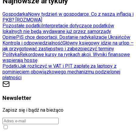
Najnowsze artykuły
Gospodarka
Nowy tydzień w gospodarce. Co z naszą inflacją i
PKB? [ROZMOWA]
Pozostałe podatki
Interpretacje dotyczące podatków
lokalnych nie będą wydawane już przez samorządy
Opinie
PiS chce deportacji. Dostanie radykalizację Ukraińców
Kontrola i odpowiedzialność
Główny księgowy idzie na urlop –
jak przygotować zastępstwo i zabezpieczyć terminy
Polityka
Rekordowe kursy na rynkach akcji. Wyniki finansowe
wspierają hossę
Podatki
Jak rozliczyć w VAT i PIT zapłatę za laptopy z
pominięciem obowiązkowego mechanizmu podzielonej
płatności
Newsletter
Zapisz się i bądź na bieżąco