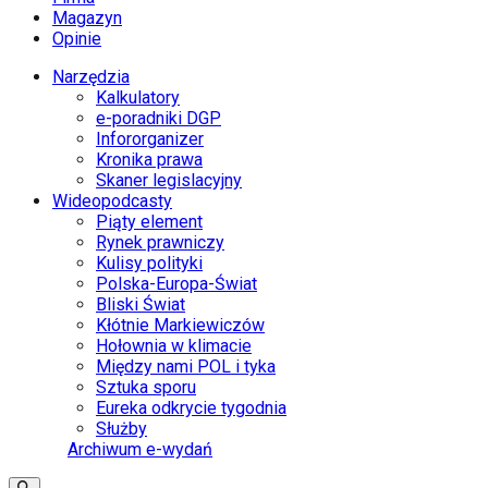
Magazyn
Opinie
Narzędzia
Kalkulatory
e-poradniki DGP
Infororganizer
Kronika prawa
Skaner legislacyjny
Wideopodcasty
Piąty element
Rynek prawniczy
Kulisy polityki
Polska-Europa-Świat
Bliski Świat
Kłótnie Markiewiczów
Hołownia w klimacie
Między nami POL i tyka
Sztuka sporu
Eureka odkrycie tygodnia
Służby
Archiwum e-wydań