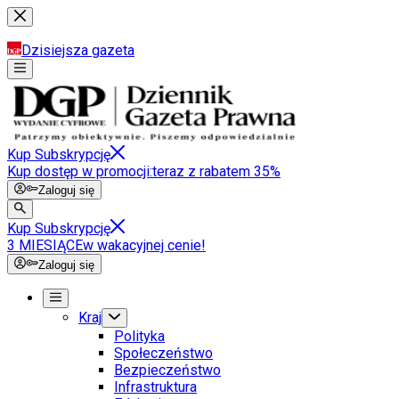
Dzisiejsza gazeta
Kup Subskrypcję
Kup dostęp w promocji:
teraz z rabatem 35%
Zaloguj się
Kup Subskrypcję
3 MIESIĄCE
w wakacyjnej cenie!
Zaloguj się
Kraj
Polityka
Społeczeństwo
Bezpieczeństwo
Infrastruktura