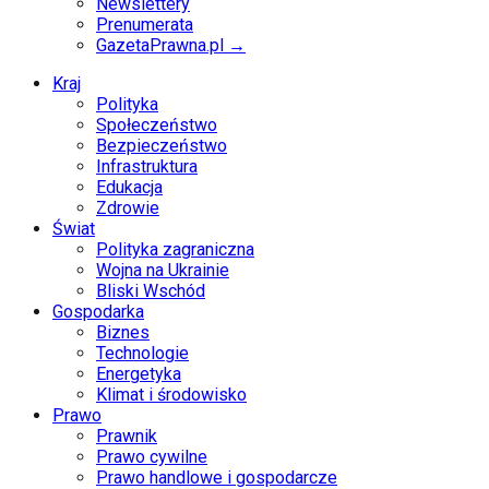
Newslettery
Prenumerata
GazetaPrawna.pl →
Kraj
Polityka
Społeczeństwo
Bezpieczeństwo
Infrastruktura
Edukacja
Zdrowie
Świat
Polityka zagraniczna
Wojna na Ukrainie
Bliski Wschód
Gospodarka
Biznes
Technologie
Energetyka
Klimat i środowisko
Prawo
Prawnik
Prawo cywilne
Prawo handlowe i gospodarcze