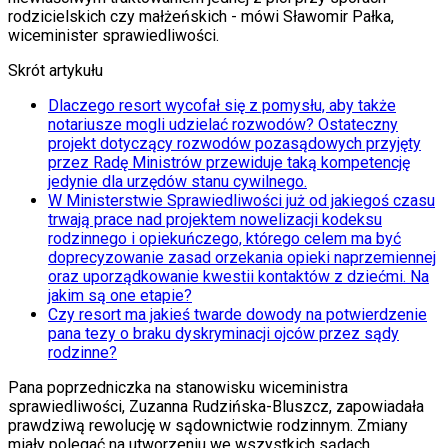
rodzicielskich czy małżeńskich - mówi Sławomir Pałka,
wiceminister sprawiedliwości.
Skrót artykułu
Dlaczego resort wycofał się z pomysłu, aby także
notariusze mogli udzielać rozwodów? Ostateczny
projekt dotyczący rozwodów pozasądowych przyjęty
przez Radę Ministrów przewiduje taką kompetencję
jedynie dla urzędów stanu cywilnego.
W Ministerstwie Sprawiedliwości już od jakiegoś czasu
trwają prace nad projektem nowelizacji kodeksu
rodzinnego i opiekuńczego, którego celem ma być
doprecyzowanie zasad orzekania opieki naprzemiennej
oraz uporządkowanie kwestii kontaktów z dziećmi. Na
jakim są one etapie?
Czy resort ma jakieś twarde dowody na potwierdzenie
pana tezy o braku dyskryminacji ojców przez sądy
rodzinne?
Pana poprzedniczka na stanowisku wiceministra
sprawiedliwości, Zuzanna Rudzińska-Bluszcz, zapowiadała
prawdziwą rewolucję w sądownictwie rodzinnym. Zmiany
miały polegać na utworzeniu we wszystkich sądach