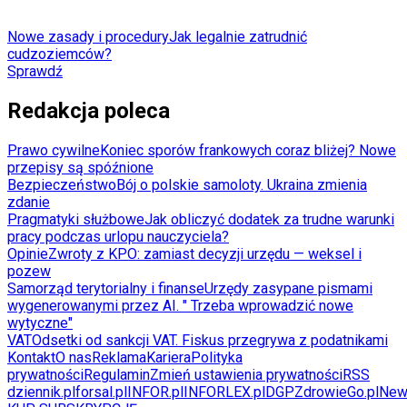
Nowe zasady i procedury
Jak legalnie zatrudnić
cudzoziemców?
Sprawdź
Redakcja poleca
Prawo cywilne
Koniec sporów frankowych coraz bliżej? Nowe
przepisy są spóźnione
Bezpieczeństwo
Bój o polskie samoloty. Ukraina zmienia
zdanie
Pragmatyki służbowe
Jak obliczyć dodatek za trudne warunki
pracy podczas urlopu nauczyciela?
Opinie
Zwroty z KPO: zamiast decyzji urzędu — weksel i
pozew
Samorząd terytorialny i finanse
Urzędy zasypane pismami
wygenerowanymi przez AI. " Trzeba wprowadzić nowe
wytyczne"
VAT
Odsetki od sankcji VAT. Fiskus przegrywa z podatnikami
Kontakt
O nas
Reklama
Kariera
Polityka
prywatności
Regulamin
Zmień ustawienia prywatności
RSS
dziennik.pl
forsal.pl
INFOR.pl
INFORLEX.pl
DGP
ZdrowieGo.pl
New