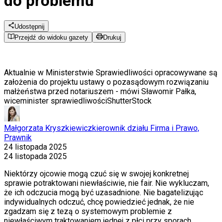
do problemu
Udostępnij
Przejdź do widoku gazety
Drukuj
Aktualnie w Ministerstwie Sprawiedliwości opracowywane są
założenia do projektu ustawy o pozasądowym rozwiązaniu
małżeństwa przed notariuszem - mówi Sławomir Pałka,
wiceminister sprawiedliwości
ShutterStock
Małgorzata Kryszkiewicz
kierownik działu Firma i Prawo,
Prawnik
24 listopada 2025
24 listopada 2025
Niektórzy ojcowie mogą czuć się w swojej konkretnej
sprawie potraktowani niewłaściwie, nie fair. Nie wykluczam,
że ich odczucia mogą być uzasadnione. Nie bagatelizując
indywidualnych odczuć, chcę powiedzieć jednak, że nie
zgadzam się z tezą o systemowym problemie z
niewłaściwym traktowaniem jednej z płci przy sporach