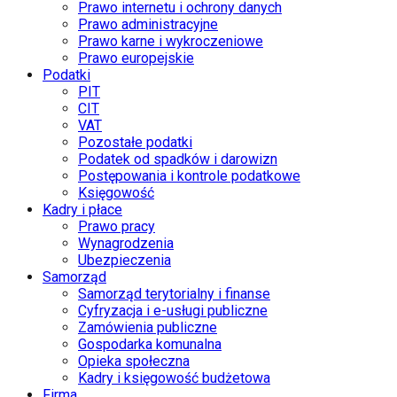
Prawo internetu i ochrony danych
Prawo administracyjne
Prawo karne i wykroczeniowe
Prawo europejskie
Podatki
PIT
CIT
VAT
Pozostałe podatki
Podatek od spadków i darowizn
Postępowania i kontrole podatkowe
Księgowość
Kadry i płace
Prawo pracy
Wynagrodzenia
Ubezpieczenia
Samorząd
Samorząd terytorialny i finanse
Cyfryzacja i e-usługi publiczne
Zamówienia publiczne
Gospodarka komunalna
Opieka społeczna
Kadry i księgowość budżetowa
Firma